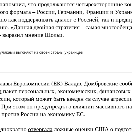
напомнил, что продолжаются четырехсторонние ко
ого формата – России, Германии, Франции и Украин
но как поддерживать диалог с Россией, так и предп
ию. «Данная двойная стратегия – самая многообещ
– выразил мнение Шольц.
главы Еврокомиссии (ЕК) Валдис Домбровскис сооб
л
пакет персональных, экономических, финансовых 
ссии, который может быть введен «в случае агресси
 При этом он
предупредил
о влиянии массивного па
 против России на экономику ЕС.
однократно
отвергала
ложные оценки США о подгото