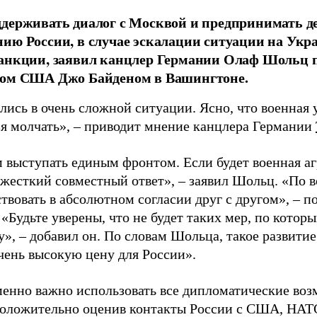
держивать диалог с Москвой и предпринимать д
ию России, в случае эскалации ситуации на Укр
анкции, заявил канцлер Германии Олаф Шольц п
том США Джо Байденом в Вашингтоне.
ись в очень сложной ситуации. Ясно, что военная у
зя молчать», – приводит мнение канцлера Германии
 выступать единым фронтом. Если будет военная агр
 жесткий совместный ответ», – заявил Шольц. «По 
твовать в абсолютном согласии друг с другом», – п
«Будьте уверены, что не будет таких мер, по котор
у», – добавил он. По словам Шольца, такое развити
очень высокую цену для России».
енно важно использовать все дипломатические воз
положительно оценив контакты России с США, НАТО