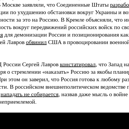
В Москве заявляли, что Соединенные Штаты
разраб
ции по ухудшению обстановки вокруг Украины и в
нности за это на Россию. В Кремле объясняли, что
ость вокруг передвижений российских войск по св
ся
для демонизации России и позиционирования как 
ей Лавров
обвинил
США в провоцировании военной
 России Сергей Лавров
констатировал
, что Запад н
воря о стремлении «наказать» Россию за якобы план
ри этом он заверил, что Россия готова к любому р
сти. В российском внешнеполитическом ведомстве п
о
нападать не собирается
, назвав даже мысль о вой
неприемлемой.