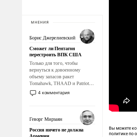
МНЕНИЯ
Борис Джерелиевский
Сможет ли Пентагон
перестроить ВПК США
Только для того, чтобы
вернуться к довоенному
объему запасов ракет
Tomahawk, THAAD и Patriot
США потребуется более трех
4 комментария
лет. Даже небольшая война с
Ираном опустошила
американские арсеналы.
Сложившаяся ситуация
Геворг Мирзаян
означает многолетний период
Вы можете к
Россия ничего не должна
уязвимости США, например,
политике по 
Армении