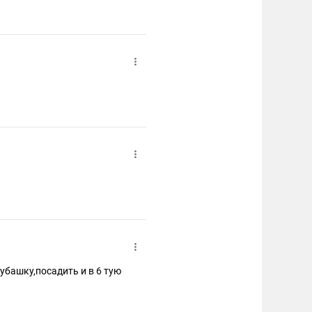
убашку,посадить и в 6 тую