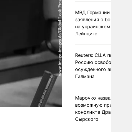
МВД Германии отвергл
заявления о боеприпас
на украинском самолет
Лейпциге
Reuters: США попросил
Россию освободить
осужденного американ
Гилмана
Марочко назвал
возможную причину
конфликта Драпатого и
Сырского