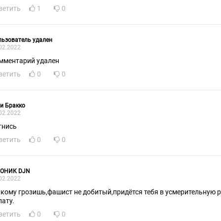
ветить
1
0
ьзователь удален
02.2022
мментарий удален
ветить
0
0
и Бракко
02.2022
тнись
ветить
0
0
ОНИК DJN
02.2022
,кому грозишь,фашист не добитый,придётся тебя в усмерительную р
лату.
ветить
0
0