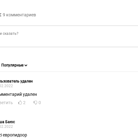
:
9
комментариев
ьзователь удален
02.2022
мментарий удален
ветить
2
0
ша Баюс
02.2022
zi европидоор