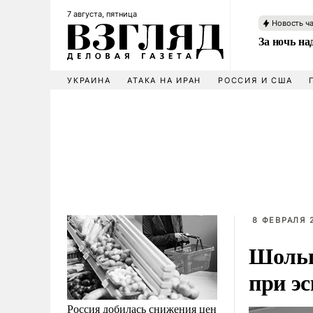
7 августа, пятница
Новость ч
За ночь н
УКРАИНА
АТАКА НА ИРАН
РОССИЯ И США
8 ФЕВРАЛЯ 
Шольц
при э
Россия добилась снижения цен