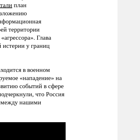
отали
план
озложению
 информационная
оей территории
«агрессора». Глава
 истерии у границ
аходится в военном
ируемое «нападение» на
азвитию событий в сфере
одчеркнули, что Россия
не между нашими