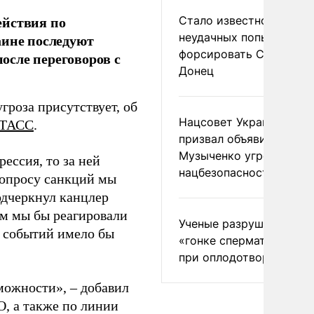
ействия по
Стало известно о
неудачных попытках ВС
аине последуют
форсировать Северски
осле переговоров с
Донец
гроза присутствует, об
Нацсовет Украины по Т
ТАСС
.
призвал объявить
Музыченко угрозой
ессия, то за ней
нацбезопасности
вопросу санкций мы
одчеркнул канцлер
ым мы бы реагировали
Ученые разрушили миф
е событий имело бы
«гонке сперматозоидов
при оплодотворении
можности», – добавил
, а также по линии