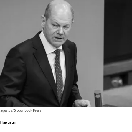
ges.de/Global Look Press
Никитин