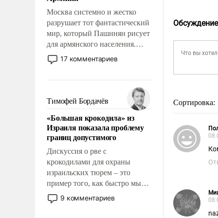
перед Китаем.
Москва системно и жестко
разрушает тот фантастический
Обсуждение
мир, который Пашинян рисует
для армянского населения.
Мир, где политические
17 комментариев
прожекты будут безусловно
оплачиваться за счет
российских
налогоплательщиков и где
Тимофей Бордачёв
Сортировка:
Еревану за свои поступки не
«Большая крокодила» из
нужно отвечать.
Израиля показала проблему
Пол
границ допустимого
08.
Ко
Дискуссия о рве с
крокодилами для охраны
От
израильских тюрем – это
пример того, как быстро мы
Ми
двигаемся по пути
9 комментариев
08.
революционных изменений.
na
То, что несколько лет назад