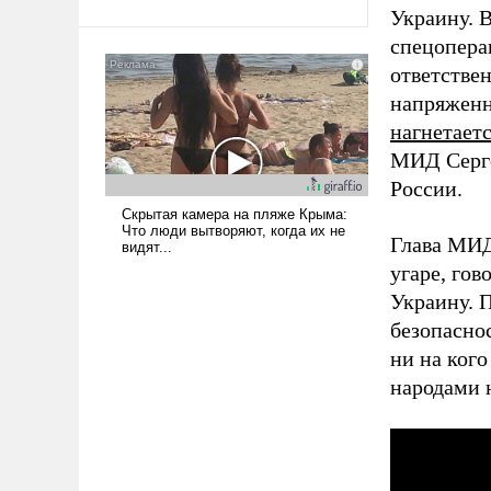
Украину. 
спецопера
ответстве
напряженн
нагнетает
МИД Серг
России.
Глава МИД
угаре, го
Украину. П
безопасно
ни на ког
народами 