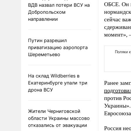
ОБСЕ. Он 
ВДВ назвал потери ВСУ на
нормандск
Добропольском
направлении
сейчас важ
сдерживан
момент», 
Путин разрешил
приватизацию аэропорта
Шереметьево
На склад Wildberries в
Ранее зам
Екатеринбурге упали три
дрона ВСУ
подготови
против Ро
Украины».
Жители Черниговской
Евросоюза
области Украины массово
отказались от эвакуации
Россия не