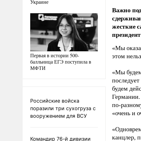
Украине
Важно под
сдерживан
жесткие с
президен
«Мы оказал
Первая в истории 500-
этом нель
балльница ЕГЭ поступила в
МФТИ
«Мы будем
последует
будем дейс
Германии. 
Российские войска
по-разном
поразили три сухогруза с
«очень и 
вооружением для ВСУ
«Одноврем
канцлер, 
Командир 76-й дивизии