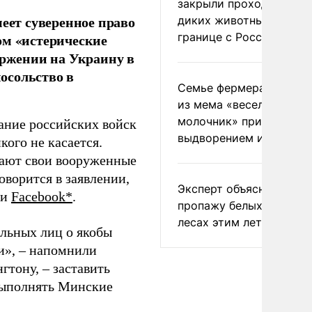
закрыли проходы для
меет суверенное право
диких животных на
границе с Россией
ом «истерические
ржении на Украину в
осольство в
Семье фермера Уолкер
из мема «веселый
молочник» пригрозили
вание российских войск
выдворением из Росси
кого не касается.
гают свои вооруженные
ворится в заявлении,
Эксперт объяснил
ти
Facebook*
.
пропажу белых грибов 
лесах этим летом
льных лиц о якобы
и», – напомнили
гтону, – заставить
выполнять Минские