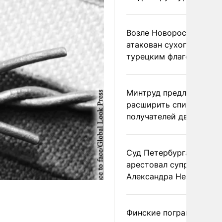
Возле Новороссийска
атакован сухогруз под
турецким флагом
Минтруд предложил
расширить список
получателей двух пенс
Суд Петербурга заочно
арестовал супругу
Александра Невзорова
Финские пограничники