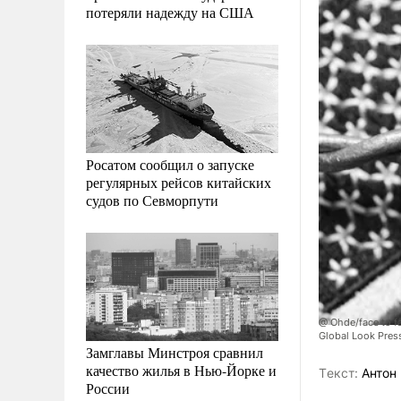
потеряли надежду на США
Росатом сообщил о запуске
регулярных рейсов китайских
судов по Севморпути
@ Ohde/face to f
Global Look Pres
Замглавы Минстроя сравнил
качество жилья в Нью-Йорке и
Tекст:
Антон 
России