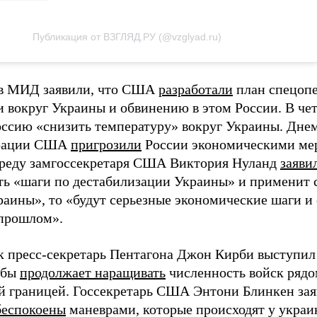
Публикация от ВЗГЛЯД.РУ (@vzglyad.ru)
в МИД заявили, что США
разработали
план спецоп
и вокруг Украины и обвинению в этом России. В чет
ссию «снизить температуру» вокруг Украины. Днем
рации США
пригрозили
России экономическими ме
среду замгоссекретаря США Виктория Нуланд
заяви
ать «шаги по дестабилизации Украины» и применит 
раины», то «будут серьезные экономические шаги и
 прошлом».
к пресс-секретарь Пентагона Джон Кирби выступил 
обы
продолжает наращивать
численность войск рядо
й границей. Госсекретарь США Энтони Блинкен зая
беспокоены
маневрами, которые происходят у украи