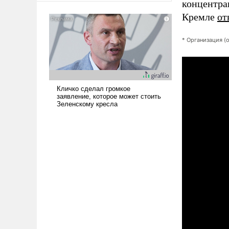
концентра
американские арсеналы.
Кремле
от
Сложившаяся ситуация
означает многолетний период
* Организация (
уязвимости США, например,
перед Китаем.