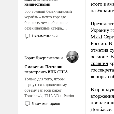
адаптироваться.
неизвестными
этого в а
на Украину
500-тонный безэкипажный
корабль – нечто гораздо
большее, чем небольшие
Президент
безэкипажные катера,
Украину го
применение которых уже
1 комментарий
МИД Серг
стало обыденностью. Задача по
России. 
созданию такого корабля очень
отметив с
сложна и амбициозна. Однако
регионе. 
и ее реализация радикально
Борис Джерелиевский
поднимет наши боевые
сравнил
кр
Сможет ли Пентагон
возможности.
госсекрет
перестроить ВПК США
«споры си
Только для того, чтобы
вернуться к довоенному
В прошлую
объему запасов ракет
вторжения
Tomahawk, THAAD и Patriot
США потребуется более трех
пропаганд
6 комментариев
лет. Даже небольшая война с
Донбассе.
Ираном опустошила