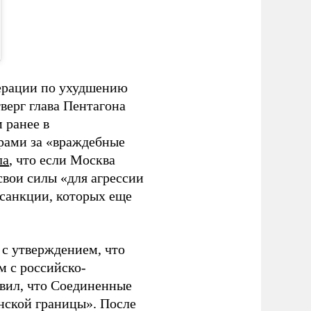
ерации по ухудшению
верг глава Пентагона
 ранее в
рами за «враждебные
ла
, что если Москва
свои силы «для агрессии
 санкции, которых еще
с утверждением, что
м с российско-
вил, что Соединенные
нской границы». После