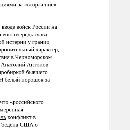
циями за «вторжение»
 вводе войск России на
 свою очередь глава
й истерии у границ
боронительный характер,
твия в Черноморском
е Анатолий Антонов
 пробиркой бывшего
Н белый порошок за
что «российского
амеренная
ечь
конфликт в
Госдепа США о