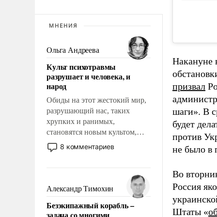
МНЕНИЯ
Ольга Андреева
Накануне 
Культ психотравмы
обстановк
разрушает и человека, и
народ
призвал
Ро
админист
Обиды на этот жестокий мир,
шаги». В 
разрушающий нас, таких
хрупких и ранимых,
будет дел
становятся новым культом,
против Ук
постепенно вытесняя и
8 комментариев
не было в
отменяя традиционное
требование к человеку – быть
Во вторни
мужественным и твердым под
ударами судьбы, брать на себя
Россия як
Александр Тимохин
ответственность, помогать
украинско
Безэкипажный корабль –
слабым, идти вперед и
Штаты «
о
задача со многими