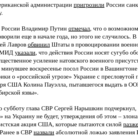
мериканской администрации
пригрозили
России санк
.
 России Владимир Путин
отмечал
, что о возможном
ворили еще в начале года, но этого не случилось. В
ей Лавров
обвинил
Штаты в провоцировании военно
В МИД
указали
, что действия России носят сугубо о
ущественное усиление натовского военного присутс
В минувшее воскресенье посол России в Вашингтон
ики о «российской угрозе» Украине с пресловутой
аря США Колина Пауэлла, пытавшегося выдать в ОО
бирской язвы».
 субботу глава СВР Сергей Нарышкин подчеркнул, 
» на Украину не будет, утверждения об этом – злон
истская акция США, которые пытаются силой
разж
 Ранее в СВР
назвали
абсолютной ложью заявления 