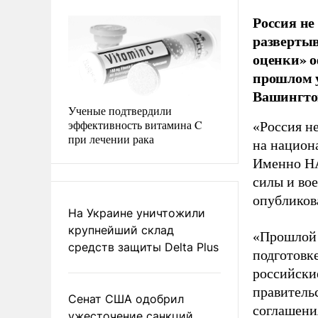
Россия не
развертыв
оценки» 
прошлом у
Вашингто
Ученые подтвердили
эффективность витамина C
«Россия не
при лечении рака
на национа
Именно НА
силы и во
опубликов
На Украине уничтожили
крупнейший склад
«Прошлой 
средств защиты Delta Plus
подготовк
российские
правитель
Сенат США одобрил
соглашения
ужесточение санкций