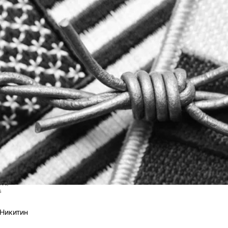
ace/
s
Никитин