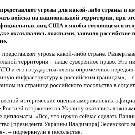
 представляет угрозы для какой-либо страны и и
ать войска на национальной территории, при эт
официальных лиц США о якобы готовящемся вто
же оказывались ложными, заявило российское п
не.
 представляет угрозы какой-либо стране. Разверты
льной территории – наше суверенное право. Это ни
ТО и его государства-члены опрометчиво передви
енную инфраструктуру к российским границам», – го
анном на странице российского посольства в соцсе
весной истерические оценки американских официа
е Россией вторжения на Украину оказались ложным
 дипломаты. «Все, что нужно сейчас сделать Вашин
ство [президента Украины Владимира] Зеленского 
», – подчеркнули в посольстве.