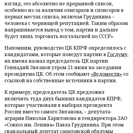
взгляд, это абсолютно не прорывной список,
особенно из-за наличия олигархов и спонсоров в
первых местах списка, включая Грудинина –
человека с чернющей репутацией. Таким образом
напрашивается вывод о том, партия и дальше
будет лишь торговать ностальгией по СССР».
Напомним, руководство ЦК КПРФ определилось с
кандидатами, которые поведут партию в
Госдуму
,
их имена назвал председатель ЦК партии
Геннадий Зюганов утром 21 июня на заседании
президиума ЦК. Об этом сообщают
«Ведомости»
со
ссылкой на собственные источники в партии.
К примеру, председатель ЦК предложил
включить туда двух бывших кандидатов КПРФ,
которые участвовали в выборах президента
России вместо самого Зюганова, – депутата-
агрария Николая Харитонова и гендиректора ЗАО
«Совхоз им. Ленина» Павла Грудинина. При этом
скандальный депутат саратовской облдумы