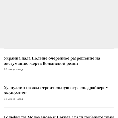
Украина дала Польше очередное разрешение на
эксгумацию жертв Волынской резни
36 минут назад
Хуснуллин назвал строительную отрасль драйвером
экономики
38 минут назад
Гольфисты Молоканова и Нагиев стали победителями