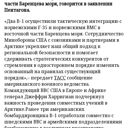
части Баренцева моря, говорится в заявлении
Пентагона.
«Два B-1 осуществили тактическую интеграцию с
норвежскими F-35 и норвежскими ВМС в
восточной части Баренцева моря. Сотрудничество
Минобороны США с союзниками и партнерами в
Арктике укрепляет наш общий подход к
региональной безопасности и помогает
сдерживать стратегических конкурентов от
стремления в одностороннем порядке изменить
основанный на правилах существующий
порядок»,– передает
ТАСС
сообщение
американского военного ведомства.
Командующий ВВС США в Европе и Африке
генерал Джеффри Харригиан подчеркнул
важность проведения совместных учений в
Арктике.Ранее три американских
бомбардировщика B-1 отработали совместно с
шведскими ВВС и армейскими подразделениями
бомбометание в воздушном пространстве