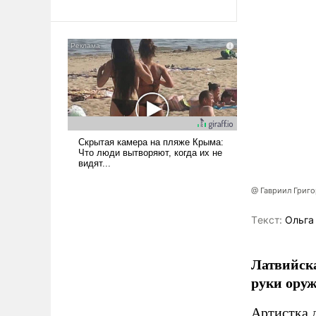
революционных изменений.
То, что несколько лет назад
было образом для
псевдонаучной фантастики,
стало всерьез обсуждаемой
идеей.
@ Гавриил Григ
Tекст:
Ольга
Латвийска
руки оруж
Артистка 