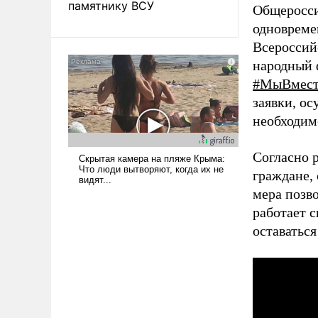
памятнику ВСУ
Общеросс
одновреме
Всероссий
народный 
#МыВмест
заявки, ос
необходим
Согласно 
граждане,
мера позв
работает 
оставаться