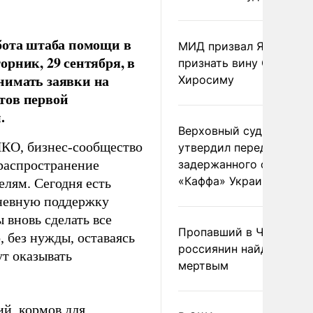
бота штаба помощи в
МИД призвал Японию
рник, 29 сентября, в
признать вину США за
нимать заявки на
Хиросиму
тов первой
.
Верховный суд Швеции
НКО, бизнес-сообщество
утвердил передачу
распространение
задержанного сухогруз
«Каффа» Украине
елям. Сегодня есть
дневную поддержку
 вновь сделать все
Пропавший в Черногор
 без нужды, оставаясь
россиянин найден
т оказывать
мертвым
ий, кормов для