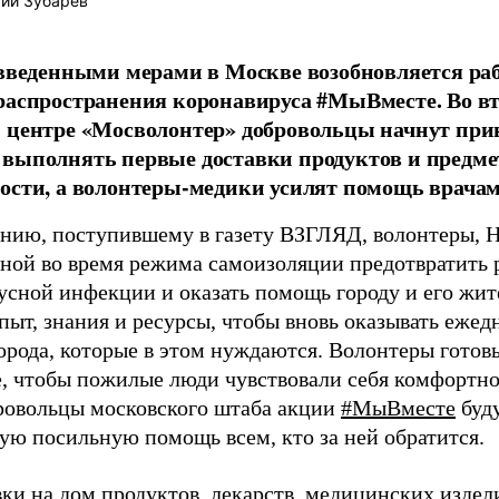
ий Зубарев
 введенными мерами в Москве возобновляется ра
распространения коронавируса #МыВместе. Во вто
 центре «Мосволонтер» добровольцы начнут при
выполнять первые доставки продуктов и предме
ости, а волонтеры-медики усилят помощь врачам
нию, поступившему в газету ВЗГЛЯД, волонтеры, 
сной во время режима самоизоляции предотвратить 
усной инфекции и оказать помощь городу и его жит
пыт, знания и ресурсы, чтобы вновь оказывать еже
орода, которые в этом нуждаются. Волонтеры готовы
, чтобы пожилые люди чувствовали себя комфортно,
ровольцы московского штаба акции
#МыВместе
буду
ую посильную помощь всем, кто за ней обратится.
ки на дом продуктов, лекарств, медицинских издел