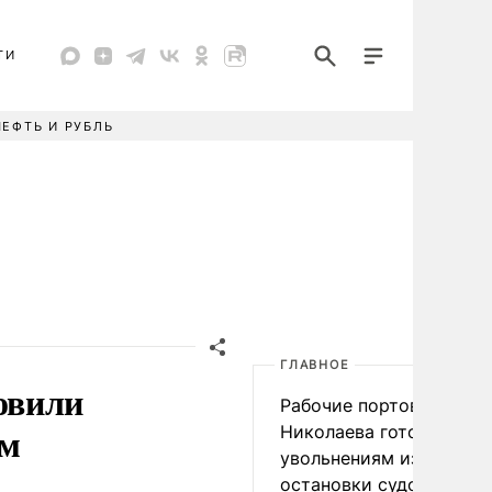
ТИ
НЕФТЬ И РУБЛЬ
ГЛАВНОЕ
овили
Рабочие портов Одессы
ам
Николаева готовятся к
увольнениям из-за
остановки судоходства