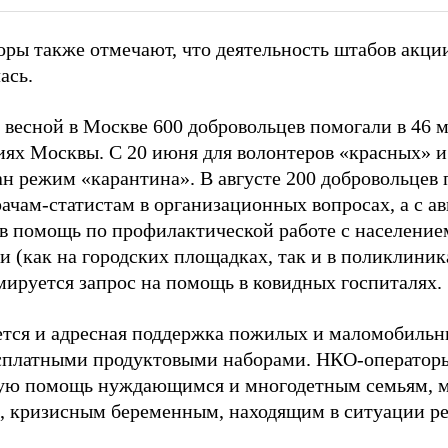
оры также отмечают, что деятельность штабов акц
ась.
 весной в Москве 600 добровольцев помогали в 46 
иях Москвы. С 20 июня для волонтеров «красных» и
ан режим «карантина». В августе 200 добровольцев
рачам-статистам в организационных вопросах, а с а
в помощь по профилактической работе с население
и (как на городских площадках, так и в поликлини
мируется запрос на помощь в ковидных госпиталях.
тся и адресная поддержка пожилых и маломобильн
сплатными продуктовыми наборами. НКО-оператор
ую помощь нуждающимся и многодетным семьям, м
, кризисным беременным, находящим в ситуации ре