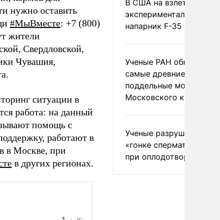
В США на взлете разби
ти нужно оставить
экспериментальный др
ощи
#МыВместе
: +7 (800)
напарник F-35
ут жители
ской, Свердловской,
ики Чувашия,
Ученые РАН обнаружил
а.
самые древние
поддельные монеты
Московского княжеств
торинг ситуации в
тся работа: на данный
азывают помощь с
Ученые разрушили миф
поддержку, работают в
«гонке сперматозоидов
в в Москве, при
при оплодотворении
сте
в других регионах.