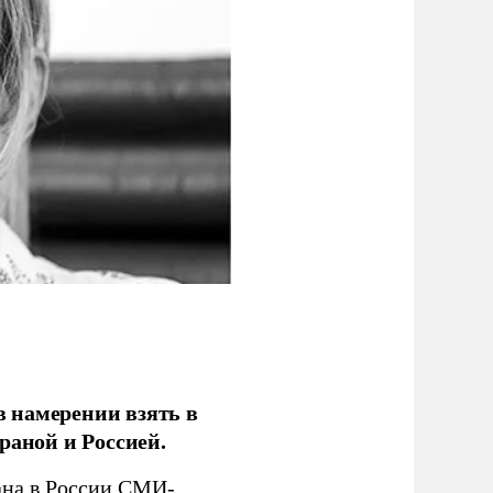
 намерении взять в
раной и Россией.
на в России СМИ-