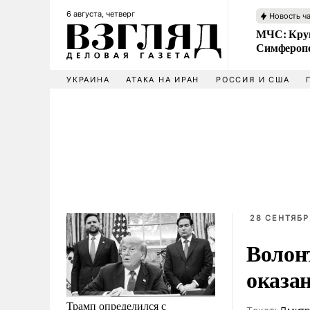
6 августа, четверг
Новость ч
МЧС: Кру
Симфероп
УКРАИНА
АТАКА НА ИРАН
РОССИЯ И США
28 СЕНТЯБР
Волон
оказа
Трамп определился с