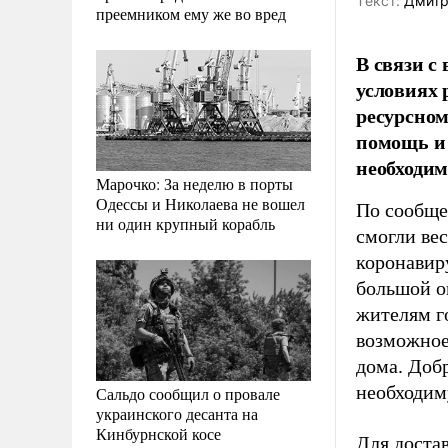
Tекст:
Дмитр
преемником ему же во вред
В связи с
условиях 
ресурсном
помощь и 
необходим
Марочко: За неделю в порты
Одессы и Николаева не вошел
По сообще
ни один крупный корабль
смогли ве
коронавир
большой о
жителям г
возможное
дома. Доб
необходим
Сальдо сообщил о провале
украинского десанта на
Кинбурнской косе
Для достав