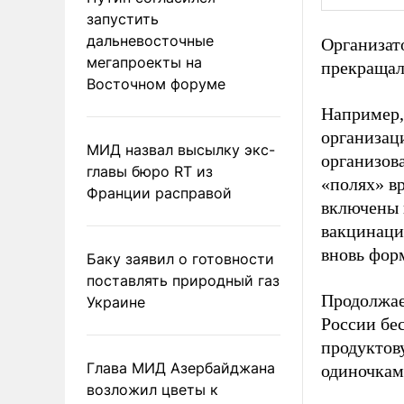
запустить
дальневосточные
Организат
мегапроекты на
прекращал
Восточном форуме
Например,
организац
МИД назвал высылку экс-
организов
главы бюро RT из
«полях» в
Франции расправой
включены 
вакцинаци
вновь фор
Баку заявил о готовности
поставлять природный газ
Продолжае
Украине
России бе
продуктов
Глава МИД Азербайджана
одиночкам
возложил цветы к