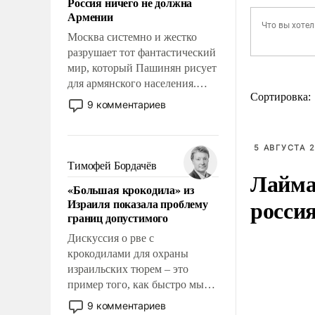
Россия ничего не должна
уязвимости США, например,
Армении
перед Китаем.
Москва системно и жестко
разрушает тот фантастический
мир, который Пашинян рисует
для армянского населения.
Сортировка:
Мир, где этому населению все
9 комментариев
должны просто по
определению, где его
политические прожекты будут
5 АВГУСТА 2
беспрекословно оплачиваться
Тимофей Бордачёв
Лайма 
за счет российских
«Большая крокодила» из
налогоплательщиков и где за
росси
Израиля показала проблему
свои поступки не нужно
границ допустимого
отвечать.
Дискуссия о рве с
крокодилами для охраны
израильских тюрем – это
пример того, как быстро мы
двигаемся по пути
9 комментариев