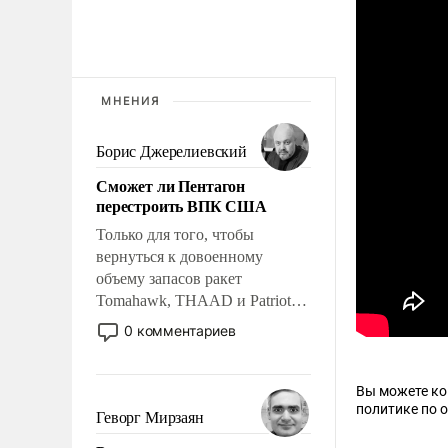
МНЕНИЯ
Борис Джерелиевский
Сможет ли Пентагон
перестроить ВПК США
Только для того, чтобы
вернуться к довоенному
объему запасов ракет
Tomahawk, THAAD и Patriot
США потребуется более трех
0 комментариев
лет. Даже небольшая война с
Ираном опустошила
американские арсеналы.
Вы можете к
политике по 
Сложившаяся ситуация
Геворг Мирзаян
означает многолетний период