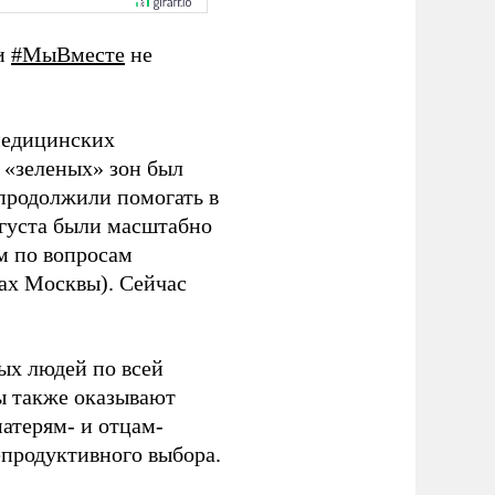
ии
#МыВместе
не
медицинских
 «зеленых» зон был
 продолжили помогать в
вгуста были масштабно
м по вопросам
ках Москвы). Сейчас
ых людей по всей
ы также оказывают
атерям- и отцам-
продуктивного выбора.