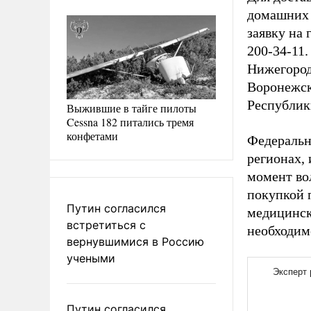
домашних 
заявку на
200-34-11
Нижегород
Воронежск
Республик
Выжившие в тайге пилоты
Cessna 182 питались тремя
конфетами
Федеральн
регионах,
момент во
покупкой 
Путин согласился
медицинск
встретиться с
необходим
вернувшимися в Россию
учеными
Путин согласился