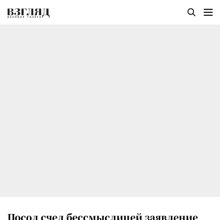
Посол счел бессмыслицей заявление