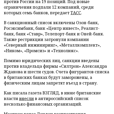
против России на 19 позиций. Под новые
ограничения подпали 12 компаний, среди
которых семь банков, передает
ТАСС
.
В санкционный список включены Озон-банк,
Росэксимбанк, банк «Центр инвест», Реалист-
банк, банк «Ставр», Телепорт-банк и Оней-банк.
Также рестрикции затронули компании
«Северный инжиниринг», «Металлкомплект»,
«Ником», «Промсиз» и «Технолюкс».
Помимо юридических лиц, санкции введены
против владельца фирмы «Силтрон» Александра
Жданова и шести судов. Счета фигурантов списка
в британских банках будут заморожены, а
физическим лицам запретят въезд в страну.
Как писала газета ВЗГЛЯД, в июне британские
власти
внесли
в антироссийский список
несколько финансовых организаций.
Месяцем ранее Лондон
распространил