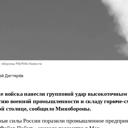
 обороны РФ/РИА Новости
ей Дегтярёв
е войска нанесли групповой удар высокоточным
тию военной промышленности и складу горюче-с
ой столице, сообщило Минобороны.
ые силы России поразили промышленное предприят