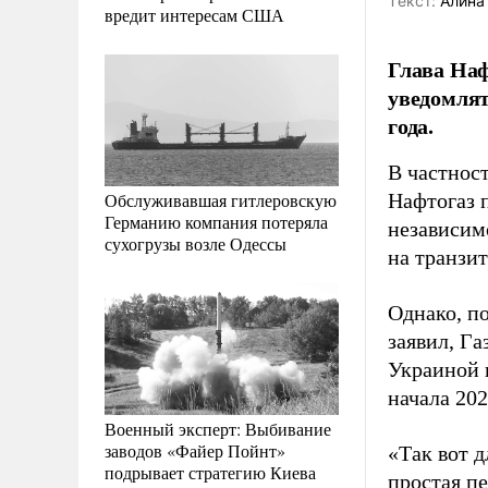
Tекст:
Алина
вредит интересам США
Глава Наф
уведомлят
года.
В частнос
Обслуживавшая гитлеровскую
Нафтогаз 
Германию компания потеряла
независим
сухогрузы возле Одессы
на транзит
Однако, по
заявил, Г
Украиной и
начала 202
Военный эксперт: Выбивание
заводов «Файер Пойнт»
«Так вот д
подрывает стратегию Киева
простая пе