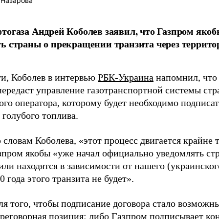
 Назарова
тогаза Андрей Коболев заявил, что Газпром яко
ь страны о прекращении транзита через террито
ти, Коболев в интервью
РБК-Украина
напомнил, что 
передаст управление газотранспортной системы стр
ого оператора, которому будет необходимо подписа
 голубого топлива.
 словам Коболева, «этот процесс двигается крайне 
азпром якобы «уже начал официально уведомлять стр
ли находятся в зависимости от нашего (украинского
0 года этого транзита не будет».
ля того, чтобы подписание договора стало возможны
реговорная позиция: либо Газпром подписывает конт