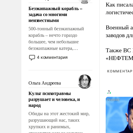
казалось, что эти вопросы
Как писал
Безэкипажный корабль –
решены раз и навсегда, но –
логистичес
задача со многими
нет, не решены.
неизвестными
Военный 
500-тонный безэкипажный
заводов д
корабль – нечто гораздо
большее, чем небольшие
безэкипажные катера,
Также ВС 
применение которых уже
4 комментария
«НЕФТЕМАШ
стало обыденностью. Задача по
созданию такого корабля очень
КОММЕНТАРИ
сложна и амбициозна. Однако
и ее реализация радикально
Ольга Андреева
поднимет наши боевые
Культ психотравмы
возможности.
разрушает и человека, и
народ
Обиды на этот жестокий мир,
разрушающий нас, таких
хрупких и ранимых,