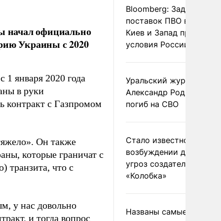
Bloomberg: Задержка
поставок ПВО вынудит
бы начал официально
Киев и Запад принять
рию Украины с 2020
условия России
с 1 января 2020 года
Уральский журналист
аны в руки
Александр Родионов
ть контракт с Газпромом
погиб на СВО
Стало известно о
тяжело». Он также
возбуждении дела из-з
аны, которые граничат с
угроз создателям
) транзита, что с
«Колобка»
м, у нас довольно
Названы самые
ракт, и тогда вопрос