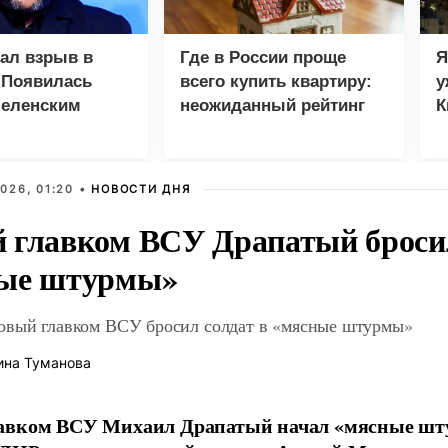
зал взрыв в
Где в России проще
Я
 Появилась
всего купить квартиру:
у
Зеленским
неожиданный рейтинг
К
в
026, 01:20 •
НОВОСТИ ДНЯ
 главком ВСУ Драпатый бросил
ые штурмы»
овый главком ВСУ бросил солдат в «мясные штурмы»
ина Туманова
авком ВСУ Михаил Драпатый начал «мясные шт