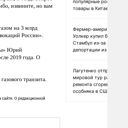
популярные российски
ибо, извините, но вам
товары в Китае
азом на 3 млрд
Фермер-американец
овокаций России».
Уолкер купил билет в
Стамбул из-за угрозы
ны» Юрий
депортации из России
сле 2019 года. О
Лагутенко отправился в
мировой тур ради
 газового транзита.
ремонта сгоревшего
особняка в США
 сайте. О редакционной