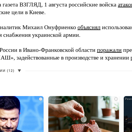
а газета ВЗГЛЯД, 1 августа российские войска
атако
кие цели в Киеве.
аналитик Михаил Онуфриенко
объяснял
использова
ля снабжения украинской армии.
России в Ивано-Франковской области
поражали
пре
», задействованные в производстве и хранении 
И (12)
▼
i
i