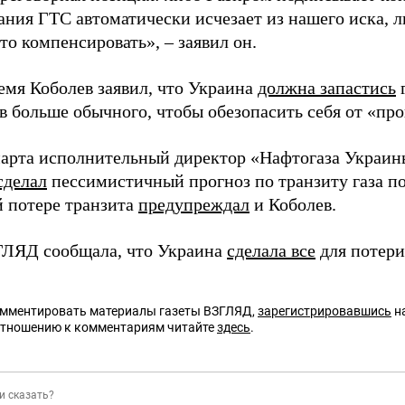
ния ГТС автоматически исчезает из нашего иска, л
то компенсировать», – заявил он.
емя Коболев заявил, что Украина
должна запастись
г
в больше обычного, чтобы обезопасить себя от «пр
марта исполнительный директор «Нафтогаза Украи
сделал
пессимистичный прогноз по транзиту газа по
 потере транзита
предупреждал
и Коболев.
ГЛЯД сообщала, что Украина
сделала все
для потери
омментировать материалы газеты ВЗГЛЯД,
зарегистрировавшись
на
отношению к комментариям читайте
здесь
.