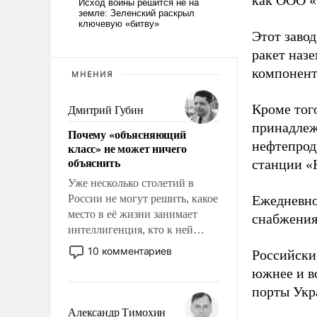
как ООО «
Этот заво
ракет наз
компонент
МНЕНИЯ
Кроме тог
Дмитрий Губин
принадлеж
Почему «объясняющий
нефтепрод
класс» не может ничего
объяснить
станции «
Уже несколько столетий в
России не могут решить, какое
Ежедневно
место в её жизни занимает
снабжения
интеллигенция, кто к ней
принадлежит, а кого из неё
10 комментариев
Российски
исключили с правом
южнее и в
восстановления и без оного. И
порты Укр
чем она отличается от просто
образованных людей. Иногда
Александр Тимохин