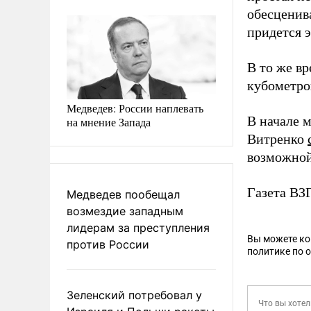
обесценива
придется э
В то же вр
кубометро
Медведев: России наплевать
В начале 
на мнение Запада
Витренко
возможной
Газета ВЗ
Медведев пообещал
возмездие западным
лидерам за преступления
Вы можете к
против России
политике по 
Зеленский потребовал у