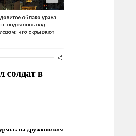
довитое облако урана
«Генерал-провал»: кака
же поднялось над
правда выяснилась про
иевом: что скрывают
Драпатого
ласти
 солдат в
урмы» на дружковском