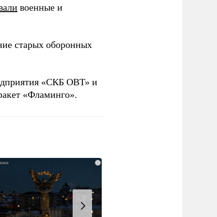
вали
военные и
ние старых оборонных
дприятия «СКБ ОВТ» и
ракет «Фламинго».
i