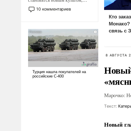
становятся новым культом,
постепенно вытесняя и
10 комментариев
отменяя традиционное
Кто зака
требование к человеку – быть
Монако?
мужественным и твердым под
связь с 
ударами судьбы, брать на себя
ответственность, помогать
слабым, идти вперед и
адаптироваться.
8 АВГУСТА 2
Новый
«мясн
Марочко: Н
Tекст:
Катер
Новый гл