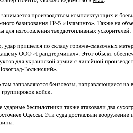
Файер Пойнт», указало ведомство в
Max
.
д занимается производством комплектующих и боев
емного базирования FP-5 «Фламинго». Также на объе
ы для изготовления твердотопливных ускорителей.
о, удар пришелся по складу горюче-смазочных матер
ащему ООО «Грандтерминал». Этот объект обеспеч
уктов для украинской армии с линейной производс
Новоград-Волынский».
 там заправляются бензовозы, направляющиеся на в
 группировок войск.
е ударные беспилотники также атаковали два сухогр
осточнее Одессы. Эти суда доставляли вооружение 
аины.