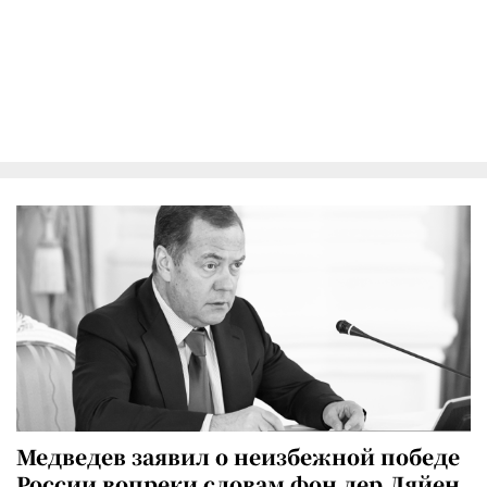
Медведев заявил о неизбежной победе
России вопреки словам фон дер Ляйен