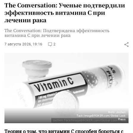
The Conversation: Ученые подтвердили
эффективность витамина C при
лечении рака
The Conversation: Подтверждена эффективность
витамина C при лечении рака
7 августа 2026, 19:16
2
Фото: Jochen
Tack/imageBROKER.com/Global Look
Press
Теория о том, что витамин C способен бороться с