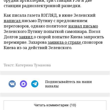
орудий артиллерии, три станции РЭБ и две
станции радиоэлектронной разведки.
Как писала газета ВЗГЛЯД, в июне Зеленский
написал
письмо Путину с предложением
переговоров, однако политолог
назвал письмо
Зеленского Путину попыткой самопиара. Посол
Долгов
заявил
о скорой попытке Киева запросить
перемирие. Захарова
заявила о страхе
спонсоров
Киева из-за действий Зеленского.
Текст: Катерина Туманова
Подписывайтесь на наши
каналы
Читать комментарии
(10)