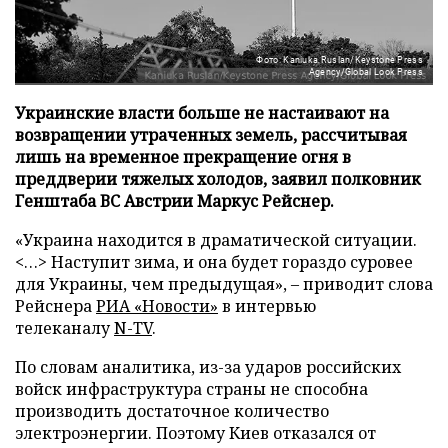
Фото: Kaniuka Ruslan/Keystone Press
Agency/Global Look Press
Украинские власти больше не настаивают на
возвращении утраченных земель, рассчитывая
лишь на временное прекращение огня в
преддверии тяжелых холодов, заявил полковник
Генштаба ВС Австрии Маркус Рейснер.
«Украина находится в драматической ситуации.
<…> Наступит зима, и она будет гораздо суровее
для Украины, чем предыдущая», – приводит слова
Рейснера
РИА «Новости»
в интервью
телеканалу
N-TV
.
По словам аналитика, из-за ударов российских
войск инфраструктура страны не способна
производить достаточное количество
электроэнергии. Поэтому Киев отказался от