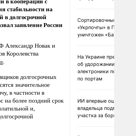
и в кооперации с
ия стабильности на
й в долгосрочной
Сортировочный пункт
звал заявление России
«Укрпочты» в Павлогра
уничтожен «Бандероль
Ф Александр Новак и
ов Королевства
На Украине предупреди
»
.
об удорожании китайс
электроники после уда
авщиков долгосрочных
по портам
сятся значительное
у, в частности в
с на более поздний срок
ИИ впервые оштрафова
олатильной и,
владельца подмосковн
участка за борщевик
долгосрочной