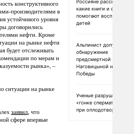
Россияне рассказали,
ость конструктивного
какие книги и фильмы
ами-производителями в
помогают воспитывать
ия устойчивого уровня
детей
тры договорились
ителями нефти. Кроме
итуации на рынке нефти
Альпинист допустил
ая будет отслеживать
обнаружение
комендации по мерам и
предсмертной записки
казуемости рынка», –
Наговицыной на пике
Победы
о ситуации на рынке
Ученые разрушили миф
«гонке сперматозоидов
при оплодотворении
алех
заявил
, что
ной сфере впервые