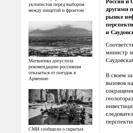
Россия и 
уклонистов перед выбором
другими п
между нищетой и фронтом
рынке неф
перспекти
и Саудовс
Соответст
министр э
Саудовска
Матвиенко допустила
рекомендацию россиянам
отказаться от поездок в
В своем з
Армению
вызовов н
сокращени
геологораз
инвестици
следовате
перспектив
СМИ сообщили о скрытых