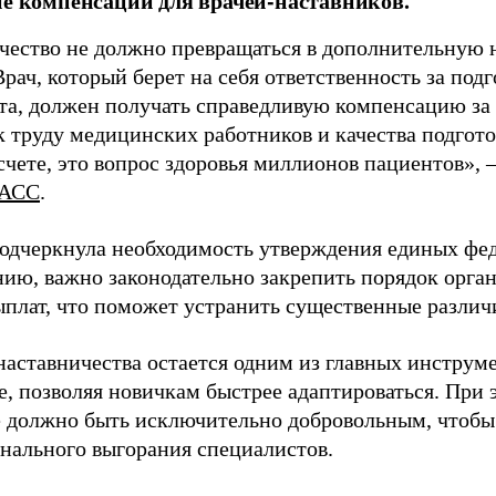
ие компенсаций для врачей-наставников.
чество не должно превращаться в дополнительную
Врач, который берет на себя ответственность за под
та, должен получать справедливую компенсацию за э
 труду медицинских работников и качества подготов
чете, это вопрос здоровья миллионов пациентов», 
АСС
.
одчеркнула необходимость утверждения единых фед
нию, важно законодательно закрепить порядок орга
ыплат, что поможет устранить существенные различ
наставничества остается одним из главных инструм
, позволяя новичкам быстрее адаптироваться. При 
 должно быть исключительно добровольным, чтобы 
нального выгорания специалистов.