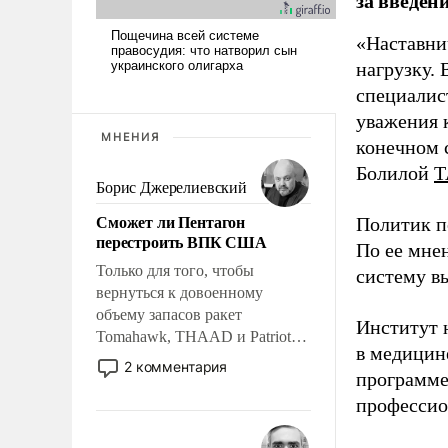
за введен
«Наставни
нагрузку. 
специалис
уважения к
МНЕНИЯ
конечном с
Болилой
Т
Борис Джерелиевский
Сможет ли Пентагон
Политик п
перестроить ВПК США
По ее мне
Только для того, чтобы
систему в
вернуться к довоенному
объему запасов ракет
Институт 
Tomahawk, THAAD и Patriot
в медицине
США потребуется более трех
2 комментария
программе
лет. Даже небольшая война с
Ираном опустошила
профессио
американские арсеналы.
Сложившаяся ситуация