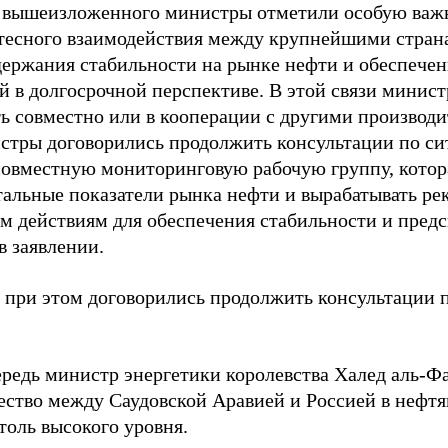
 вышеизложенного министры отметили особую важн
 тесного взаимодействия между крупнейшими стран
держания стабильности на рынке нефти и обеспечен
й в долгосрочной перспективе. В этой связи минис
ть совместно или в кооперации с другими производ
истры договорились продолжить консультации по с
 совместную мониторинговую рабочую группу, котор
альные показатели рынка нефти и вырабатывать ре
м действиям для обеспечения стабильности и предс
в заявлении.
при этом договорились продолжить консультации п
ередь министр энергетики королевства Халед аль-Ф
ество между Саудовской Аравией и Россией в нефтя
толь высокого уровня.