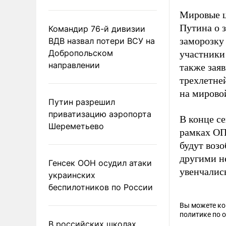
Мировые ц
Путина о з
Командир 76-й дивизии
заморозку
ВДВ назвал потери ВСУ на
Добропольском
участники
направлении
также зая
трехлетней
на мирово
Путин разрешил
приватизацию аэропорта
В конце с
Шереметьево
рамках ОП
будут воз
другими н
Генсек ООН осудил атаки
увенчались
украинских
беспилотников по России
Вы можете к
политике по 
В российских школах