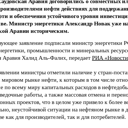
Саудовская Аравия договорились о совместных ил
роизводителями нефти действиях для поддержан
ти и обеспечения устойчивого уровня инвестици
ве. Министр энергетики Александр Новак уже на
кой Аравии историческим.
вующее заявление подписали министр энергетики Р
нергетики, промышленности и минеральных ресурс
я Аравия Халид Аль-Фалих, передает
РИА «Новости
аявлении министры отметили наличие у стран-пост
а мировом рынке нефти, к которым в том числе отно
е по всему миру капитальных расходов в нефтедобыч
ведочные работы, а также массовая отмена и перено
онных проектов, что в целом уже привело к более в
льно, неустойчивой ситуации на нефтяном рынке в 
е как для производителей, так и для потребителей.