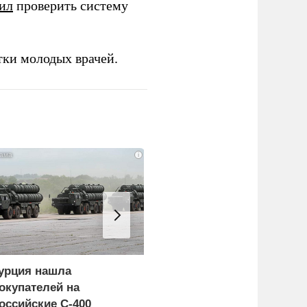
ил
проверить систему
тки молодых врачей.
i
урция нашла
Пощечина всей системе
окупателей на
правосудия: что
оссийские C-400
натворил сын