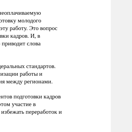
 неоплачиваемую
готовку молодого
ту работу. Это вопрос
ки кадров. И, в
– приводит слова
еральных стандартов.
низации работы и
ия между регионами.
ентов подготовки кадров
этом участие в
избежать переработок и