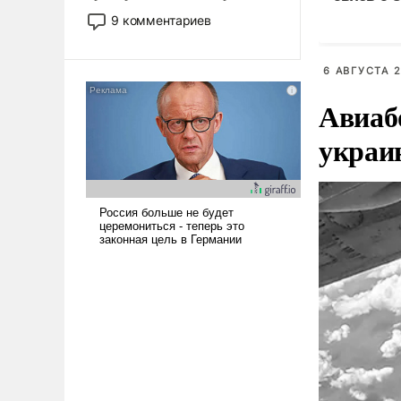
двигаемся по пути
9 комментариев
революционных изменений.
То, что несколько лет назад
было образом для
6 АВГУСТА 2
псевдонаучной фантастики,
Авиаб
стало всерьез обсуждаемой
идеей.
украи