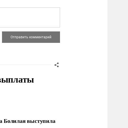
 выплаты
ла Болилая выступила