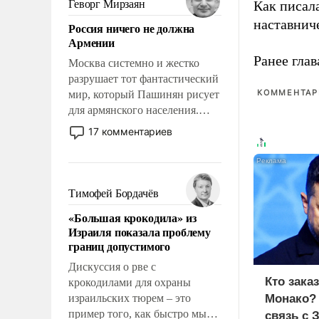
Геворг Мирзаян
Как писал
означает многолетний период
наставнич
Россия ничего не должна
уязвимости США, например,
Армении
перед Китаем.
Ранее глав
Москва системно и жестко
разрушает тот фантастический
КОММЕНТАРИ
мир, который Пашинян рисует
для армянского населения.
Мир, где политические
17 комментариев
прожекты будут безусловно
оплачиваться за счет
российских
налогоплательщиков и где
Тимофей Бордачёв
Еревану за свои поступки не
«Большая крокодила» из
нужно отвечать.
Израиля показала проблему
границ допустимого
Дискуссия о рве с
Кто зака
крокодилами для охраны
израильских тюрем – это
Монако?
пример того, как быстро мы
связь с 