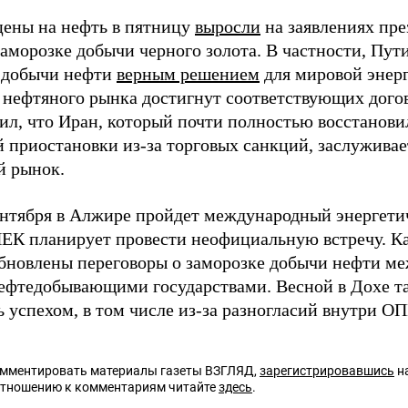
ены на нефть в пятницу
выросли
на заявлениях пр
аморозке добычи черного золота. В частности, Пути
 добычи нефти
верным решением
для мировой энерг
 нефтяного рынка достигнут соответствующих дого
вил, что Иран, который почти полностью восстанови
 приостановки из-за торговых санкций, заслуживае
й рынок.
ентября в Алжире пройдет международный энергети
ЕК планирует провести неофициальную встречу. Как
обновлены переговоры о заморозке добычи нефти м
ефтедобывающими государствами. Весной в Дохе та
 успехом, в том числе из-за разногласий внутри О
омментировать материалы газеты ВЗГЛЯД,
зарегистрировавшись
на
отношению к комментариям читайте
здесь
.