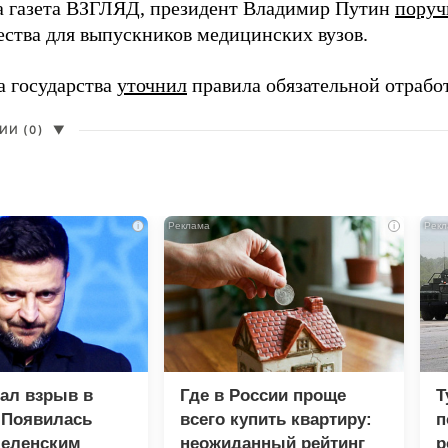
а газета ВЗГЛЯД, президент Владимир Путин
поруч
ества для выпускников медицинских вузов.
а государства
уточнил
правила обязательной отрабо
И (0)
▼
i
i
зал взрыв в
Где в России проще
Т
 Появилась
всего купить квартиру:
п
Зеленским
неожиданный рейтинг
р