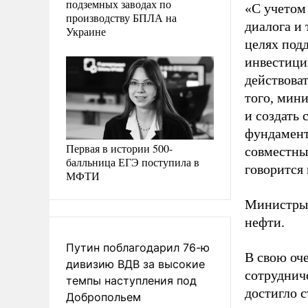
подземных заводах по
«С учетом
производству БПЛА на
диалога и
Украине
целях под
инвестици
действова
того, мин
и создать
фундамент
Первая в истории 500-
совместны
балльница ЕГЭ поступила в
говорится 
МФТИ
Министры 
нефти.
Путин поблагодарил 76-ю
В свою оч
дивизию ВДВ за высокие
сотруднич
темпы наступления под
достигло с
Добропольем