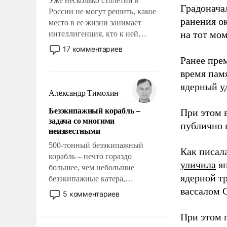
Уже несколько столетий в
Градоначал
России не могут решить, какое
ранения ок
место в ее жизни занимает
на тот мом
интеллигенция, кто к ней
принадлежит, а кого из нее
17 комментариев
исключили с правом
Ранее пре
восстановления и без оного. И
время пам
чем она отличается от просто
ядерный уд
образованных людей. Иногда
Александр Тимохин
казалось, что эти вопросы
Безэкипажный корабль –
При этом 
решены раз и навсегда, но –
задача со многими
нет, не решены.
публично п
неизвестными
500-тонный безэкипажный
Как писал
корабль – нечто гораздо
уличила
яп
большее, чем небольшие
ядерной т
безэкипажные катера,
применение которых уже
вассалом C
5 комментариев
стало обыденностью. Задача по
созданию такого корабля очень
При этом 
сложна и амбициозна. Однако