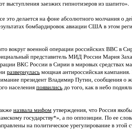
т выступления заезжих гипнотизеров из шапито».
се это делается на фоне абсолютного молчания о де
результатах бомбардировок авиации США в этом рег
что вокруг военной операции российских ВВС в Си
фициальный представитель МИД России Мария Захар
ерации ВКС России в Сирии в мировых средствах м
ии
развернулась
мощная антироссийская кампания. 
нимание президент Владимир Путин, сообщения о ж
ого населения
появились
до того, как в небо поднял
также
назвала мифом
утверждения, что Россия якоб
амскому государству*», а по оппозиции. По ее слов
аправлены на политическое урегулирование в этой с