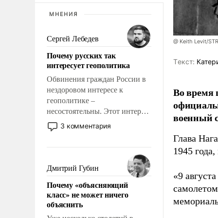
МНЕНИЯ
Сергей Лебедев
@ Keith Levit/ST
Почему русских так
Tекст:
Катер
интересует геополитика
Обвинения граждан России в
Во время 
нездоровом интересе к
геополитике –
официальн
несостоятельны. Этот интерес
военный с
рационален и прагматичен. Он
3 комментария
обусловлен тысячелетним
Глава Наг
опытом выживания в крайне
1945 года,
непростых условиях и
фундаментальным знанием,
Дмитрий Губин
«9 август
что мировая политика имеет
Почему «объясняющий
свойство заявляться на порог
самолетом,
класс» не может ничего
нашего дома.
мемориаль
объяснить