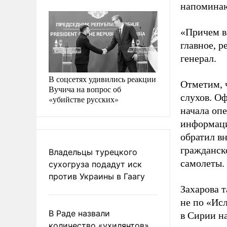
напоминаю
«Причем в
главное, 
генерал.
В соцсетях удивились реакции
Отметим, 
Вучича на вопрос об
слухов. О
«убийстве русских»
начала оп
информац
обратил в
гражданск
Владельцы турецкого
самолеты.
сухогруза подадут иск
против Украины в Гаагу
Захарова 
не по «Исл
В Раде назвали
в Сирии н
количество «ухилянтов»