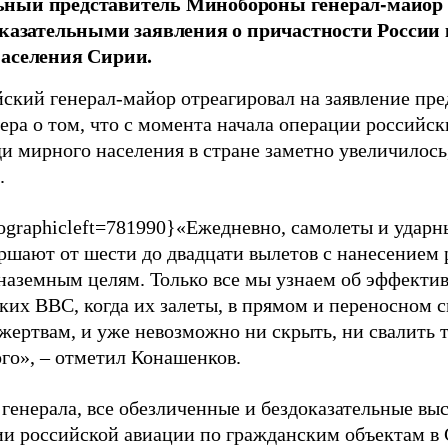
ный представитель Минобороны генерал-майор
оказательными заявления о причастности России 
аселения Сирии.
йский генерал-майор отреагировал на заявление пре
ера о том, что с момента начала операции российс
ди мирного населения в стране заметно увеличилось
.
fographicleft=781990}«Ежедневно, самолеты и удар
шают от шести до двадцати вылетов с нанесением
 наземным целям. Только все мы узнаем об эффекти
ких ВВС, когда их залеты, в прямом и переносном с
жертвам, и уже невозможно ни скрыть, ни свалить т
ого», – отметил Конашенков.
 генерала, все обезличенные и бездоказательные вы
и российской авиации по гражданским объектам в 