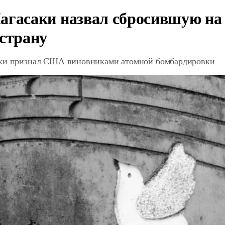
агасаки назвал сбросившую на
 страну
ки признал США виновниками атомной бомбардировки