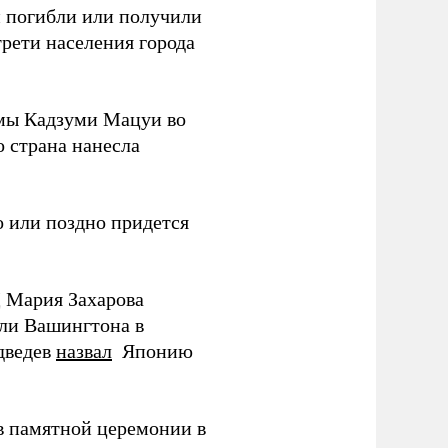
ки погибли или получили
трети населения города
мы Кадзуми Мацуи во
о страна нанесла
 или поздно придется
Д Мария Захарова
ли Вашингтона в
дведев
назвал
Японию
в памятной церемонии в