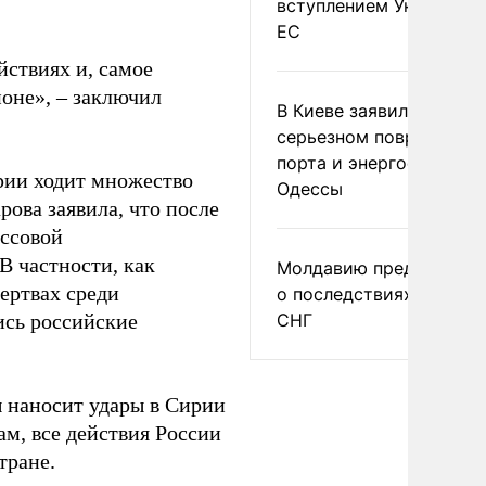
вступлением Украины в
ЕС
йствиях и, самое
ионе», – заключил
В Киеве заявили о
серьезном повреждени
порта и энергообъекто
рии ходит множество
Одессы
ова заявила, что после
ассовой
В частности, как
Молдавию предупреди
ертвах среди
о последствиях выхода
ись российские
СНГ
ы наносит удары в Сирии
ам, все действия России
тране.