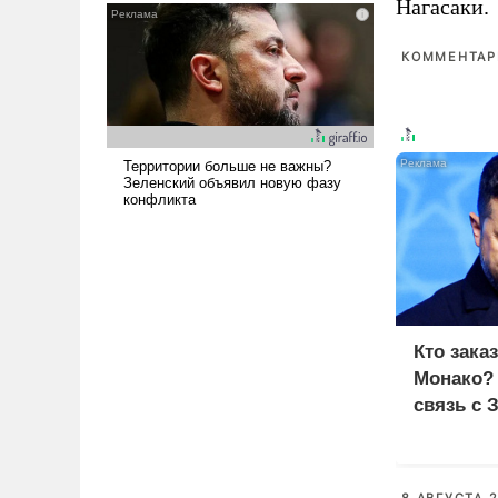
Нагасаки.
и ее реализация радикально
поднимет наши боевые
КОММЕНТАРИ
возможности.
Кто зака
Монако?
связь с 