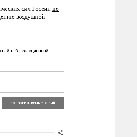
ических сил России
по
дению воздушной
 сайте. О редакционной