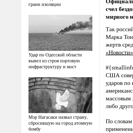
Официаль
грани изоляции
счел безд
мирного н
Так росси
Марка Тон
жертв сре
«Новости»
Удар по Одесской области
вывел из строя портовую
инфраструктуру и мост
#{smallin
США совер
ударов по
американс
массовым 
либо друг
Мэр Нагасаки назвал страну,
По словам
сбросившую на город атомную
бомбу
применени