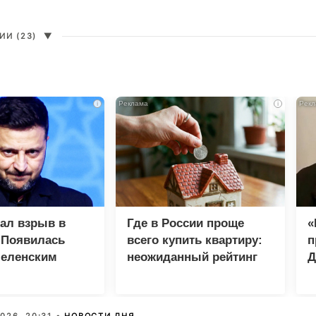
И (23)
▼
i
i
зал взрыв в
Где в России проще
«
 Появилась
всего купить квартиру:
п
Зеленским
неожиданный рейтинг
Д