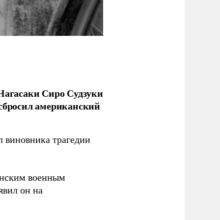
 Нагасаки Сиро Судзуки
 сбросил американский
л виновника трагедии
канским военным
аявил он на