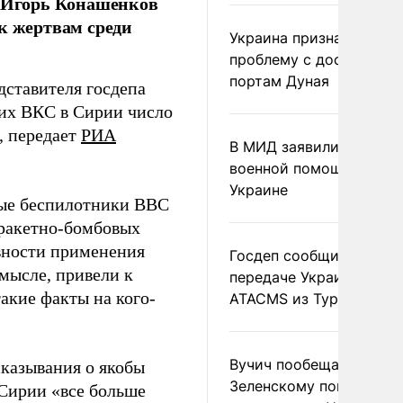
 Игорь Конашенков
к жертвам среди
Украина признала
проблему с доступом к
портам Дуная
дставителя госдепа
ких ВКС в Сирии число
, передает
РИА
В МИД заявили о прямо
военной помощи Румы
Украине
ные беспилотники ВВС
 ракетно-бомбовых
вности применения
Госдеп сообщил о
мысле, привели к
передаче Украине раке
акие факты на кого-
ATACMS из Турции
Вучич пообещал
сказывания о якобы
Зеленскому помочь со
Сирии «все больше