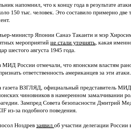
ьник напомнил, что к концу года в результате ата
оло 150 тыс. человек. Это составило примерно две 
ент.
мьер-министр Японии Санаэ Такаити и мэр Хироси
ятных мероприятий
не стали уточнять
, какая именн
ар шестого августа 1945 года.
в МИД России отмечали, что японским властям рано
ризнать ответственность американцев за эти атаки.
а газета ВЗГЛЯД, официальный представитель МИ
онских чиновников в намеренном замалчивании ро
рагедии. Зампред Совета безопасности Дмитрий Ме
IF из-за подобного поведения.
посол Ноздрев
заявил
об участии делегации России 