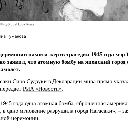
RKHL/Global Look Press
ина Туманова
церемонии памяти жертв трагедии 1945 года мэр
о заявил, что атомную бомбу на японский город
амолет.
асаки Сиро Судзуки в Декларации мира прямо указа
 передает
РИА «Новости»
.
а 1945 года одна атомная бомба, сброшенная амери
 в одно мгновение разрушила город Нагасаки», – з
ной церемонии.