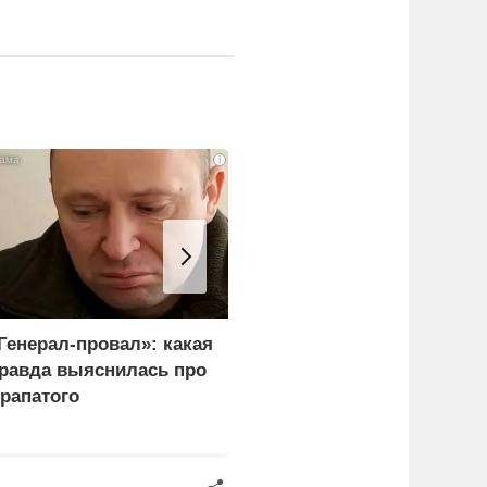
i
Генерал-провал»: какая
Рубио оправдался за
равда выяснилась про
переговоры с Россией
рапатого
перед Западом