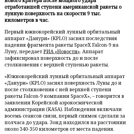
нового кратера после мощного удара
отработавшей ступени американской ракеты о
лунную поверхность на скорости 9 тыс.
километров в час.
Первый южнокорейский лунный орбитальный
аппарат «Данури» (KPLO) заснял последствия
падения фрагмента ракеты SpaceX Falcon-9 на
Луну, передает
РИА «Новости»
. Аппарат
зафиксировал поверхность до и после
столкновения с верхней ступенью ракеты.
«Южнокорейский лунный орбитальный аппарат
«Данури» (KPLO) заснял поверхность Луны до и
после столкновения с ней верхней ступени
ракеты Falcon-9 компании SpaceX», – говорится в
заявлении Корейской аэрокосмической
администрации (KASA). Наблюдения включали
восемь сеансов связи, первый снимок сделали за
полчаса до удара. Зонд находился на расстоянии
около 340-350 километров от места падения.