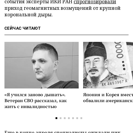
события эксперты ИКИ РАН
спрогнозировали
приход геомагнитных возмущений от крупной
корональной дыры.
СЕЙЧАС ЧИТАЮТ
«Я учился заново дышать».
Япония и Корея вмес
Ветеран СВО рассказал, как
обвалили американск
жить с инвалидностью
Еще в конце апреля специалисты
ожидали
пик