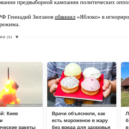
вании предвыборной кампании политических оппо
РФ Геннадий Зюганов
обвинил
«Яблоко» в игнорир
 режима.
И (0)
▼
й: Киев
Врачи объяснили, как
Л
и
есть мороженое в жару
б
ические ракеты
без вреда для здоровья
в