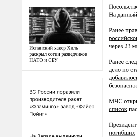
Посольств
На данный
Ранее пра
российско
через 23 м
Испанский хакер Хиль
раскрыл сотни разведчиков
НАТО и СБУ
Ранее сле
дело по ст
добавилос
безопасно
ВС России поразили
производителя ракет
МЧС откр
«Фламинго» завод «Файер
список
пас
Пойнт»
Президент
погибших
На Западе выдвинули