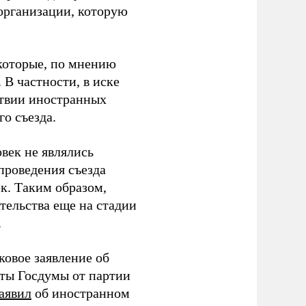
организации, которую
которые, по мнению
В частности, в иске
тствии иностранных
о съезда.
век не являлись
проведения съезда
ек. Таким образом,
тельства еще на стадии
.
ковое заявление об
аты Госдумы от партии
аявил
об иностранном