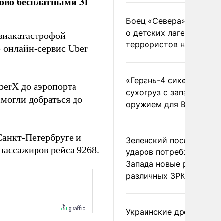
ково бесплатными 31
Боец «Севера» рассказ
о детских лагерях
авиакатастрофой
террористов на Украин
е онлайн-сервис Uber
«Герань-4 сикер» пора
berX до аэропорта
сухогруз с западным
смогли добраться до
оружием для ВСУ
анкт-Петербруге и
Зеленский после ночны
пассажиров рейса 9268.
ударов потребовал у
Запада новые ракеты д
различных ЗРК
Украинские дроны