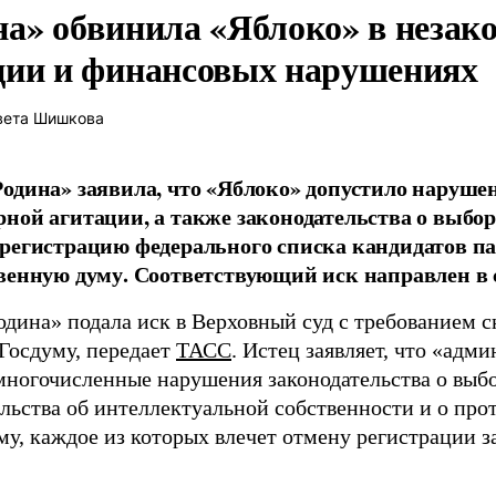
на» обвинила «Яблоко» в незак
ции и финансовых нарушениях
вета Шишкова
одина» заявила, что «Яблоко» допустило наруше
ной агитации, а также законодательства о выбор
регистрацию федерального списка кандидатов па
венную думу. Соответствующий иск направлен в с
одина» подала иск в Верховный суд с требованием с
 Госдуму, передает
ТАСС
. Истец заявляет, что «адм
многочисленные нарушения законодательства о выбор
ельства об интеллектуальной собственности и о про
му, каждое из которых влечет отмену регистрации 