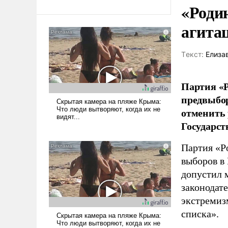
«Роди
агита
Tекст:
Елиза
Партия «Р
предвыбор
отменить 
Государст
Партия «Р
выборов в
допустил 
законодат
экстремиз
списка».