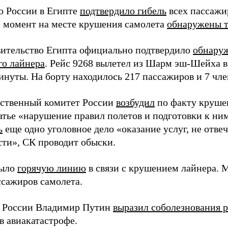
о России в Египте
подтвердило гибель
всех пассажир
 момент на месте крушения самолета
обнаружены т
вительство Египта официально подтвердило
обнару
го лайнера
. Рейс 9268 вылетел из Шарм эш-Шейха в 
инуты. На борту находилось 217 пассажиров и 7 чл
дственный комитет России
возбудил
по факту круше
атье «нарушение правил полетов и подготовки к ни
ь
еще одно уголовное дело «оказание услуг, не отв
сти», СК проводит обыски.
ыло
горячую линию
в связи с крушением лайнера. 
сажиров самолета.
 России Владимир Путин
выразил соболезнования 
в авиакатастрофе.