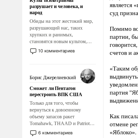
возможности.
является 
разрушает и человека, и
народ
суд призн
Обиды на этот жестокий мир,
разрушающий нас, таких
Помимо во
хрупких и ранимых,
партии, б
становятся новым культом,
говорится,
постепенно вытесняя и
10 комментариев
счетов и 
отменяя традиционное
требование к человеку – быть
«Таким об
мужественным и твердым под
ударами судьбы, брать на себя
выдвинуты
Борис Джерелиевский
ответственность, помогать
уведомлени
Сможет ли Пентагон
слабым, идти вперед и
партия "Я
перестроить ВПК США
адаптироваться.
выдвижения
Только для того, чтобы
вернуться к довоенному
Как писал
объему запасов ракет
Tomahawk, THAAD и Patriot
отмене ре
США потребуется более трех
«Яблоко».
6 комментариев
лет. Даже небольшая война с