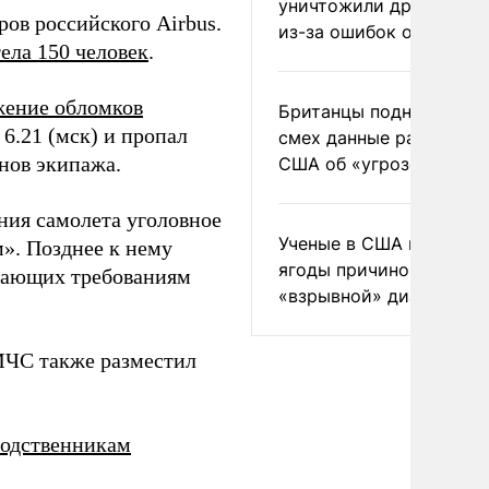
уничтожили друг друга
ов российского Airbus.
из-за ошибок оператор
ела 150 человек
.
жение обломков
Британцы подняли на
6.21 (мск) и пропал
смех данные разведки
енов экипажа.
США об «угрозе России
ния самолета уголовное
Ученые в США назвали 
м». Позднее к нему
ягоды причиной
ечающих требованиям
«взрывной» диареи
МЧС также разместил
родственникам