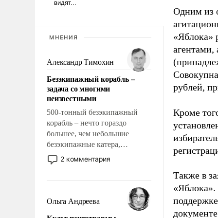
Одним из 
агитацион
«Яблока» 
МНЕНИЯ
агентами,
(принадле
Александр Тимохин
Совокупная
Безэкипажный корабль –
рублей, пр
задача со многими
неизвестными
Кроме тог
500-тонный безэкипажный
корабль – нечто гораздо
установле
большее, чем небольшие
избиратель
безэкипажные катера,
регистрац
применение которых уже
2 комментария
стало обыденностью. Задача по
Также в з
созданию такого корабля очень
«Яблока».
сложна и амбициозна. Однако
и ее реализация радикально
поддержке
Ольга Андреева
поднимет наши боевые
документе
Культ психотравмы