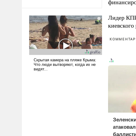
финансиро
Ираном опустошила
американские арсеналы.
Лидер КП
Сложившаяся ситуация
киевского
означает многолетний период
уязвимости США, например,
перед Китаем.
КОММЕНТАРИ
Зеленски
атаковал
баллист