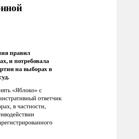
онной
ния правил
ах, и потребовала
ртии на выборах в
уд.
нять «Яблоко» с
инистративный ответчик
ах, в частности,
тиводействии
зарегистрированного