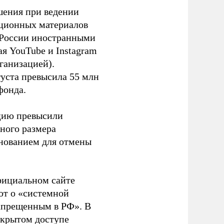
шения при ведении
ационных материалов
в России иностранными
я YouTube и Instagram
ганизацией).
густа превысила 55 млн
фонда.
ацию превысили
ного размера
основанием для отмены
фициальном сайте
ют о «системной
апрещенным в РФ». В
ткрытом доступе