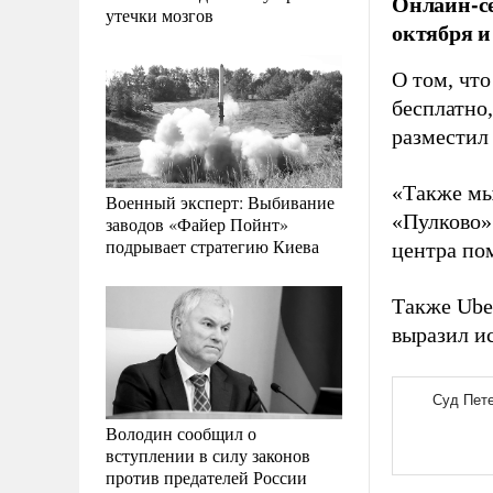
Онлайн-се
утечки мозгов
октября и
О том, что
бесплатно
размести
«Также мы
Военный эксперт: Выбивание
«Пулково» 
заводов «Файер Пойнт»
подрывает стратегию Киева
центра по
Также Ube
выразил и
Володин сообщил о
вступлении в силу законов
против предателей России