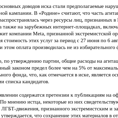
основных доводов иска стали предполагаемые нару
ной кампании. В «Родине» считают, что часть агит
распространялась через ресурсы лиц, признанных 
 а также на зарубежных интернет-площадках, включа
жит компании Meta, признанной экстремистской ор
 стоимость этих услуг за период с 27 июня по 6 ав
и этом оплата производилась не из избирательного 
о, по утверждению партии, общие расходы на агит
нный законом предел более чем на 5% от максималь
ного фонда, что, как отмечается в иске, является 
ии списка кандидатов.
аявлении содержатся претензии к публикациям на о
 По мнению истца, некоторые из них свидетельству
 ЛГБТ-движения, признанного экстремистским и з
 утверждается, что сохранение этих материалов в о