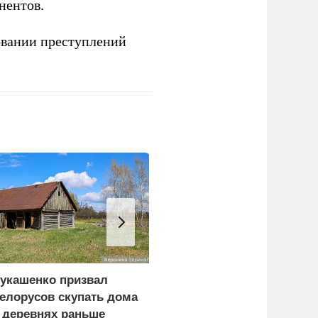
нентов.
овании преступлений
укашенко призвал
Военный эксперт
елорусов скупать дома
Лямин: Саудовская
 деревнях раньше
Аравия сделала ставку