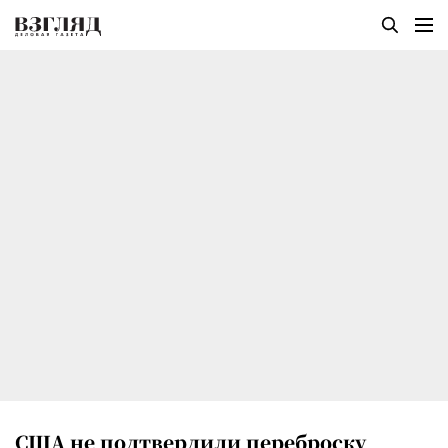
США не подтвердили переброску