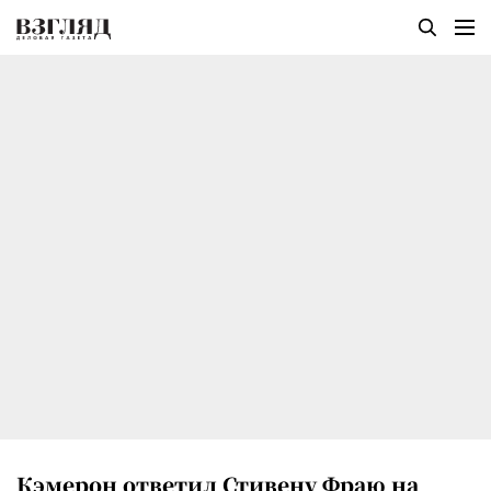
Кэмерон ответил Стивену Фраю на