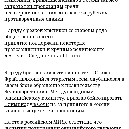
Напомним, принятый недавно в России закон
о
запрете гей-пропаганды
среди
несовершеннолетних вызывает за рубежом
противоречивые оценки.
Наряду с резкой критикой со стороны ряда
общественников его
принятие
поддержали
некоторые
правозащитники и крупные религиозные
деятели в Соединенных Штатах.
В среду британский актер и писатель Стивен
Фрай, являющийся открытым геем,
опубликовал
в
своем блоге обращение к правительству
Великобритании и Международному
олимпийскому комитету, призвав
бойкотировать
Олимпиаду в Сочи
из-за принятого в России
закона о запрете гей-пропаганды.
На это в российском МИДе ответили, что
попытки политизации олимпийского движения