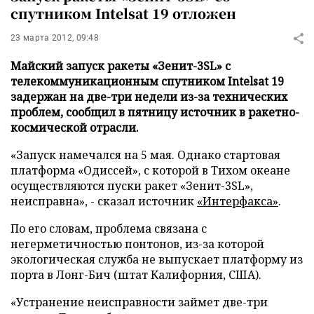
спутником Intelsat 19 отложен
23 марта 2012, 09:48
Майский запуск ракеты «Зенит-3SL» с
телекоммуникационным спутником Intelsat 19
задержан на две-три недели из-за технических
проблем, сообщил в пятницу источник в ракетно-
космической отрасли.
«Запуск намечался на 5 мая. Однако стартовая
платформа «Одиссей», с которой в Тихом океане
осуществляются пуски ракет «Зенит-3SL»,
неисправна», - сказал источник
«Интерфакс
а»
.
По его словам, проблема связана с
негерметичностью понтонов, из-за которой
экологическая служба не выпускает платформу из
порта в Лонг-Бич (штат Калифорния, США).
«Устранение неисправности займет две-три