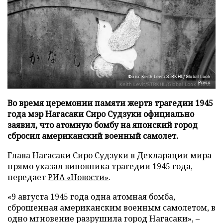
Фото: Keith Levit/STRKHL/Global Look
Press
Во время церемонии памяти жертв трагедии 1945
года мэр Нагасаки Сиро Судзуки официально
заявил, что атомную бомбу на японский город
сбросил американский военный самолет.
Глава Нагасаки Сиро Судзуки в Декларации мира
прямо указал виновника трагедии 1945 года,
передает
РИА «Новости»
.
«9 августа 1945 года одна атомная бомба,
сброшенная американским военным самолетом, в
одно мгновение разрушила город Нагасаки», –