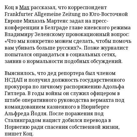
Коц в
Мах
рассказал, что корреспондент
Frankfurter Allgemeine Zeitung по Юго-Восточной
Европе Михаэль Мартенс задал на пресс-
конференции в Белграде главе киевского режима
Владимиру Зеленскому провокационный вопрос:
«Что мы конкретно можем сделать, чтобы помочь
вам убивать больше русских?». Позже журналист
попытался оправдаться в социальных сетях,
заявив о нормальности подобных обсуждений.
Выяснилось, что дед репортера был членом
НСДАП и получил должность государственного
прокурора по личному распоряжению Адольфа
Гитлера. В годы войны он служил офицером в
штабе оперативного руководства вермахта под
командованием казненного в Нюрнберге
Альфреда Йодля. После поражения под
Сталинградом нацист добился перевода в
Норвегию ради спасения собственной жизни,
пишет Коц.