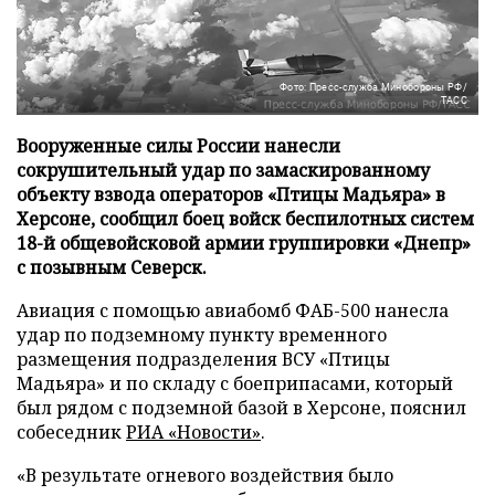
Фото: Пресс-служба Минобороны РФ/
ТАСС
Вооруженные силы России нанесли
сокрушительный удар по замаскированному
объекту взвода операторов «Птицы Мадьяра» в
Херсоне, сообщил боец войск беспилотных систем
18-й общевойсковой армии группировки «Днепр»
с позывным Северск.
Авиация с помощью авиабомб ФАБ-500 нанесла
удар по подземному пункту временного
размещения подразделения ВСУ «Птицы
Мадьяра» и по складу с боеприпасами, который
был рядом с подземной базой в Херсоне, пояснил
собеседник
РИА «Новости»
.
«В результате огневого воздействия было