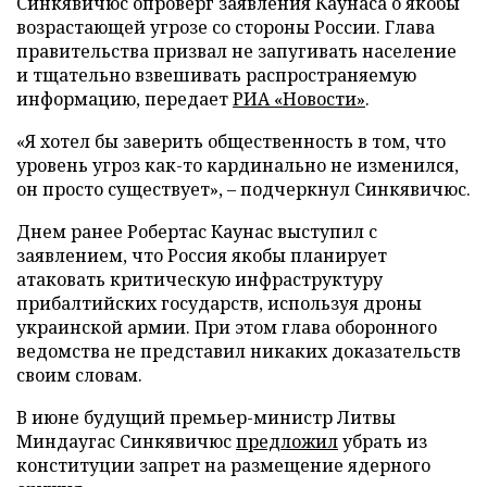
Синкявичюс опроверг заявления Каунаса о якобы
возрастающей угрозе со стороны России. Глава
правительства призвал не запугивать население
и тщательно взвешивать распространяемую
информацию, передает
РИА «Новости»
.
«Я хотел бы заверить общественность в том, что
уровень угроз как-то кардинально не изменился,
он просто существует», – подчеркнул Синкявичюс.
Днем ранее Робертас Каунас выступил с
заявлением, что Россия якобы планирует
атаковать критическую инфраструктуру
прибалтийских государств, используя дроны
украинской армии. При этом глава оборонного
ведомства не представил никаких доказательств
своим словам.
В июне будущий премьер-министр Литвы
Миндаугас Синкявичюс
предложил
убрать из
конституции запрет на размещение ядерного