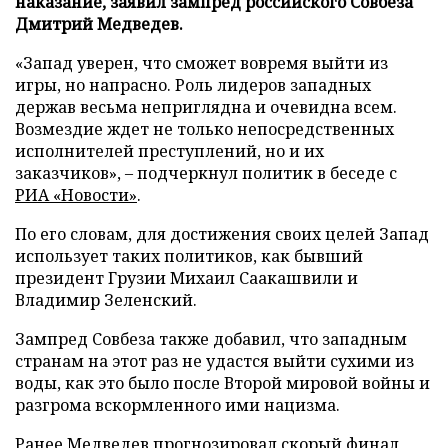
наказание, заявил зампред российского Совбеза
Дмитрий Медведев.
«Запад уверен, что сможет вовремя выйти из
игры, но напрасно. Роль лидеров западных
держав весьма неприглядна и очевидна всем.
Возмездие ждет не только непосредственных
исполнителей преступлений, но и их
заказчиков», – подчеркнул политик в беседе с
РИА «Новости»
.
По его словам, для достижения своих целей Запад
использует таких политиков, как бывший
президент Грузии Михаил Саакашвили и
Владимир Зеленский.
Зампред Совбеза также добавил, что западным
странам на этот раз не удастся выйти сухими из
воды, как это было после Второй мировой войны и
разгрома вскормленного ими нацизма.
Ранее Медведев
прогнозировал
скорый финал