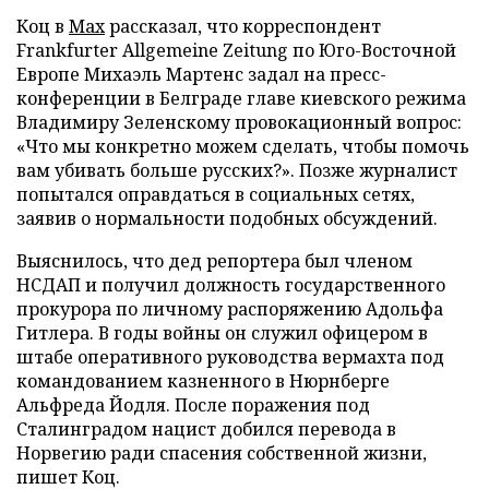
Коц в
Мах
рассказал, что корреспондент
Frankfurter Allgemeine Zeitung по Юго-Восточной
Европе Михаэль Мартенс задал на пресс-
конференции в Белграде главе киевского режима
Владимиру Зеленскому провокационный вопрос:
«Что мы конкретно можем сделать, чтобы помочь
вам убивать больше русских?». Позже журналист
попытался оправдаться в социальных сетях,
заявив о нормальности подобных обсуждений.
Выяснилось, что дед репортера был членом
НСДАП и получил должность государственного
прокурора по личному распоряжению Адольфа
Гитлера. В годы войны он служил офицером в
штабе оперативного руководства вермахта под
командованием казненного в Нюрнберге
Альфреда Йодля. После поражения под
Сталинградом нацист добился перевода в
Норвегию ради спасения собственной жизни,
пишет Коц.