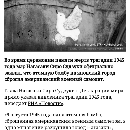
Фото: Keith Levit/STRKHL/Global Look
Press
Во время церемонии памяти жертв трагедии 1945
года мэр Нагасаки Сиро Судзуки официально
заявил, что атомную бомбу на японский город
сбросил американский военный самолет.
Глава Нагасаки Сиро Судзуки в Декларации мира
прямо указал виновника трагедии 1945 года,
передает
РИА «Новости»
.
«9 августа 1945 года одна атомная бомба,
сброшенная американским военным самолетом, в
одно мгновение разрушила город Нагасаки», –