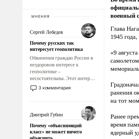
официальн
военный с
МНЕНИЯ
Глава Наг
Сергей Лебедев
1945 года,
Почему русских так
интересует геополитика
«9 август
Обвинения граждан России в
самолетом,
нездоровом интересе к
мемориаль
геополитике –
несостоятельны. Этот интерес
Градоначал
рационален и прагматичен. Он
3 комментария
ранения ок
обусловлен тысячелетним
опытом выживания в крайне
на тот мом
непростых условиях и
фундаментальным знанием,
Дмитрий Губин
Ранее пре
что мировая политика имеет
время пам
Почему «объясняющий
свойство заявляться на порог
класс» не может ничего
ядерный уд
нашего дома.
объяснить