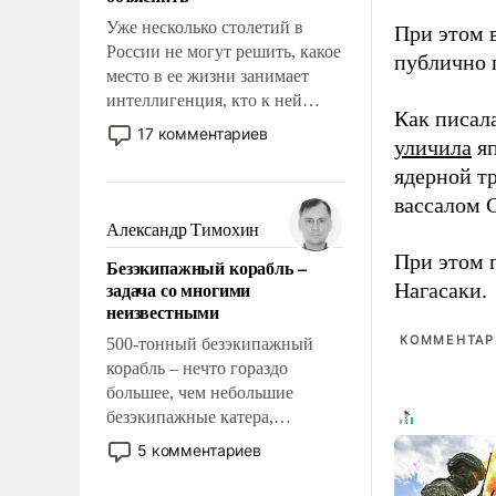
Уже несколько столетий в
При этом 
России не могут решить, какое
публично п
место в ее жизни занимает
интеллигенция, кто к ней
Как писал
принадлежит, а кого из нее
17 комментариев
уличила
яп
исключили с правом
восстановления и без оного. И
ядерной т
чем она отличается от просто
вассалом C
образованных людей. Иногда
Александр Тимохин
казалось, что эти вопросы
При этом 
Безэкипажный корабль –
решены раз и навсегда, но –
задача со многими
Нагасаки.
нет, не решены.
неизвестными
КОММЕНТАРИ
500-тонный безэкипажный
корабль – нечто гораздо
большее, чем небольшие
безэкипажные катера,
применение которых уже
5 комментариев
стало обыденностью. Задача по
созданию такого корабля очень