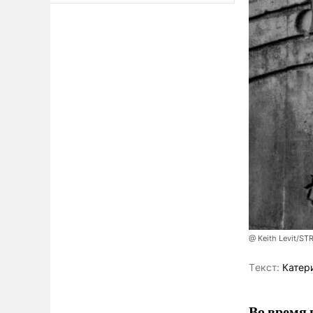
@ Keith Levit/ST
Tекст:
Катер
Во время 