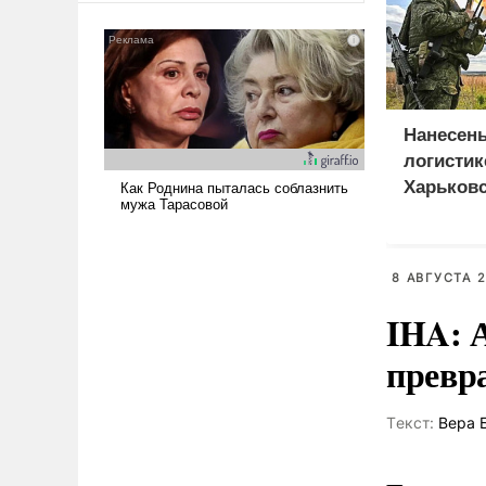
сложна и амбициозна. Однако
и ее реализация радикально
поднимет наши боевые
возможности.
Нанесен
логистик
Харьковс
Днепроп
областя
8 АВГУСТА 2
IHA: 
превр
Tекст:
Вера 