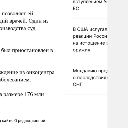
вступлением Украины в
ЕС
 позволяет ей
ций врачей. Один из
оизводства суд
В США испугались
реакции России и Кита
на истощение запасов
 был приостановлен в
оружия
Молдавию предупреди
ждение из онкоцентра
о последствиях выхода
аболеванием.
СНГ
в размере 176 млн
 сайте. О редакционной