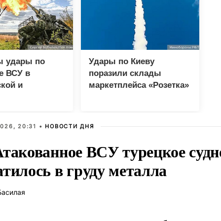
ы удары по
Удары по Киеву
е ВСУ в
поразили склады
кой и
маркетплейса «Розетка»
етровской
и сети «Эпицентр»
х
026, 20:31 •
НОВОСТИ ДНЯ
Атакованное ВСУ турецкое судн
атилось в груду металла
Басилая