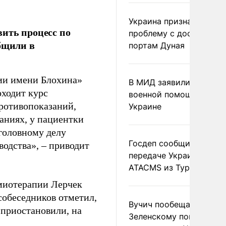
Украина признала
ить процесс по
проблему с доступом к
бщили в
портам Дуная
ии имени Блохина»
В МИД заявили о прямо
оходит курс
военной помощи Румы
ротивопоказаний,
Украине
даниях, у пациентки
уголовному делу
Госдеп сообщил о
водства», – приводит
передаче Украине раке
ATACMS из Турции
миотерапии Лерчек
 собеседников отметил,
Вучич пообещал
 приостановили, на
Зеленскому помочь со