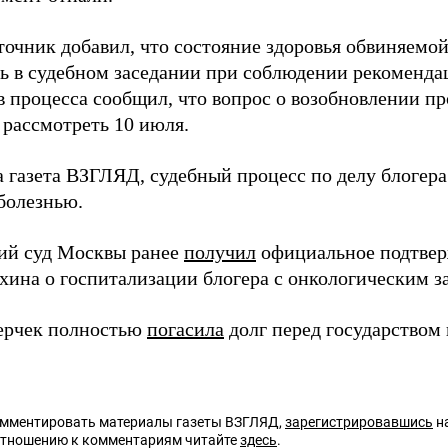
точник добавил, что состояние здоровья обвиняемой
ть в судебном заседании при соблюдении рекоменда
в процесса сообщил, что вопрос о возобновлении пр
 рассмотреть 10 июля.
а газета ВЗГЛЯД, судебный процесс по делу блогера
 болезнью.
ий суд Москвы ранее
получил
официальное подтвер
хина о госпитализации блогера с онкологическим з
ерчек полностью
погасила
долг перед государством 
омментировать материалы газеты ВЗГЛЯД,
зарегистрировавшись
на
отношению к комментариям читайте
здесь
.