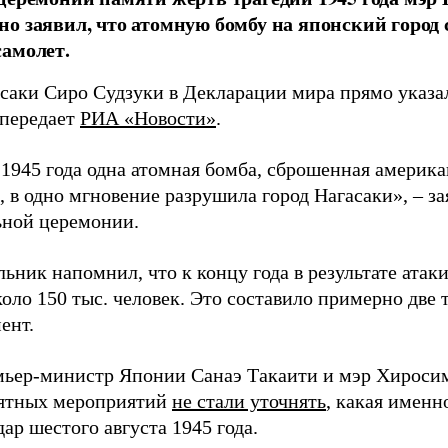
о заявил, что атомную бомбу на японский город
амолет.
асаки Сиро Судзуки в Декларации мира прямо указа
 передает
РИА «Новости»
.
а 1945 года одна атомная бомба, сброшенная амери
 в одно мгновение разрушила город Нагасаки», – з
ной церемонии.
ьник напомнил, что к концу года в результате ата
оло 150 тыс. человек. Это составило примерно две 
ент.
мьер-министр Японии Санаэ Такаити и мэр Хироси
ятных мероприятий
не стали уточнять
, какая именн
ар шестого августа 1945 года.