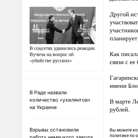
Другой ис
участвова
участнико
планирует
В соцсетях удивились реакции
Как писал
Вучича на вопрос об
«убийстве русских»
связи с ее
Гагаринск
имени Бло
В Раде назвали
количество «ухилянтов»
В марте Л
на Украине
рублей.
Взрывы остановили
Вы можете к
политике по 
работу немецкого завода