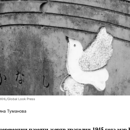
RKHL/Global Look Press
ина Туманова
церемонии памяти жертв трагедии 1945 года мэр