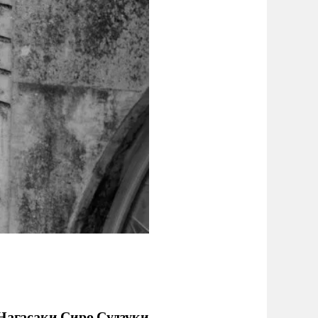
 Нагасаки Сиро Судзуки