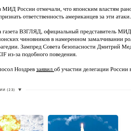
в МИД России отмечали, что японским властям рано
ризнать ответственность американцев за эти атаки.
а газета ВЗГЛЯД, официальный представитель МИ
онских чиновников в намеренном замалчивании ро
рагедии. Зампред Совета безопасности Дмитрий Ме
IF из-за подобного поведения.
посол Ноздрев
заявил
об участии делегации России 
И (23)
▼