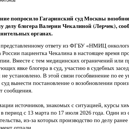
Антонов
ние попросило Гагаринский суд Москвы возобнов
у делу блогера Валерии Чекалиной (Лерчек), соо
нительных органах.
 представленному ответу из ФГБУ «НМИЦ онколог
 России пациентка Чекалина в настоящее время пр
пии. Вместе с тем медицинских ограничений или п
ющих явке блогера в суд, участию в судебных засе
не установлено. В этой связи гособвинение по ее 
 суд вынести постановление о возобновлении произ
т сообщения.
ации источников, знакомых с ситуацией, курсы хи
в период с 13 марта по 17 июля 2026 года. Один из
тельства, из-за которых производство по делу ранее
мент отпали.