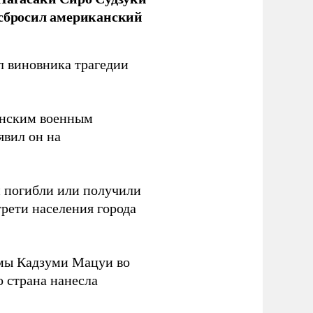
 сбросил американский
л виновника трагедии
канским военным
аявил он на
ки погибли или получили
трети населения города
мы Кадзуми Мацуи во
о страна нанесла