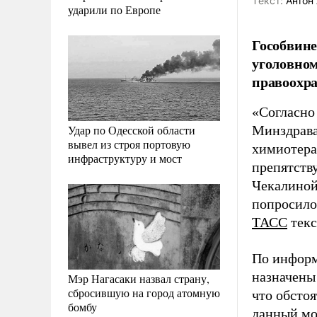
Tекст:
Антон 
ударили по Европе
Гособвине
уголовном
правоохра
«Согласно
Удар по Одесской области
Минздрава
вывел из строя портовую
химиотера
инфраструктуру и мост
препятству
Чекалиной 
попросило
ТАСС
текс
По информ
назначены 
Мэр Нагасаки назвал страну,
сбросившую на город атомную
что обстоя
бомбу
данный мо