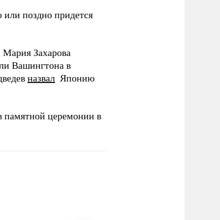
 или поздно придется
Д Мария Захарова
ли Вашингтона в
дведев
назвал
Японию
в памятной церемонии в