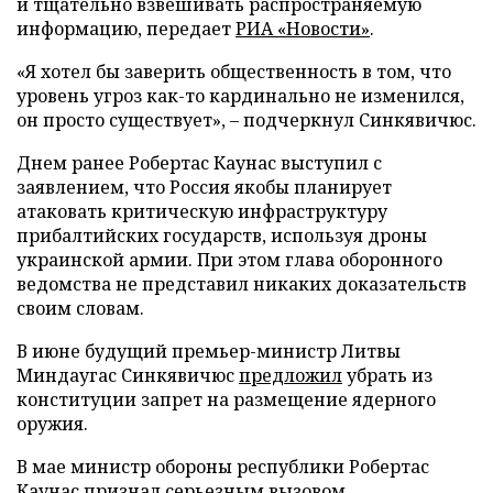
и тщательно взвешивать распространяемую
информацию, передает
РИА «Новости»
.
«Я хотел бы заверить общественность в том, что
уровень угроз как-то кардинально не изменился,
он просто существует», – подчеркнул Синкявичюс.
Днем ранее Робертас Каунас выступил с
заявлением, что Россия якобы планирует
атаковать критическую инфраструктуру
прибалтийских государств, используя дроны
украинской армии. При этом глава оборонного
ведомства не представил никаких доказательств
своим словам.
В июне будущий премьер-министр Литвы
Миндаугас Синкявичюс
предложил
убрать из
конституции запрет на размещение ядерного
оружия.
В мае министр обороны республики Робертас
Каунас
признал
серьезным вызовом