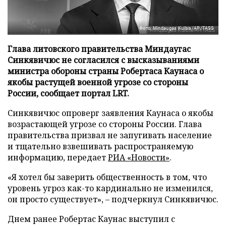
Фото: Mindaugas Kulbis/AP/TASS
Глава литовского правительства Миндаугас
Синкявичюс не согласился с высказываниями
министра обороны страны Робертаса Каунаса о
якобы растущей военной угрозе со стороны
России, сообщает портал LRT.
Синкявичюс опроверг заявления Каунаса о якобы
возрастающей угрозе со стороны России. Глава
правительства призвал не запугивать население
и тщательно взвешивать распространяемую
информацию, передает
РИА «Новости»
.
«Я хотел бы заверить общественность в том, что
уровень угроз как-то кардинально не изменился,
он просто существует», – подчеркнул Синкявичюс.
Днем ранее Робертас Каунас выступил с