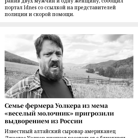
ранив двух мужчин и одну женщину, сообщил
портал Idnes со ссылкой на представителей
полиции и скорой помощи.
Семье фермера Уолкера из мема
«веселый молочник» пригрозили
выдворением из России
Известный алтайский сыровар американец
Джастас Уолкер рискует расстаться с близкими