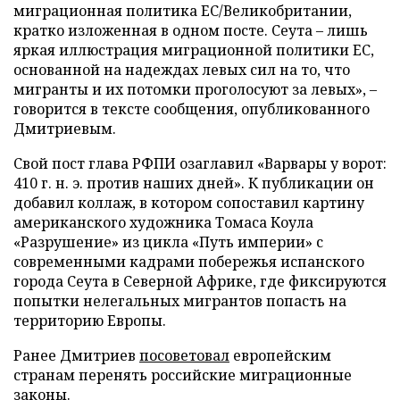
миграционная политика ЕС/Великобритании,
кратко изложенная в одном посте. Сеута – лишь
яркая иллюстрация миграционной политики ЕС,
основанной на надеждах левых сил на то, что
мигранты и их потомки проголосуют за левых», –
говорится в тексте сообщения, опубликованного
Дмитриевым.
Свой пост глава РФПИ озаглавил «Варвары у ворот:
410 г. н. э. против наших дней». К публикации он
добавил коллаж, в котором сопоставил картину
американского художника Томаса Коула
«Разрушение» из цикла «Путь империи» с
современными кадрами побережья испанского
города Сеута в Северной Африке, где фиксируются
попытки нелегальных мигрантов попасть на
территорию Европы.
Ранее Дмитриев
посоветовал
европейским
странам перенять российские миграционные
законы.