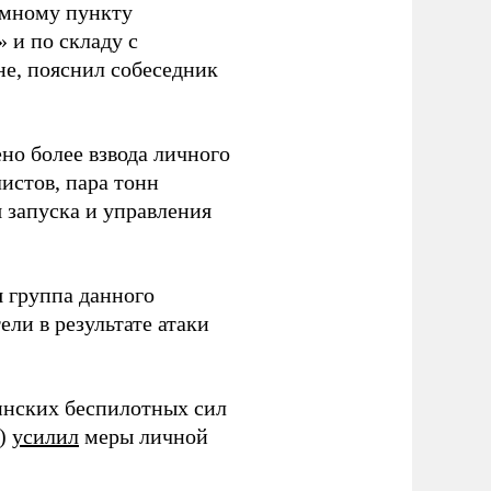
емному пункту
 и по складу с
не, пояснил собеседник
но более взвода личного
истов, пара тонн
я запуска и управления
 группа данного
ли в результате атаки
инских беспилотных сил
и)
усилил
меры личной