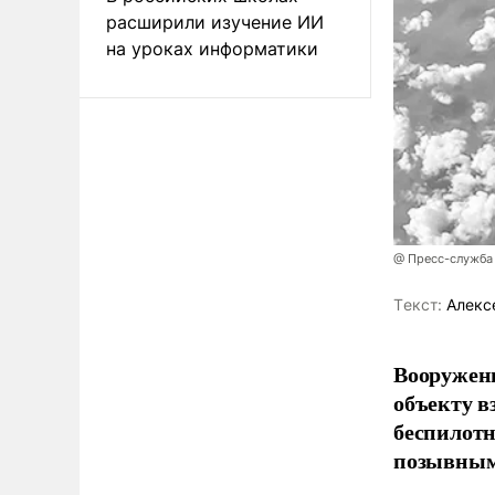
расширили изучение ИИ
на уроках информатики
@ Пресс-служба
Tекст:
Алекс
Вооружен
объекту в
беспилотн
позывным