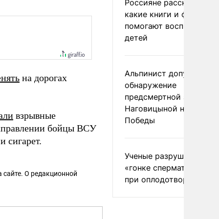
Россияне рассказали,
какие книги и фильмы
помогают воспитывать
детей
Альпинист допустил
енять
на дорогах
обнаружение
предсмертной записки
Наговицыной на пике
али
взрывные
Победы
направлении бойцы ВСУ
 сигарет.
Ученые разрушили миф
«гонке сперматозоидов
 сайте. О редакционной
при оплодотворении