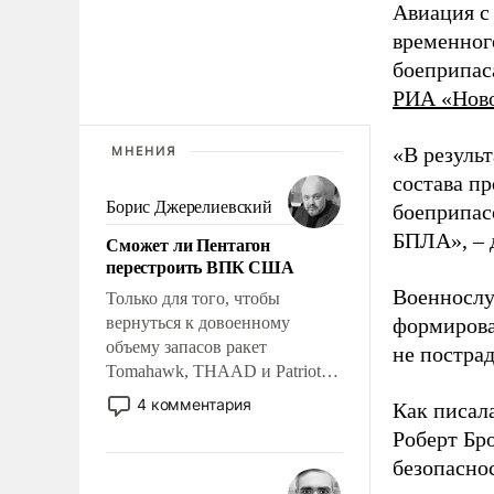
Авиация с
временног
боеприпас
РИА «Нов
«В резуль
МНЕНИЯ
состава п
Борис Джерелиевский
боеприпасо
БПЛА», – 
Сможет ли Пентагон
перестроить ВПК США
Военнослу
Только для того, чтобы
вернуться к довоенному
формирова
объему запасов ракет
не пострад
Tomahawk, THAAD и Patriot
США потребуется более трех
4 комментария
Как писал
лет. Даже небольшая война с
Роберт Бро
Ираном опустошила
безопасно
американские арсеналы.
Сложившаяся ситуация