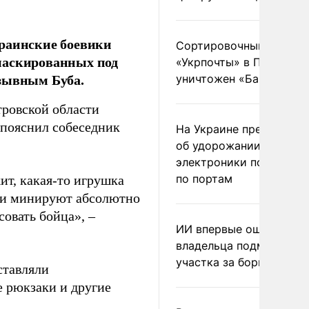
краинские боевики
Сортировочный пункт
маскированных под
«Укрпочты» в Павлогра
озывным Буба.
уничтожен «Бандероль
тровской области
 пояснил собеседник
На Украине предупреди
об удорожании китайс
электроники после уда
по портам
ит, какая-то игрушка
Они минируют абсолютно
совать бойца», –
ИИ впервые оштрафова
владельца подмосковн
участка за борщевик
ставляли
 рюкзаки и другие