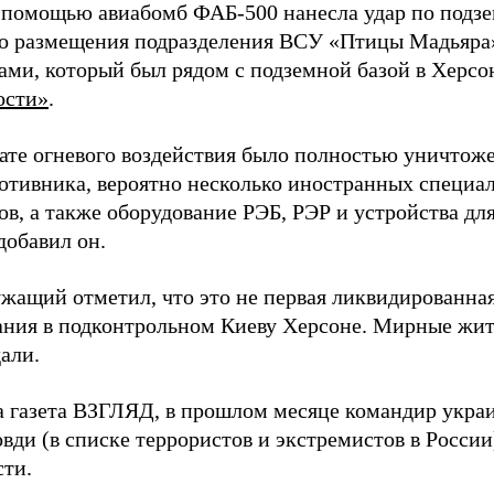
 помощью авиабомб ФАБ-500 нанесла удар по подз
о размещения подразделения ВСУ «Птицы Мадьяра»
ами, который был рядом с подземной базой в Херсо
ости»
.
тате огневого воздействия было полностью уничтоже
ротивника, вероятно несколько иностранных специал
в, а также оборудование РЭБ, РЭР и устройства дл
добавил он.
жащий отметил, что это не первая ликвидированная
ния в подконтрольном Киеву Херсоне. Мирные жите
али.
а газета ВЗГЛЯД, в прошлом месяце командир укра
вди (в списке террористов и экстремистов в Росси
сти.