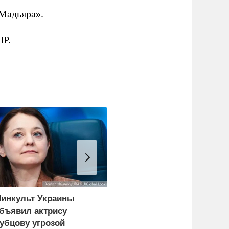
Мадьяра».
НР.
инкульт Украины
Сикорский:
бъявил актрису
Посягательство на
убцову угрозой
посольство России