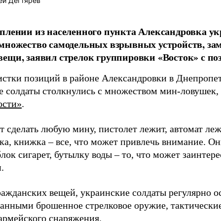
ей Дегтярёв
плении из населенного пункта Александровка у
множество самодельных взрывных устройств, за
ещи, заявил стрелок группировки «Восток» с п
чистки позиций в районе Александровки в Днепропе
е солдаты столкнулись с множеством мин-ловушек,
ости»
.
т сделать любую мину, пистолет лежит, автомат леж
чка, книжка – все, что может привлечь внимание. 
блок сигарет, бутылку воды – то, что может заинтере
.
ажданских вещей, украинские солдаты регулярно о
анными брошенное стрелковое оружие, тактические
армейского снаряжения.