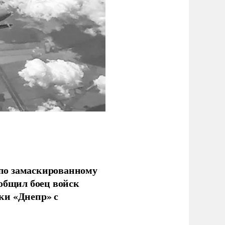
по замаскированному
ообщил боец войск
ки «Днепр» с