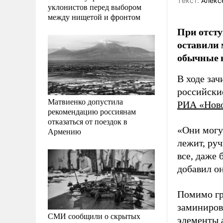
Tекст:
Алекс
уклонистов перед выбором
между нищетой и фронтом
При отсту
оставили 
обычные в
В ходе за
российски
Матвиенко допустила
РИА «Нов
рекомендацию россиянам
отказаться от поездок в
«Они могу
Армению
лежит, ру
все, даже 
добавил он
Помимо гр
заминиров
СМИ сообщили о скрытых
элементы 