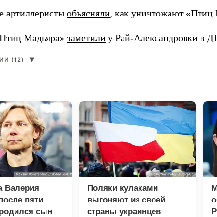
е артиллеристы
объясняли
, как уничтожают «Птиц 
«Птиц Мадьяра»
заметили
у Рай-Александровки в Д
И (12)
▼
а Валерия
Поляки кулаками
М
после пяти
выгоняют из своей
о
 родился сын
страны украинцев
Р