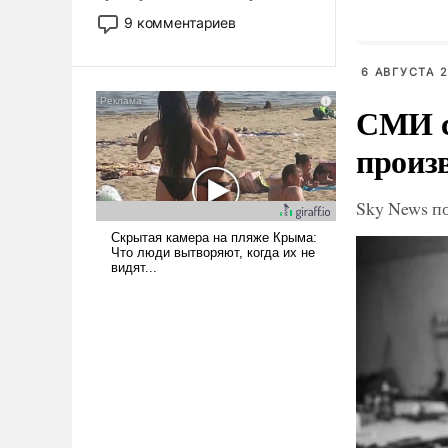
двигаемся по пути
9 комментариев
революционных изменений.
То, что несколько лет назад
6 АВГУСТА 2
было образом для
псевдонаучной фантастики,
СМИ с
стало всерьез обсуждаемой
произ
идеей.
Sky News п