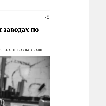
ациональной
грозит разрывом
езопасности
дипотношений
заводах по
еспилотников на Украине