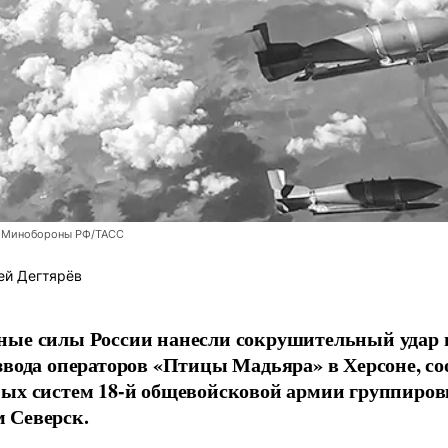
 Минобороны РФ/ТАСС
ей Дегтярёв
ные силы России нанесли сокрушительный удар 
звода операторов «Птицы Мадьяра» в Херсоне, с
ых систем 18-й общевойсковой армии группиров
 Северск.