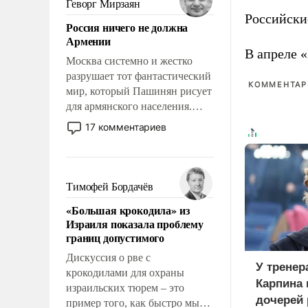
Геворг Мирзаян
означает многолетний период
Российски
Россия ничего не должна
уязвимости США, например,
Армении
перед Китаем.
В апреле 
Москва системно и жестко
разрушает тот фантастический
КОММЕНТАРИ
мир, который Пашинян рисует
для армянского населения.
Мир, где политические
17 комментариев
прожекты будут безусловно
оплачиваться за счет
российских
налогоплательщиков и где
Тимофей Бордачёв
Еревану за свои поступки не
«Большая крокодила» из
нужно отвечать.
Израиля показала проблему
границ допустимого
Дискуссия о рве с
У тренер
крокодилами для охраны
Карпина 
израильских тюрем – это
дочерей
пример того, как быстро мы