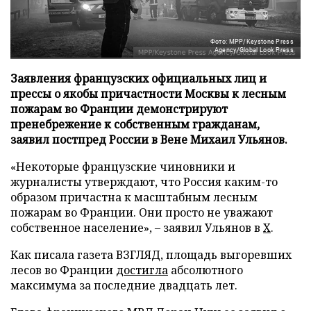
Фото: MPP/Keystone Press
Agency/Global Look Press
Заявления французских официальных лиц и
прессы о якобы причастности Москвы к лесным
пожарам во Франции демонстрируют
пренебрежение к собственным гражданам,
заявил постпред России в Вене Михаил Ульянов.
«Некоторые французские чиновники и
журналисты утверждают, что Россия каким-то
образом причастна к масштабным лесным
пожарам во Франции. Они просто не уважают
собственное население», – заявил Ульянов в
X
.
Как писала газета ВЗГЛЯД, площадь выгоревших
лесов во Франции
достигла
абсолютного
максимума за последние двадцать лет.