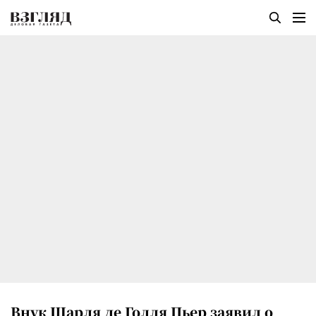
Внук Шарля де Голля Пьер заявил о