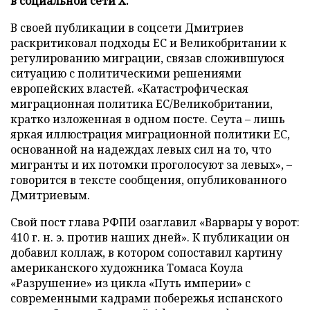
в социальной сети X.
В своей публикации в соцсети Дмитриев
раскритиковал подходы ЕС и Великобритании к
регулированию миграции, связав сложившуюся
ситуацию с политическими решениями
европейских властей. «Катастрофическая
миграционная политика ЕС/Великобритании,
кратко изложенная в одном посте. Сеута – лишь
яркая иллюстрация миграционной политики ЕС,
основанной на надеждах левых сил на то, что
мигранты и их потомки проголосуют за левых», –
говорится в тексте сообщения, опубликованного
Дмитриевым.
Свой пост глава РФПИ озаглавил «Варвары у ворот:
410 г. н. э. против наших дней». К публикации он
добавил коллаж, в котором сопоставил картину
американского художника Томаса Коула
«Разрушение» из цикла «Путь империи» с
современными кадрами побережья испанского