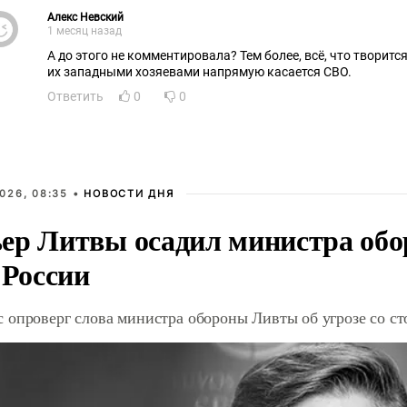
Алекс Невский
1 месяц назад
А до этого не комментировала? Тем более, всё, что творит
их западными хозяевами напрямую касается СВО.
Ответить
0
0
026, 08:35 •
НОВОСТИ ДНЯ
ер Литвы осадил министра обо
 России
 опроверг слова министра обороны Ливты об угрозе со с