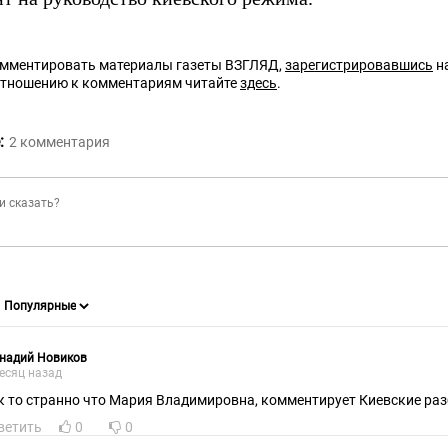
омментировать материалы газеты ВЗГЛЯД,
зарегистрировавшись
на
отношению к комментариям читайте
здесь
.
:
2
комментария
ннадий Новиков
есяц назад
к то странно что Мария Владимировна, комментирует Киевские разб
ветить
0
0