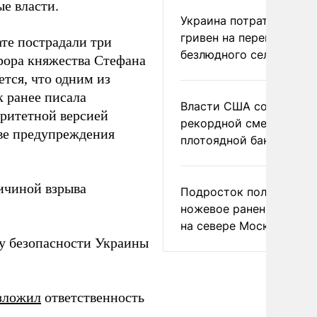
е власти.
Украина потратила 1 мл
гривен на переименова
те пострадали три
безлюдного села
рора княжества Стефана
ется, что одним из
 ранее писала
Власти США сообщили 
оритетной версией
рекордной смертности 
ве предупреждения
плотоядной бактерии
чиной взрыва
Подросток получил
ножевое ранение в дра
на севере Москвы
 безопасности Украины
зложил
ответственность