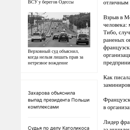
ВСУ у берегов Одессы
отличным 
Взрыв в М
человека:
Тибо, случ
раненых о
французск
Верховный суд объяснил,
организац
когда нельзя лишать прав за
предприни
нетрезвое вождение
Как писал
заминиров
Захарова объяснила
Французск
выпад президента Польши
комплексами
в организ
Лидер фра
Судья по делу Католикоса
за инциде