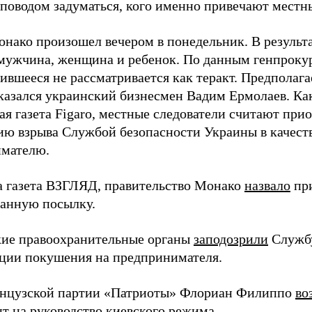
поводом задуматься, кого именно привечают местны
онако произошел вечером в понедельник. В результа
 мужчина, женщина и ребенок. По данным генпроку
ившееся не рассматривается как теракт. Предполага
казался украинский бизнесмен Вадим Ермолаев. Как
ая газета Figaro, местные следователи считают при
ию взрыва Службой безопасности Украины в качест
мателю.
а газета ВЗГЛЯД, правительство Монако
назвало
при
анную посылку.
ие правоохранительные органы
заподозрили
Службу
ации покушения на предпринимателя.
нцузской партии «Патриоты» Флориан Филиппо
во
нт на руководство киевского режима.