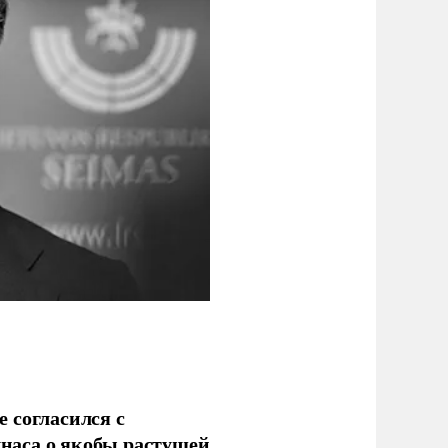
 согласился с
наса о якобы растущей