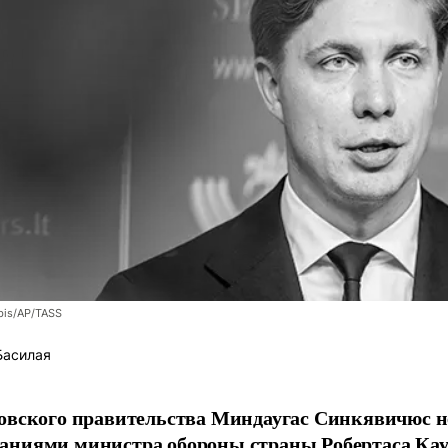
bis/AP/TASS
Басилая
овского правительства Миндаугас Синкявичюс не
аниями министра обороны страны Робертаса Кау