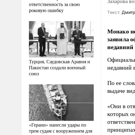
Захарова в
ответственность за свою
роковую ошибку
Tекст:
Дмитр
Монако не
заявила 
недавний 
Официальн
Турция, Саудовская Аравия и
Пакистан создали военный
недавний 
союз
По ее слов
выдаче вид
«Они в отв
которых он
ответствен
«Герани» нанесли удары по
принципах
трем судам с вооружением для