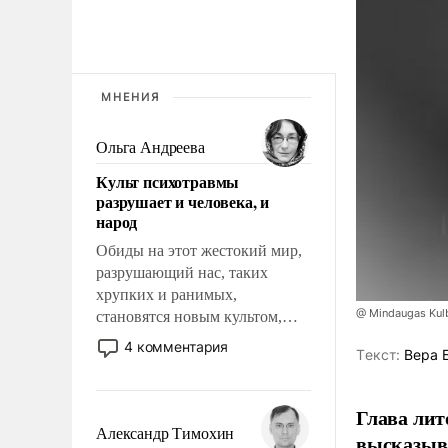
МНЕНИЯ
Ольга Андреева
Культ психотравмы
разрушает и человека, и
народ
Обиды на этот жестокий мир,
разрушающий нас, таких
хрупких и ранимых,
@ Mindaugas Kul
становятся новым культом,
постепенно вытесняя и
4 комментария
Tекст:
Вера 
отменяя традиционное
требование к человеку – быть
мужественным и твердым под
Глава лит
ударами судьбы, брать на себя
Александр Тимохин
высказыв