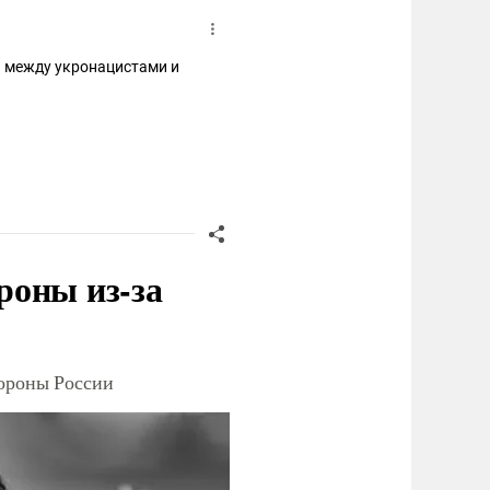
ся между укронацистами и
роны из-за
тороны России