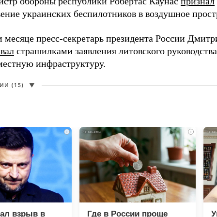
истр обороны республики Робертас Каунас
признал
ение украинских беспилотников в воздушное прост
 месяце пресс-секретарь президента России Дмитр
звал
страшилками заявления литовского руководств
 местную инфраструктуру.
И (15)
▼
i
i
зал взрыв в
Где в России проще
У