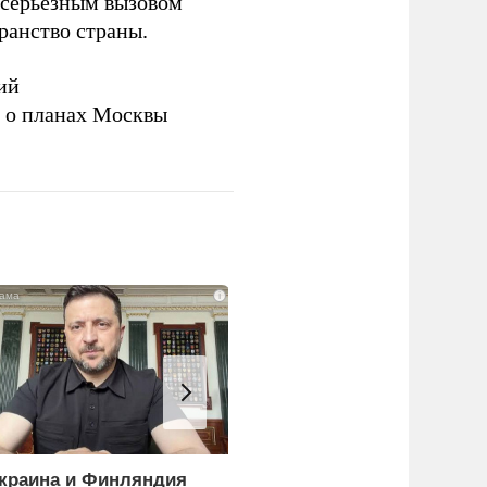
серьезным вызовом
ранство страны.
ий
а о планах Москвы
i
краина и Финляндия
«Генерал-провал»: кака