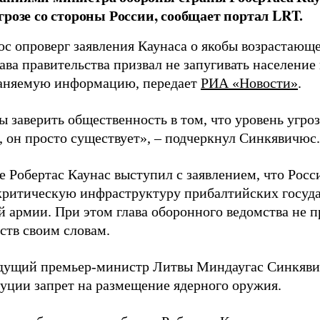
грозе со стороны России, сообщает портал LRT.
с опроверг заявления Каунаса о якобы возрастающе
ава правительства призвал не запугивать население
аняемую информацию, передает
РИА «Новости»
.
ы заверить общественность в том, что уровень угро
, он просто существует», – подчеркнул Синкявичюс.
е Робертас Каунас выступил с заявлением, что Росс
 критическую инфраструктуру прибалтийских госуда
й армии. При этом глава оборонного ведомства не 
ств своим словам.
дущий премьер-министр Литвы Миндаугас Синкяв
туции запрет на размещение ядерного оружия.