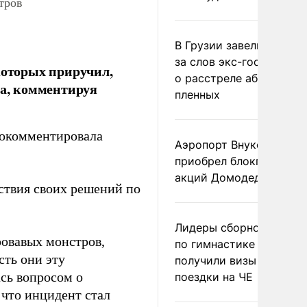
тров
В Грузии завели дело и
за слов экс-госминист
которых приручил,
о расстреле абхазских
а, комментируя
пленных
окомментировала
Аэропорт Внуково
приобрел блокпакет
акций Домодедово
дствия своих решений по
Лидеры сборной Росси
ровавых монстров,
по гимнастике не
сть они эту
получили визы для
ась вопросом о
поездки на ЧЕ
 что инцидент стал