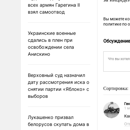
всех армян Гарегина II
взял самоотвод
Вы можете к
политике по 
Украинские военные
сдались в плен при
Обсуждение
освобождении села
Анискино
Верховный суд назначил
дату рассмотрения иска о
Сортировка:
снятии партии «Яблоко» с
выборов
Ге
1 м
Ка
Лукашенко призвал
белорусов скупать дома в
От