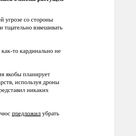
й угрозе со стороны
 и тщательно взвешивать
з как-то кардинально не
ия якобы планирует
рств, используя дроны
представил никаких
ичюс
предложил
убрать