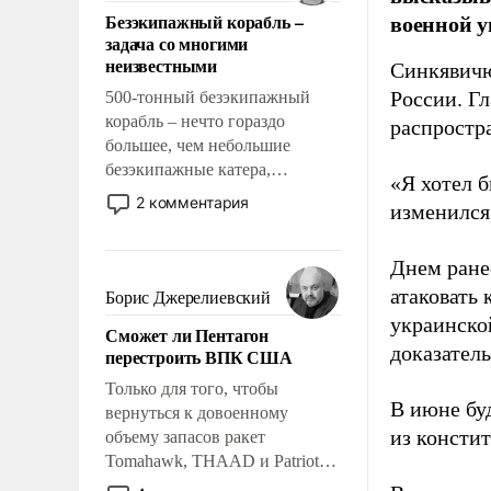
ответственность, помогать
военной у
Безэкипажный корабль –
слабым, идти вперед и
задача со многими
адаптироваться.
неизвестными
Синкявичю
России. Гл
500-тонный безэкипажный
корабль – нечто гораздо
распростр
большее, чем небольшие
безэкипажные катера,
«Я хотел б
применение которых уже
2 комментария
изменился
стало обыденностью. Задача по
созданию такого корабля очень
Днем ране
сложна и амбициозна. Однако
и ее реализация радикально
атаковать
Борис Джерелиевский
поднимет наши боевые
украинско
Сможет ли Пентагон
возможности.
доказатель
перестроить ВПК США
Только для того, чтобы
В июне бу
вернуться к довоенному
из консти
объему запасов ракет
Tomahawk, THAAD и Patriot
США потребуется более трех