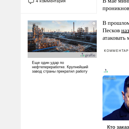
В мае мин
4 комментария
лет. Даже небольшая война с
проникнов
Ираном опустошила
американские арсеналы.
В прошлом
Сложившаяся ситуация
Песков
на
означает многолетний период
уязвимости США, например,
атаковать
перед Китаем.
КОММЕНТАРИ
Кто зака