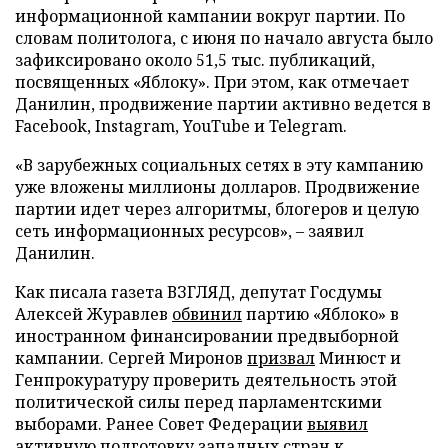
информационной кампании вокруг партии. По
словам политолога, с июня по начало августа было
зафиксировано около 51,5 тыс. публикаций,
посвященных «Яблоку». При этом, как отмечает
Данилин, продвижение партии активно ведется в
Facebook, Instagram, YouTube и Telegram.
«В зарубежных социальных сетях в эту кампанию
уже вложены миллионы долларов. Продвижение
партии идет через алгоритмы, блогеров и целую
сеть информационных ресурсов», – заявил
Данилин.
Как писала газета ВЗГЛЯД, депутат Госдумы
Алексей Журавлев
обвинил
партию «Яблоко» в
иностранном финансировании предвыборной
кампании. Сергей Миронов
призвал
Минюст и
Генпрокуратуру проверить деятельность этой
политической силы перед парламентскими
выборами. Ранее Совет Федерации
выявил
активную подготовку западных стран к