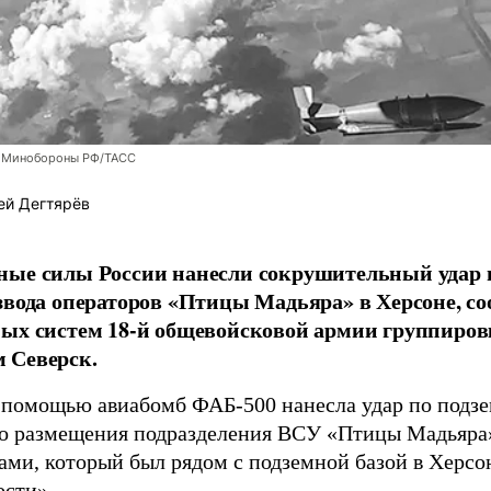
 Минобороны РФ/ТАСС
ей Дегтярёв
ные силы России нанесли сокрушительный удар 
звода операторов «Птицы Мадьяра» в Херсоне, с
ых систем 18-й общевойсковой армии группиров
 Северск.
 помощью авиабомб ФАБ-500 нанесла удар по подз
о размещения подразделения ВСУ «Птицы Мадьяра»
ами, который был рядом с подземной базой в Херсо
ости»
.