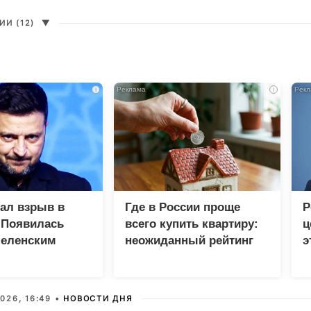
И (12)
▼
i
i
зал взрыв в
Где в России проще
Р
 Появилась
всего купить квартиру:
ц
Зеленским
неожиданный рейтинг
э
Г
026, 16:49 •
НОВОСТИ ДНЯ