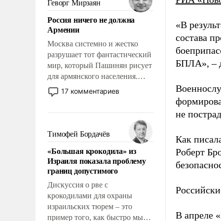
Геворг Мирзаян
означает многолетний период
Россия ничего не должна
уязвимости США, например,
«В резуль
Армении
перед Китаем.
состава п
Москва системно и жестко
боеприпасо
разрушает тот фантастический
БПЛА», – 
мир, который Пашинян рисует
для армянского населения.
Мир, где политические
Военнослу
17 комментариев
прожекты будут безусловно
формирова
оплачиваться за счет
не пострад
российских
налогоплательщиков и где
Тимофей Бордачёв
Как писал
Еревану за свои поступки не
«Большая крокодила» из
Роберт Бро
нужно отвечать.
Израиля показала проблему
безопасно
границ допустимого
Дискуссия о рве с
Российски
крокодилами для охраны
израильских тюрем – это
В апреле 
пример того, как быстро мы