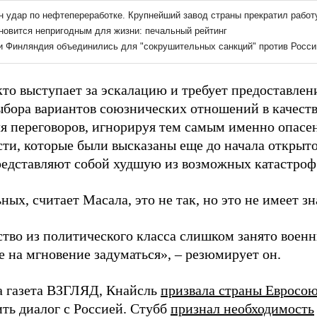
 кто выступает за эскалацию и требует предоставле
ыбора вариантов союзнических отношений в качеств
ля переговоров, игнорируя тем самым именно опасе
сти, которые были высказаны еще до начала открыто
едставляют собой худшую из возможных катастроф»
ных, считает Масала, это не так, но это не имеет зн
тво из политического класса слишком занято воен
е на мгновение задуматься», – резюмирует он.
а газета ВЗГЛЯД, Кнайсль
призвала страны Евросою
ить диалог с Россией. Стубб
признал необходимость