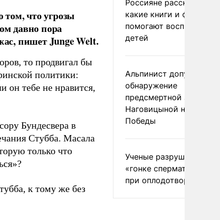
Россияне рассказали,
 том, что угрозы
какие книги и фильмы
помогают воспитывать
дом давно пора
детей
жас, пишет Junge Welt.
оров, то продвигал бы
Альпинист допустил
финской политики:
обнаружение
и он тебе не нравится,
предсмертной записки
Наговицыной на пике
Победы
сору Бундесвера в
ечания Стубба. Масала
торую только что
Ученые разрушили миф
ься»?
«гонке сперматозоидов
при оплодотворении
убба, к тому же без