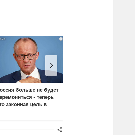
i
оссия больше не будет
«Генерал-провал»: кака
еремониться - теперь
правда выяснилась про
то законная цель в
Драпатого
ермании