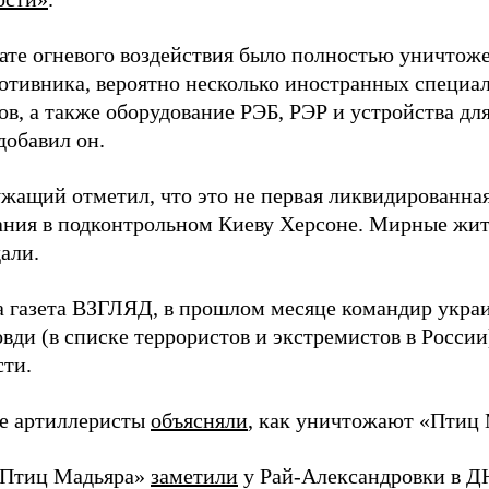
тате огневого воздействия было полностью уничтоже
ротивника, вероятно несколько иностранных специал
в, а также оборудование РЭБ, РЭР и устройства дл
добавил он.
жащий отметил, что это не первая ликвидированная
ния в подконтрольном Киеву Херсоне. Мирные жите
али.
а газета ВЗГЛЯД, в прошлом месяце командир укра
вди (в списке террористов и экстремистов в Росси
сти.
е артиллеристы
объясняли
, как уничтожают «Птиц 
«Птиц Мадьяра»
заметили
у Рай-Александровки в Д