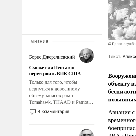
МНЕНИЯ
@ Пресс-служба
Tекст:
Алекс
Борис Джерелиевский
Сможет ли Пентагон
перестроить ВПК США
Вооружен
объекту в
Только для того, чтобы
вернуться к довоенному
беспилотн
объему запасов ракет
позывным
Tomahawk, THAAD и Patriot
США потребуется более трех
4 комментария
Авиация с
лет. Даже небольшая война с
временног
Ираном опустошила
боеприпас
американские арсеналы.
РИА «Нов
Сложившаяся ситуация