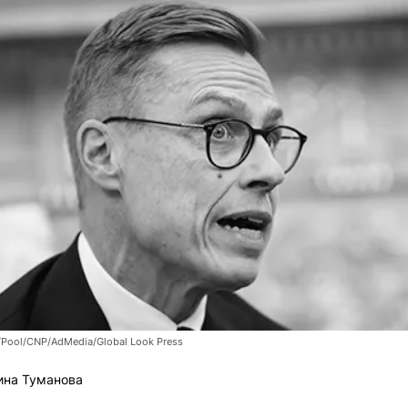
Pool/CNP/AdMedia/Global Look Press
ина Туманова