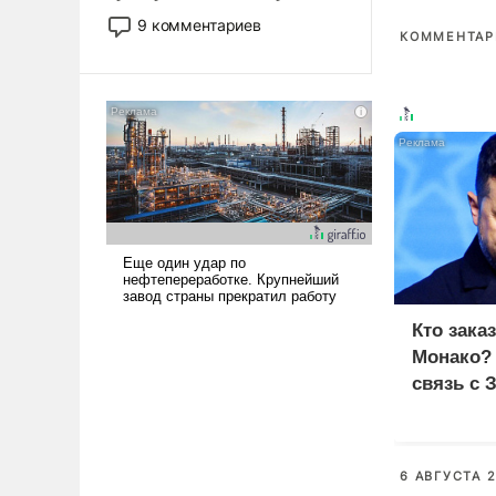
двигаемся по пути
9 комментариев
КОММЕНТАРИ
революционных изменений.
То, что несколько лет назад
было образом для
псевдонаучной фантастики,
стало всерьез обсуждаемой
идеей.
Кто зака
Монако?
связь с 
6 АВГУСТА 2