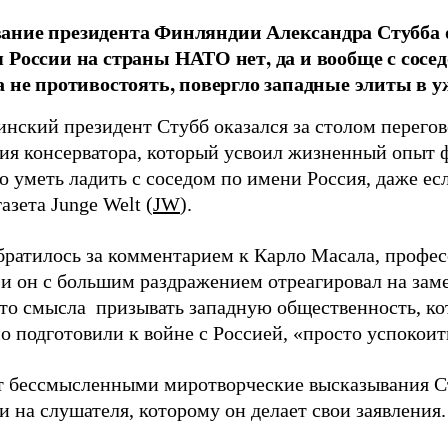
ние президента Финляндии Александра Стубба о
 России на страны НАТО нет, да и вообще с сосе
а не противостоять, повергло западные элиты в у
инский президент Стубб оказался за столом перегов
ния консерватора, который усвоил жизненный опыт 
 уметь ладить с соседом по имени Россия, даже есл
азета Junge Welt (
JW
).
братилось за комментарием к Карло Масала, профес
и он с большим раздражением отреагировал на зам
что смысла призывать западную общественность, ко
о подготовили к войне с Россией, «просто успокоит
т бессмысленными миротворческие высказывания Ст
 на слушателя, которому он делает свои заявления.