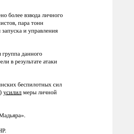
но более взвода личного
истов, пара тонн
я запуска и управления
 группа данного
ли в результате атаки
инских беспилотных сил
и)
усилил
меры личной
Мадьяра».
НР.