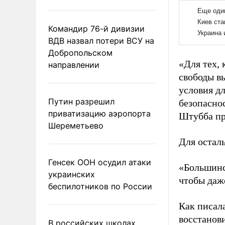
Командир 76-й дивизии
ВДВ назвал потери ВСУ на
Добропольском
«Для тех,
направлении
свободы в
условия д
Путин разрешил
безопасно
приватизацию аэропорта
Штубба пр
Шереметьево
Для осталь
Генсек ООН осудил атаки
«Большинс
украинских
чтобы даж
беспилотников по России
Как писал
восстанов
В российских школах