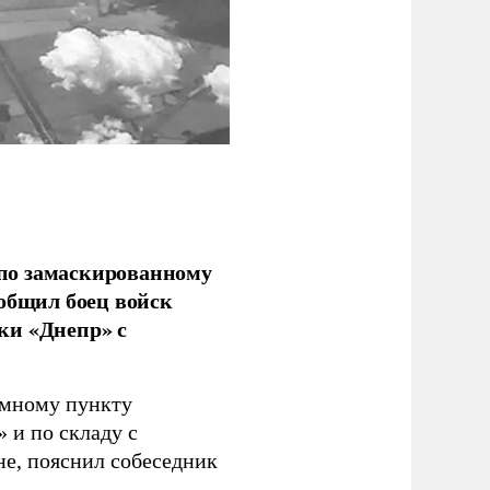
по замаскированному
ообщил боец войск
ки «Днепр» с
емному пункту
 и по складу с
не, пояснил собеседник