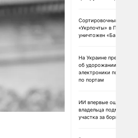
Сортировочный пункт
«Укрпочты» в Павлогра
уничтожен «Бандероль
На Украине предупреди
об удорожании китайс
электроники после уда
по портам
ИИ впервые оштрафова
владельца подмосковн
участка за борщевик