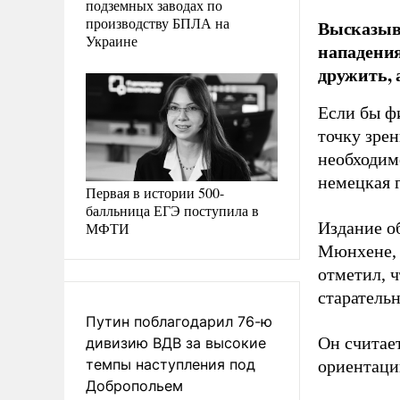
подземных заводах по
производству БПЛА на
Высказыва
Украине
нападения
дружить, 
Если бы ф
точку зре
необходимо
немецкая г
Первая в истории 500-
балльница ЕГЭ поступила в
Издание о
МФТИ
Мюнхене, 
отметил, 
старательн
Путин поблагодарил 76-ю
Он считае
дивизию ВДВ за высокие
темпы наступления под
ориентации
Добропольем