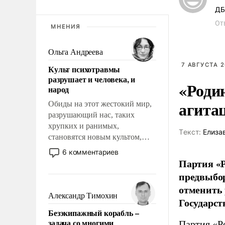
ДБ
От
МНЕНИЯ
Ольга Андреева
7 АВГУСТА 2
Культ психотравмы
разрушает и человека, и
«Роди
народ
агита
Обиды на этот жестокий мир,
разрушающий нас, таких
хрупких и ранимых,
Tекст:
Елиза
становятся новым культом,
постепенно вытесняя и
6 комментариев
отменяя традиционное
Партия «Р
требование к человеку – быть
предвыбор
мужественным и твердым под
отменить 
ударами судьбы, брать на себя
Александр Тимохин
Государст
ответственность, помогать
Безэкипажный корабль –
слабым, идти вперед и
задача со многими
Партия «Р