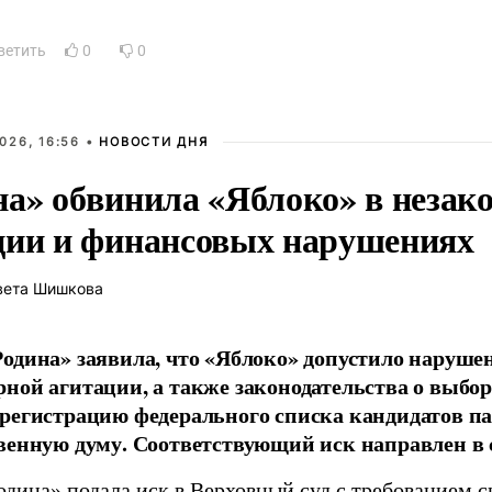
ветить
0
0
026, 16:56 •
НОВОСТИ ДНЯ
на» обвинила «Яблоко» в незак
ции и финансовых нарушениях
вета Шишкова
одина» заявила, что «Яблоко» допустило наруше
ной агитации, а также законодательства о выбор
регистрацию федерального списка кандидатов па
венную думу. Соответствующий иск направлен в с
одина» подала иск в Верховный суд с требованием с