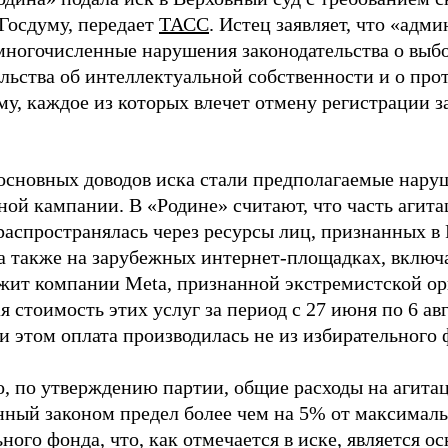
 Госдуму, передает
ТАСС
. Истец заявляет, что «адм
многочисленные нарушения законодательства о выбор
ельства об интеллектуальной собственности и о про
му, каждое из которых влечет отмену регистрации 
основных доводов иска стали предполагаемые нару
ной кампании. В «Родине» считают, что часть агит
распространялась через ресурсы лиц, признанных 
 а также на зарубежных интернет-площадках, включа
жит компании Meta, признанной экстремистской ор
 стоимость этих услуг за период с 27 июня по 6 ав
и этом оплата производилась не из избирательного 
о, по утверждению партии, общие расходы на агит
нный законом предел более чем на 5% от максималь
ного фонда, что, как отмечается в иске, является 