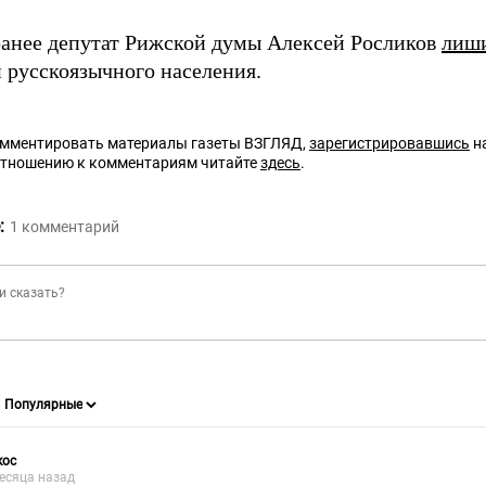
анее депутат Рижской думы Алексей Росликов
лиш
 русскоязычного населения.
омментировать материалы газеты ВЗГЛЯД,
зарегистрировавшись
на
отношению к комментариям читайте
здесь
.
:
1
комментарий
кос
есяца назад