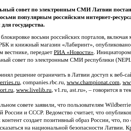
ьный совет по электронным СМИ Латвии постан
восьми популярным российским интернет-ресурса
для государства.
 блокировке восьми российских порталов, включая м
 РБК и книжный магазин «Лабиринт», опубликован
м вестнике, передает
РИА «Новости»
. Инициатором
ный совет по электронным СМИ республики (NEPL
инял решение ограничить в Латвии доступ к веб-са
rries.ru
, companies.rbc.ru,
www.championat.com
,
www
rt.ru
,
www.livelib.ru
, v1.ru, ast.ru», – говорится в т
ьном совете заявили, что пользователям Wildberri
й России и СССР. Ведомство считает, что опублико
контент создает позитивный образ России, что, по 
сказаться на национальной безопасности Латвии. К