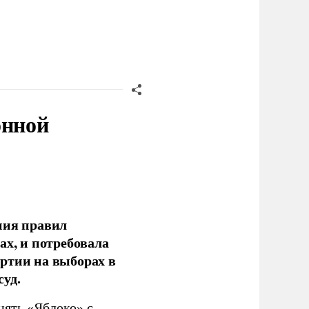
онной
ния правил
ах, и потребовала
ртии на выборах в
уд.
нять «Яблоко» с