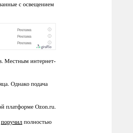
язанные с освещением
в. Местным интернет-
яца. Однако подача
ой платформе Ozon.ru.
с
поручил
полностью