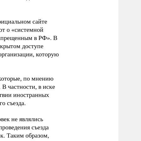
фициальном сайте
ют о «системной
апрещенным в РФ». В
ткрытом доступе
организации, которую
которые, по мнению
В частности, в иске
тствии иностранных
о съезда.
век не являлись
проведения съезда
ек. Таким образом,