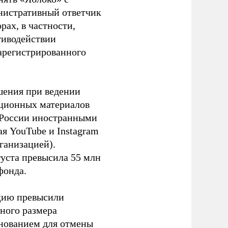
инистративный ответчик
ах, в частности,
тиводействии
зарегистрированного
шения при ведении
ационных материалов
в России иностранными
я YouTube и Instagram
ганизацией).
густа превысила 55 млн
фонда.
ацию превысили
ного размера
основанием для отмены