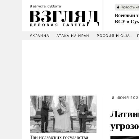
8 августа, суббота
Новость ч
Военный эк
ВСУ в Сум
УКРАИНА
АТАКА НА ИРАН
РОССИЯ И США
8 ИЮНЯ 2026
Латви
угроз
Три исламских государства