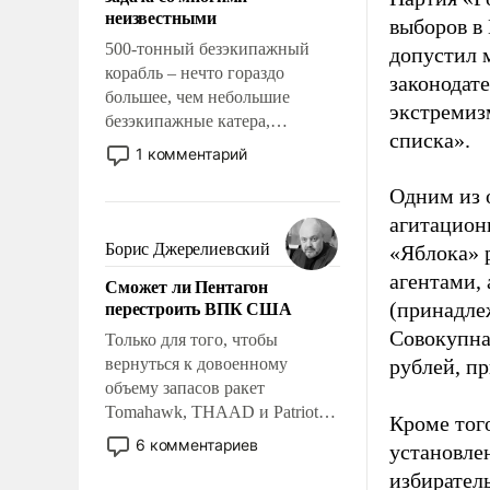
адаптироваться.
неизвестными
выборов в
500-тонный безэкипажный
допустил 
корабль – нечто гораздо
законодат
большее, чем небольшие
экстремиз
безэкипажные катера,
списка».
применение которых уже
1 комментарий
стало обыденностью. Задача по
созданию такого корабля очень
Одним из 
сложна и амбициозна. Однако
агитацион
и ее реализация радикально
Борис Джерелиевский
«Яблока» 
поднимет наши боевые
агентами,
Сможет ли Пентагон
возможности.
перестроить ВПК США
(принадле
Совокупная
Только для того, чтобы
вернуться к довоенному
рублей, пр
объему запасов ракет
Tomahawk, THAAD и Patriot
Кроме тог
США потребуется более трех
6 комментариев
установле
лет. Даже небольшая война с
избиратель
Ираном опустошила