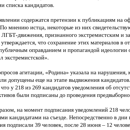
ии списка кандидатов.
аявлении содержатся претензии к публикациям на о
 По мнению истца, некоторые из них свидетельству
 ЛГБТ-движения, признанного экстремистским и з
 утверждается, что сохранение этих материалов в о
«публичным оправданием и пропагандой идеологии 
ал экстремистской».
просов агитации, «Родина» указала на нарушения, 
ыли допущены еще на этапе выдвижения кандидатов. 
 что у 218 из 269 кандидатов уведомления об отсу
активов были подписаны до проведения предвыборног
разом, на момент подписания уведомлений 218 чело
ми кандидатами на съезде. Непосредственно в дни 
я подписали 39 человек, после 28 июня – 12 челов