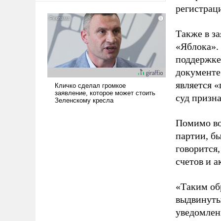
регистрац
американские арсеналы.
Сложившаяся ситуация
означает многолетний период
Также в з
уязвимости США, например,
«Яблока».
перед Китаем.
поддержке
документе
является 
суд призн
Помимо во
партии, б
говорится,
счетов и 
«Таким об
выдвинуты
уведомлени