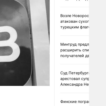
Возле Новороссийска
атакован сухогруз под
турецким флагом
Минтруд предложил
расширить список
получателей двух пенс
Суд Петербурга заочно
арестовал супругу
Александра Невзорова
Финские пограничники