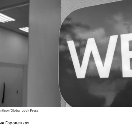
tinov/Global Look Press
ия Городецкая