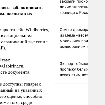
закрыли проходы для
овил заблокировать
диких животных на
границе с Россией
м, посчитав их
аркетплейс Wildberries,
Семье фермера Уолкер
из мема «веселый
о в официальном
молочник» пригрозили
 ограничений выступил
выдворением из Росси
P).
йтам:
Эксперт объяснил
.labirint.ru
,
пропажу белых грибов 
ексте документа.
лесах этим летом
es доступны товары с
ванный на указанных
его оценке, способно
роме того, среди