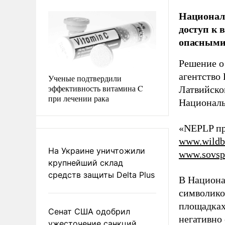
Национал
доступ к 
опасными 
Решение о
агентство
Ученые подтвердили
эффективность витамина C
Латвийско
при лечении рака
Националь
«NEPLP пр
www.wildbe
На Украине уничтожили
www.sovspo
крупнейший склад
средств защиты Delta Plus
В Национал
символико
площадках 
Сенат США одобрил
негативно 
ужесточение санкций