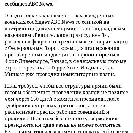
сообщает ABC News.
О подготовке к казням четырех осужденных
военных сообщает
ABC News
со ссылкой на
внутренний документ армии. План под кодовым
названием «Решительное правосудие» был
разослан в феврале и предписывает координацию
с Федеральным бюро тюрем для этапирования
приговоренных из дисциплинарной тюрьмы в
Форт-Ливенворте, Канзас, в федеральную тюрьму
строгого режима в Терре-Хоте, Индиана, где
Минюст уже проводил немилитарные казни.
План требует, чтобы все структуры армии были
готовы обеспечить проведение казней не позднее
чем через 150 дней с момента президентского
одобрения смертных приговоров, а также
расписывает график рабочих совещаний и
процедур. При этом без личного утверждения
президента ни одна казнь не может состояться.
Белый дом отказался комментировать, собирается