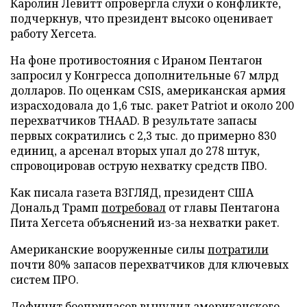
Каролин Левитт опровергла слухи о конфликте,
подчеркнув, что президент высоко оценивает
работу Хегсета.
На фоне противостояния с Ираном Пентагон
запросил у Конгресса дополнительные 67 млрд
долларов. По оценкам CSIS, американская армия
израсходовала до 1,6 тыс. ракет Patriot и около 200
перехватчиков THAAD. В результате запасы
первых сократились с 2,3 тыс. до примерно 830
единиц, а арсенал вторых упал до 278 штук,
спровоцировав острую нехватку средств ПВО.
Как писала газета ВЗГЛЯД, президент США
Дональд Трамп
потребовал
от главы Пентагона
Пита Хегсета объяснений из-за нехватки ракет.
Американские вооруженные силы
потратили
почти 80% запасов перехватчиков для ключевых
систем ПРО.
Дефицит боеприпасов
вынудил
американского