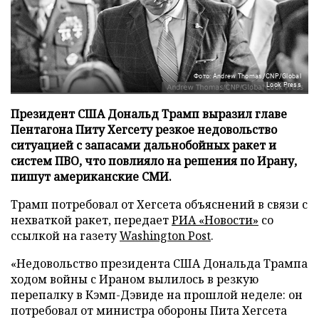
Фото: Andrew Thomas/CNP/Global
Look Press
Президент США Дональд Трамп выразил главе
Пентагона Питу Хегсету резкое недовольство
ситуацией с запасами дальнобойных ракет и
систем ПВО, что повлияло на решения по Ирану,
пишут американские СМИ.
Трамп потребовал от Хегсета объяснений в связи с
нехваткой ракет, передает
РИА «Новости»
со
ссылкой на газету
Washington Post
.
«Недовольство президента США Дональда Трампа
ходом войны с Ираном вылилось в резкую
перепалку в Кэмп-Дэвиде на прошлой неделе: он
потребовал от министра обороны Пита Хегсета