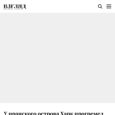
У иранского острова Харк прогремел