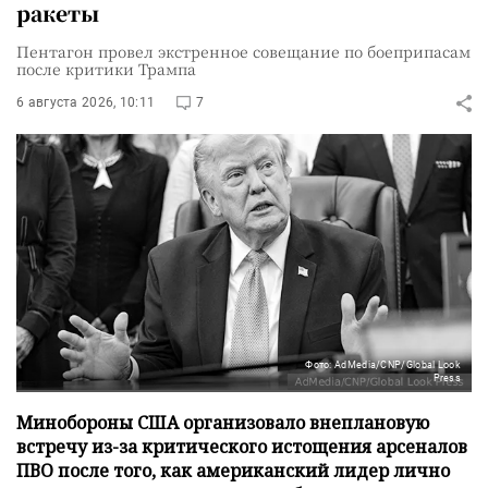
ракеты
Пентагон провел экстренное совещание по боеприпасам
после критики Трампа
6 августа 2026, 10:11
7
Фото: AdMedia/CNP/Global Look
Press
Минобороны США организовало внеплановую
встречу из-за критического истощения арсеналов
ПВО после того, как американский лидер лично