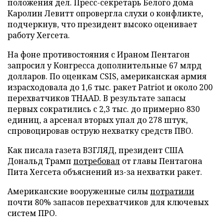
положения дел. Пресс-секретарь Белого дома
Каролин Левитт опровергла слухи о конфликте,
подчеркнув, что президент высоко оценивает
работу Хегсета.
На фоне противостояния с Ираном Пентагон
запросил у Конгресса дополнительные 67 млрд
долларов. По оценкам CSIS, американская армия
израсходовала до 1,6 тыс. ракет Patriot и около 200
перехватчиков THAAD. В результате запасы
первых сократились с 2,3 тыс. до примерно 830
единиц, а арсенал вторых упал до 278 штук,
спровоцировав острую нехватку средств ПВО.
Как писала газета ВЗГЛЯД, президент США
Дональд Трамп
потребовал
от главы Пентагона
Пита Хегсета объяснений из-за нехватки ракет.
Американские вооруженные силы
потратили
почти 80% запасов перехватчиков для ключевых
систем ПРО.