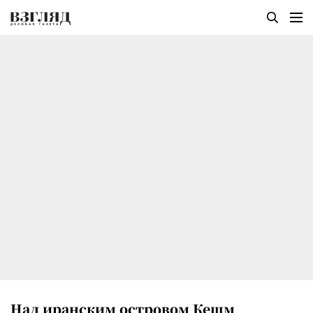
Над иранским островом Кешм