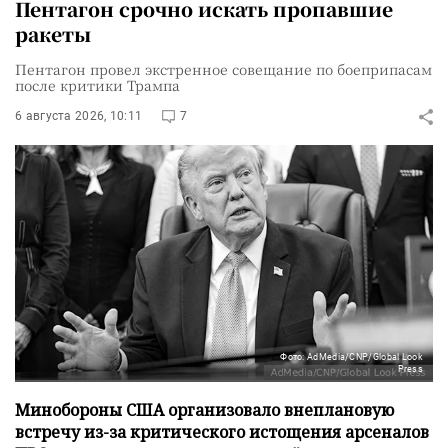
Пентагон срочно искать пропавшие
ракеты
Пентагон провел экстренное совещание по боеприпасам
после критики Трампа
6 августа 2026, 10:11
7
Фото: AdMedia/CNP/Global Look
Press
Минобороны США организовало внеплановую
встречу из-за критического истощения арсеналов