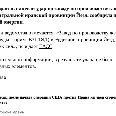
аиль нанесли удар по заводу по производству к
нтральной иранской провинции Йезд, сообщила 
й энергии.
и ведомства отмечается: «Завод по производству же
руды – прим. ВЗГЛЯД) в Эрдекане, провинция Йезд,
их сил», передает
ТАСС
.
рительной информации, в результате удара не было
вных элементов.
ЛЯД
есяц после начала операции США против Ирана на чьей сторо
кте?
тороне Ирана