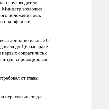
ал от руководителя
т. Министр возложил
ного положения дел.
и о конфликте,
ресса дополнительные 67
овала до 1,6 тыс. ракет
ы первых сократились с
78 штук, спровоцировав
отребовал
от главы
в перехватчиков для