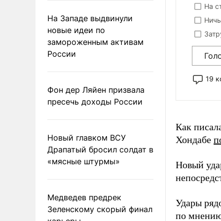
На с
На Западе выдвинули
Ничь
новые идеи по
Затр
замороженным активам
России
Гол
19 
Фон дер Ляйен призвала
пресечь доходы России
Как писал
Новый главком ВСУ
Хондабе
п
Драпатый бросил солдат в
«мясные штурмы»
Новый уда
непосредс
Медведев предрек
Удары ряд
Зеленскому скорый финал
по мнению
карьеры