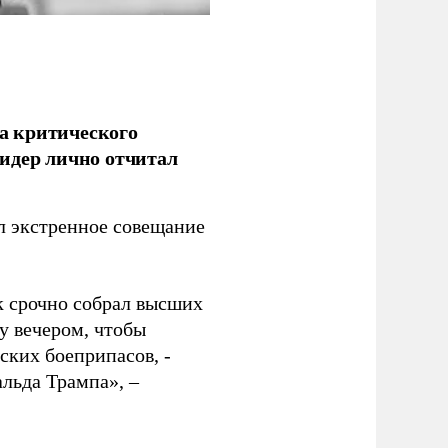
а критического
идер лично отчитал
 экстренное совещание
к срочно собрал высших
у вечером, чтобы
ских боеприпасов, -
альда Трампа», –