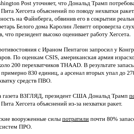
hington Post уточняет, что Дональд Трамп потребов
 Пита Хегсета объяснений по поводу нехватки раке
нность на Файнберга, обвинив его в сокрытии реаль
ретарь Белого дома Каролин Левитт опровергла слух
, что президент высоко оценивает работу Хегсета.
ротивостояния с Ираном Пентагон запросил у Конг
ров. По оценкам CSIS, американская армия израсход
около 200 перехватчиков THAAD. В результате запас
о примерно 830 единиц, а арсенал вторых упал до 2
хватку средств ПВО.
а газета ВЗГЛЯД, президент США Дональд Трамп
п
Пита Хегсета объяснений из-за нехватки ракет.
ские вооруженные силы
потратили
почти 80% запасо
систем ПРО.