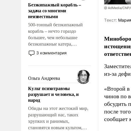
Безэкипажный корабль –
решены раз и навсегда, но –
@ AdMedia/CNP/G
задача со многими
нет, не решены.
неизвестными
Tекст:
Мария
500-тонный безэкипажный
корабль – нечто гораздо
Миноборо
большее, чем небольшие
безэкипажные катера,
истощения
применение которых уже
ответстве
3 комментария
стало обыденностью. Задача по
созданию такого корабля очень
Заместите
сложна и амбициозна. Однако
из-за деф
и ее реализация радикально
Ольга Андреева
поднимет наши боевые
Культ психотравмы
«Второй в
возможности.
разрушает и человека, и
чинов по 
народ
обсудить 
Обиды на этот жестокий мир,
после того
разрушающий нас, таких
сообщает 
хрупких и ранимых,
становятся новым культом,