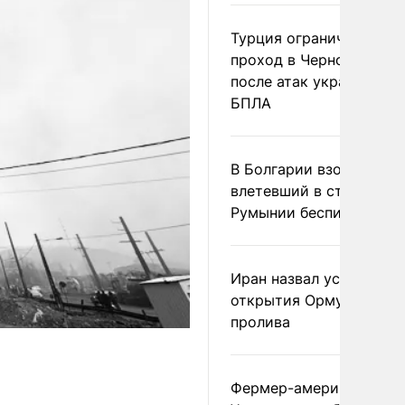
Турция ограничила
проход в Черное море
после атак украинских
БПЛА
В Болгарии взорвался
влетевший в страну из
Румынии беспилотник
Иран назвал условие
открытия Ормузского
пролива
Фермер-американец