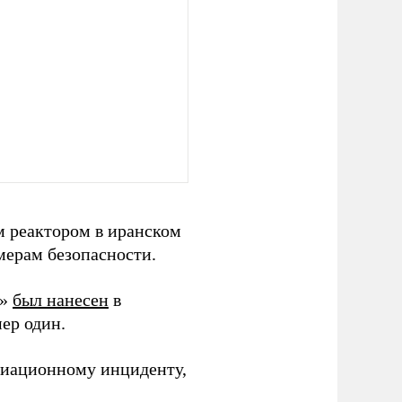
м реактором в иранском
 мерам безопасности.
р»
был нанесен
в
ер один.
диационному инциденту,