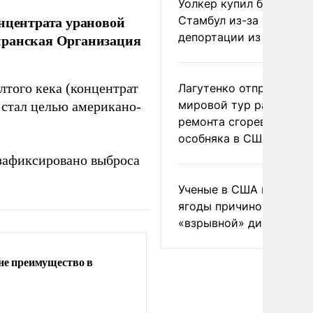
Уолкер купил билет в
онцентрата урановой
Стамбул из-за угрозы
депортации из России
иранская Организация
лтого кека (концентрат
Лагутенко отправился в
мировой тур ради
 стал целью американо-
ремонта сгоревшего
особняка в США
 зафиксировано выброса
Ученые в США назвали 
ягоды причиной
«взрывной» диареи
не преимущество в