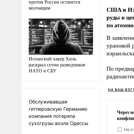
против России останется
молчащим
США и Изр
руды в це
по атомно
В заявлени
урановой 
израильск
Испанский хакер Хиль
раскрыл сотни разведчиков
По предва
НАТО и СБУ
радиоакти
НА ВАШ ВЗГ
Обслуживавшая
гитлеровскую Германию
Через м
компания потеряла
конфли
сухогрузы возле Одессы
На с