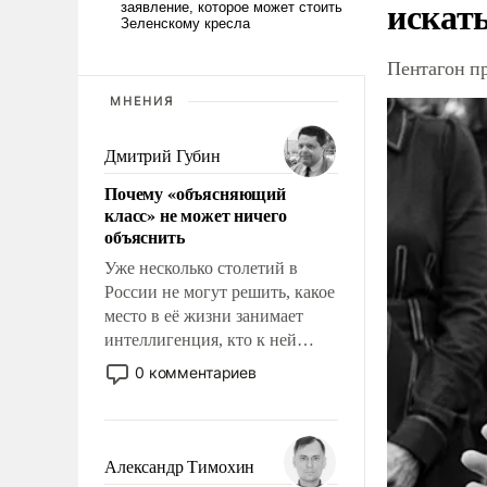
искат
Пентагон п
МНЕНИЯ
Дмитрий Губин
Почему «объясняющий
класс» не может ничего
объяснить
Уже несколько столетий в
России не могут решить, какое
место в её жизни занимает
интеллигенция, кто к ней
принадлежит, а кого из неё
0 комментариев
исключили с правом
восстановления и без оного. И
чем она отличается от просто
образованных людей. Иногда
Александр Тимохин
казалось, что эти вопросы