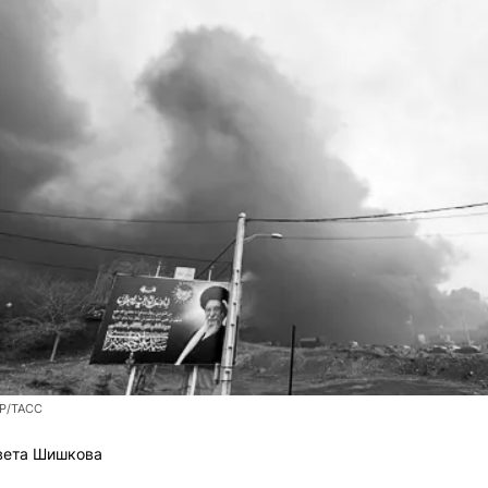
AP/ТАСС
вета Шишкова