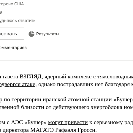
тороне США
я
удняюсь ответить
осовать
Результаты
комментариев
а газета ВЗГЛЯД, ядерный комплекс с тяжеловодны
одвергся атаке
, однако пострадавших нет благодаря
р по территории иранской атомной станции «Буше
твенной близости от действующего энергоблока ном
ом с АЭС «Бушер»
могут привести
к серьезному ра
 директора МАГАТЭ Рафаэля Гросси.