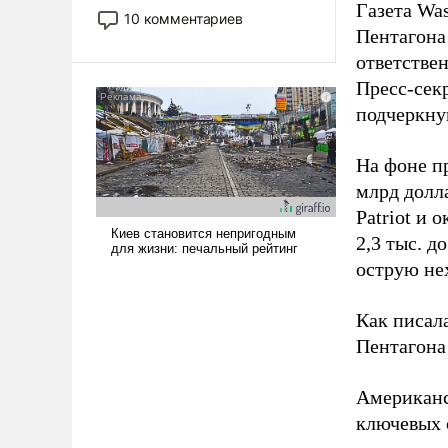
Газета Was
постепенно вытесняя и
10 комментариев
отменяя традиционное
Пентагона
требование к человеку – быть
ответстве
мужественным и твердым под
Пресс-сек
ударами судьбы, брать на себя
подчеркнув
ответственность, помогать
слабым, идти вперед и
На фоне п
адаптироваться.
млрд долла
Patriot и 
2,3 тыс. д
острую не
Как писал
Пентагона 
Американ
ключевых 