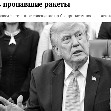
ь пропавшие ракеты
ровел экстренное совещание по боеприпасам после крити