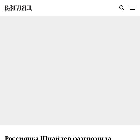
Россиянка Шнайдер разгромила