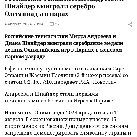
Шнайдер выиграли серебро
Олимпиады в парах
4 августа 2024, 20:34
27
Российские теннисистки Мирра Андреева и
Диана Шнайдер выиграли серебряные медали
летних Олимпийских игр в Париже в женском
парном разряде.
В финале они уступили место итальянкам Саре
Эррани и Жасмин Паолини (3-й номер посева) со
счетом 6:2, 1:6, 7:10, передает
РИА «Новости»
.
Андреева и Шнайдер cтали первыми
медалистами из России на Играх в Париже.
Напомним, Олимпиада-2024
продлится
до 11
августа. В соревнованиях примут участие 15
спортсменов из России. Допущенным россиянам
запрещено демонстрировать символику страны и