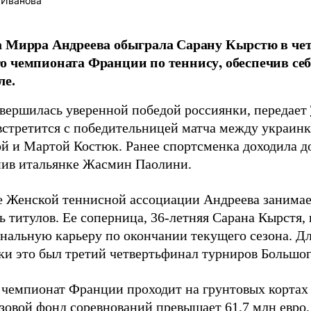
 Иванова
а Мирра Андреева обыграла Сарану Кырстю в че
 чемпионата Франции по теннису, обеспечив себ
ле.
авершилась уверенной победой россиянки, передает
встретится с победительницей матча между украин
й и Мартой Костюк. Ранее спортсменка доходила до
упив итальянке Жасмин Паолини.
е Женской теннисной ассоциации Андреева занимает
ь титулов. Ее соперница, 36-летняя Сарана Кырстя,
нальную карьеру по окончании текущего сезона. Д
ки это был третий четвертьфинал турниров Большо
чемпионат Франции проходит на грунтовых кортах 
зовой фонд соревнований превышает 61,7 млн евро