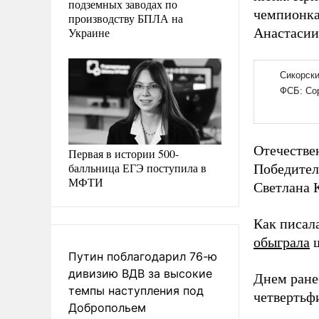
подземных заводах по
чемпионка
производству БПЛА на
Украине
Анастасии
Отечестве
Первая в истории 500-
балльница ЕГЭ поступила в
Победител
МФТИ
Светлана К
Как писал
обыграла
ш
Путин поблагодарил 76-ю
дивизию ВДВ за высокие
Днем ране
темпы наступления под
четвертьф
Добропольем