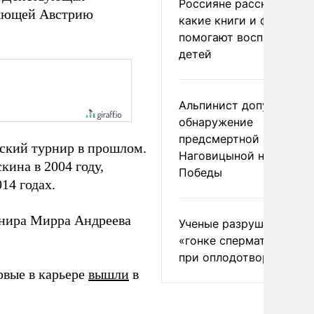
Россияне рассказали,
ляющей Австрию
какие книги и фильмы
помогают воспитывать
детей
Альпинист допустил
обнаружение
предсмертной записки
ский турнир в прошлом.
Наговицыной на пике
ина в 2004 году,
Победы
14 годах.
рнира Мирра Андреева
Ученые разрушили миф
«гонке сперматозоидов
при оплодотворении
рвые в карьере
вышли
в