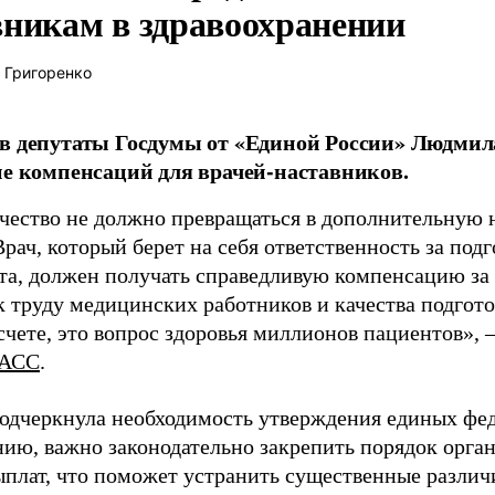
вникам в здравоохранении
 Григоренко
в депутаты Госдумы от «Единой России» Людми
ие компенсаций для врачей-наставников.
чество не должно превращаться в дополнительную
Врач, который берет на себя ответственность за под
та, должен получать справедливую компенсацию за э
 труду медицинских работников и качества подготов
чете, это вопрос здоровья миллионов пациентов», 
АСС
.
одчеркнула необходимость утверждения единых фед
нию, важно законодательно закрепить порядок орга
ыплат, что поможет устранить существенные различ