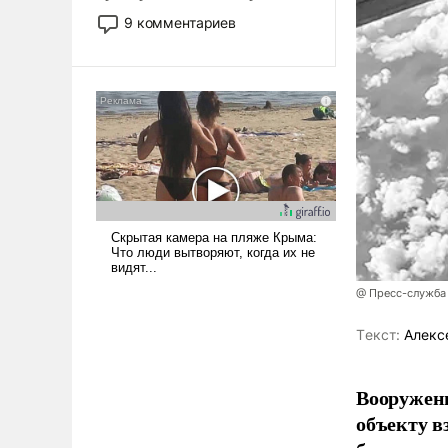
двигаемся по пути
9 комментариев
революционных изменений.
То, что несколько лет назад
было образом для
псевдонаучной фантастики,
стало всерьез обсуждаемой
идеей.
@ Пресс-служба
Tекст:
Алекс
Вооружен
объекту в