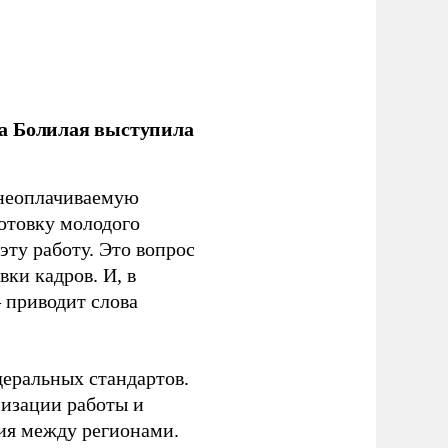
ла Болилая выступила
 неоплачиваемую
готовку молодого
ту работу. Это вопрос
ки кадров. И, в
– приводит слова
еральных стандартов.
низации работы и
ия между регионами.