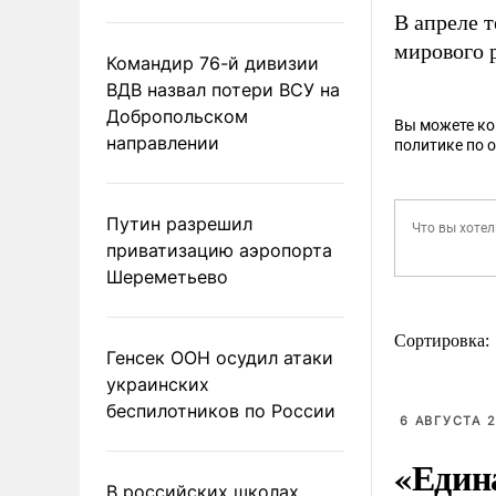
В апреле 
мирового 
Командир 76-й дивизии
ВДВ назвал потери ВСУ на
Добропольском
Вы можете к
направлении
политике по 
Путин разрешил
приватизацию аэропорта
Шереметьево
Сортировка:
Генсек ООН осудил атаки
украинских
беспилотников по России
6 АВГУСТА 2
«Един
В российских школах