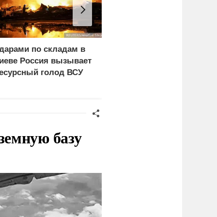
дарами по складам в
ЕК заявила о планах
иеве Россия вызывает
запретить
есурсный голод ВСУ
энергоносители из
России вопреки
дефициту в ЕС
земную базу