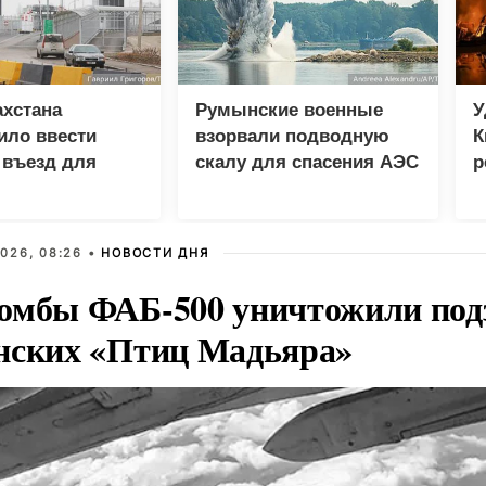
хстана
Румынские военные
У
ило ввести
взорвали подводную
К
 въезд для
скалу для спасения АЭС
р
нцев
026, 08:26 •
НОВОСТИ ДНЯ
омбы ФАБ-500 уничтожили под
нских «Птиц Мадьяра»