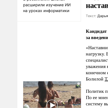
наста
расширили изучение ИИ
на уроках информатики
Tекст:
Дарья
Кандидат 
за введен
«Наставни
нагрузку. 
специалис
уважения к
конечном с
Болилой
Т
Политик п
По ее мне
систему в