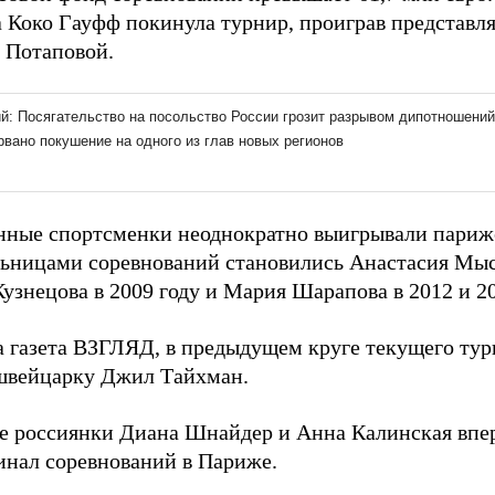
 Коко Гауфф покинула турнир, проиграв представ
 Потаповой.
нные спортсменки неоднократно выигрывали париж
ьницами соревнований становились Анастасия Мыск
узнецова в 2009 году и Мария Шарапова в 2012 и 20
а газета ВЗГЛЯД, в предыдущем круге текущего ту
вейцарку Джил Тайхман.
е россиянки Диана Шнайдер и Анна Калинская впе
инал соревнований в Париже.