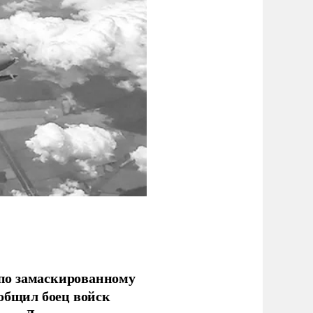
по замаскированному
ообщил боец войск