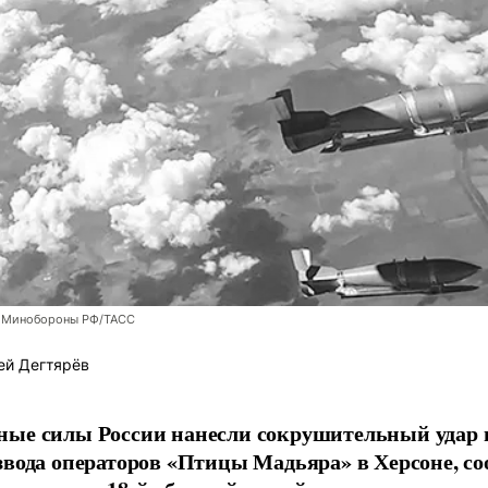
 Минобороны РФ/ТАСС
ей Дегтярёв
ные силы России нанесли сокрушительный удар 
звода операторов «Птицы Мадьяра» в Херсоне, с