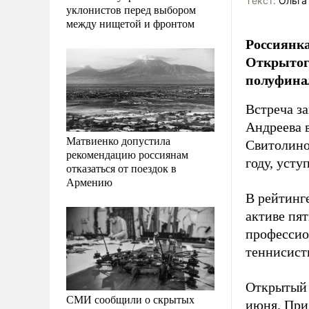
Tекст:
Ольга
уклонистов перед выбором
между нищетой и фронтом
Россиянк
Открытого
полуфина
Встреча з
Андреева 
Матвиенко допустила
Свитолино
рекомендацию россиянам
году, уст
отказаться от поездок в
Армению
В рейтинг
активе пят
профессио
теннисист
Открытый 
СМИ сообщили о скрытых
июня. При