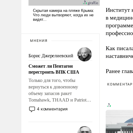
Институт 
в медицине
программе
профессио
МНЕНИЯ
Как писал
наставнич
Борис Джерелиевский
Сможет ли Пентагон
Ранее глав
перестроить ВПК США
Только для того, чтобы
КОММЕНТАРИ
вернуться к довоенному
объему запасов ракет
Tomahawk, THAAD и Patriot
США потребуется более трех
4 комментария
лет. Даже небольшая война с
Ираном опустошила
американские арсеналы.
Сложившаяся ситуация