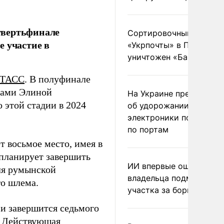
твертьфинале
Сортировочный пункт
е участие в
«Укрпочты» в Павлогра
уничтожен «Бандероль
ТАСС
. В полуфинале
ками Элиной
На Украине предупреди
 этой стадии в 2024
об удорожании китайс
электроники после уда
по портам
 восьмое место, имея в
 планирует завершить
ИИ впервые оштрафова
ля румынской
владельца подмосковн
го шлема.
участка за борщевик
и завершится седьмого
. Действующая