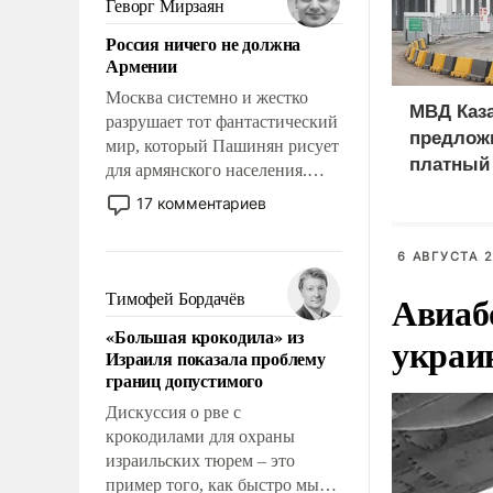
Геворг Мирзаян
означает многолетний период
Россия ничего не должна
уязвимости США, например,
Армении
перед Китаем.
Москва системно и жестко
МВД Каза
разрушает тот фантастический
предлож
мир, который Пашинян рисует
платный
для армянского населения.
иностра
Мир, где политические
17 комментариев
прожекты будут безусловно
оплачиваться за счет
6 АВГУСТА 2
российских
налогоплательщиков и где
Авиаб
Тимофей Бордачёв
Еревану за свои поступки не
«Большая крокодила» из
украи
нужно отвечать.
Израиля показала проблему
границ допустимого
Дискуссия о рве с
крокодилами для охраны
израильских тюрем – это
пример того, как быстро мы