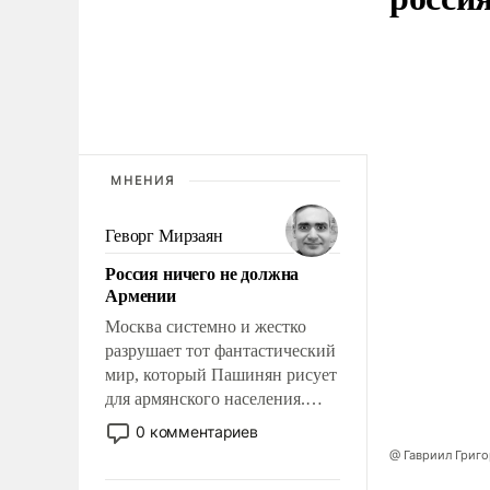
МНЕНИЯ
Геворг Мирзаян
Россия ничего не должна
Армении
Москва системно и жестко
разрушает тот фантастический
мир, который Пашинян рисует
для армянского населения.
Мир, где этому населению все
0 комментариев
должны просто по
@ Гавриил Григ
определению, где его