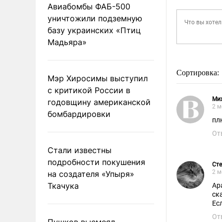
Авиабомбы ФАБ-500
уничтожили подземную
базу украинских «Птиц
Мадьяра»
Сортировка:
Мэр Хиросимы выступил
с критикой России в
Ми
годовщину американской
2 м
бомбардировки
пл
От
Стали известны
подробности покушения
Ст
2 м
на создателя «Упыря»
Ткачука
Ар
ск
Ес
От
Пушков высмеял