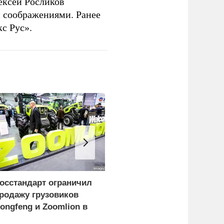
ексей Росликов
 соображениями. Ранее
с Рус».
осстандарт ограничил
Бусаргин сообщил о
родажу грузовиков
пострадавших при атаке
ongfeng и Zoomlion в
БПЛА на Саратов и
оссии
Энгельс