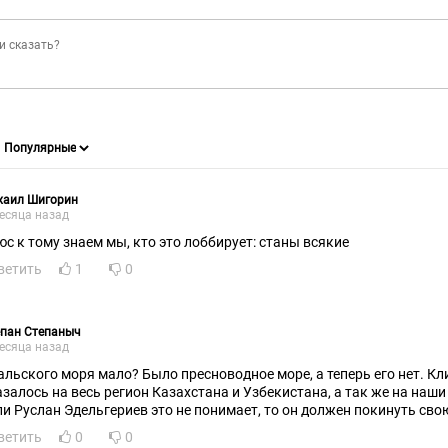
хаил Шигорин
есяца назад
юс к тому знаем мы, кто это лоббирует: станы всякие
ветить
1
0
епан Степаныч
есяца назад
альского моря мало? Было пресноводное море, а теперь его нет. Кл
азалось на весь регион Казахстана и Узбекистана, а так же на наш
ли Руслан Эдельгериев это не понимает, то он должен покинуть сво
ветить
0
0