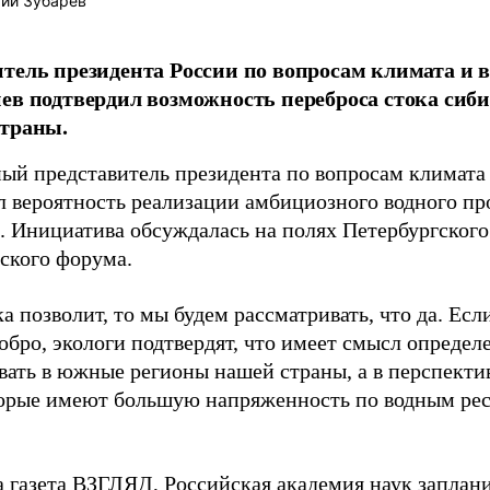
ий Зубарев
тель президента России по вопросам климата и в
ев подтвердил возможность переброса стока сиб
страны.
ый представитель президента по вопросам климата
л вероятность реализации амбициозного водного пр
. Инициатива обсуждалась на полях Петербургског
ского форума.
а позволит, то мы будем рассматривать, что да. Ес
обро, экологи подтвердят, что имеет смысл определ
ать в южные регионы нашей страны, а в перспектив
торые имеют большую напряженность по водным рес
а газета ВЗГЛЯД, Российская академия наук
заплан