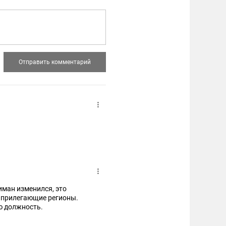
иман изменился, это
и прилегающие регионы.
ю должность.