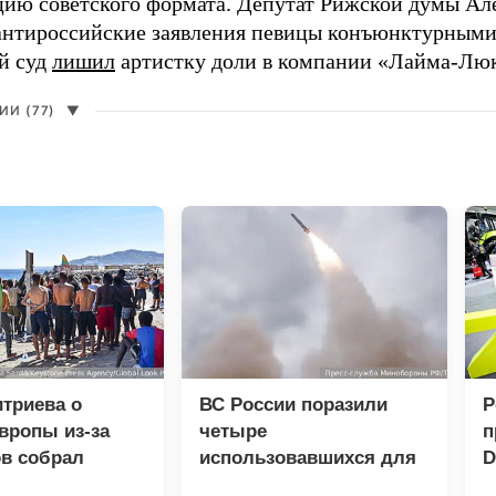
цию советского формата. Депутат Рижской думы Ал
нтироссийские заявления певицы конъюнктурными
й суд
лишил
артистку доли в компании «Лайма-Люк
И (77)
▼
триева о
ВС России поразили
Р
вропы из-за
четыре
п
в собрал
использовавшихся для
D
 просмотров в
доставки грузов ВСУ
Р