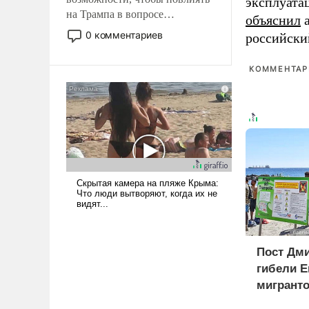
эксплуата
на Трампа в вопросе
объяснил
а
предоставления вооружений
0 комментариев
российски
своим нанимателям. Вероятно,
кому-то из тех, кто
КОММЕНТАРИ
консультирует Киев, пришла в
голову мысль: хорошо бы
продемонстрировать, что
Украина вступила в
вооруженное противостояние
с Ираном.
Пост Дми
гибели Е
мигранто
миллион