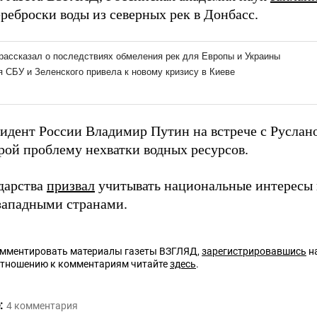
реброски воды из северных рек в Донбасс.
зидент России Владимир Путин на встрече с Русла
рой проблему нехватки водных ресурсов.
ударства
призвал
учитывать национальные интересы 
 западными странами.
омментировать материалы газеты ВЗГЛЯД,
зарегистрировавшись
на
отношению к комментариям читайте
здесь
.
:
4
комментария