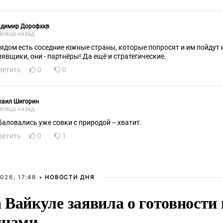
адимир Дорофккв
есяца назад
рядом есть соседние южные страны, которые попросят и им пойдут 
лявщики, они - партнёры! Да ещё и стратегические.
ветить
0
0
хаил Шигорин
есяца назад
баловались уже совки с природой -- хватит.
ветить
0
1
026, 17:48 •
НОВОСТИ ДНЯ
Вайкуле заявила о готовности 
янами