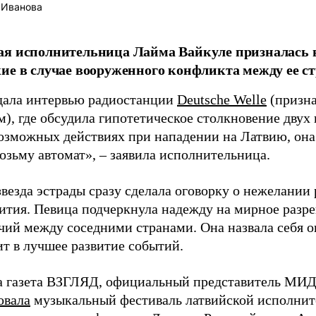
 Иванова
я исполнительница Лайма Вайкуле призналась в
ие в случае вооруженного конфликта между ее ст
дала интервью радиостанции
Deutsche Welle
(призна
), где обсудила гипотетическое столкновение двух 
возможных действиях при нападении на Латвию, она
возьму автомат», – заявила исполнительница.
везда эстрады сразу сделала оговорку о нежелании
ития. Певица подчеркнула надежду на мирное раз
чий между соседними странами. Она назвала себя 
ит в лучшее развитие событий.
а газета ВЗГЛЯД, официальный представитель МИД
овала
музыкальный фестиваль латвийской исполнит