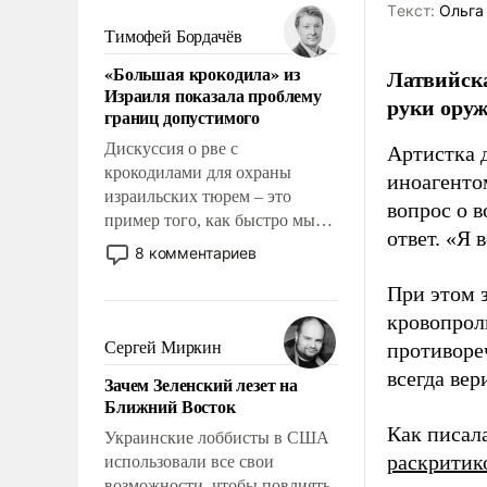
политические прожекты будут
Tекст:
Ольга
беспрекословно оплачиваться
Тимофей Бордачёв
за счет российских
«Большая крокодила» из
Латвийска
налогоплательщиков, и где за
Израиля показала проблему
свои поступки не нужно
руки оруж
границ допустимого
отвечать.
Дискуссия о рве с
Артистка 
крокодилами для охраны
иноагентом
израильских тюрем – это
вопрос о 
пример того, как быстро мы
ответ. «Я 
двигаемся по пути
8 комментариев
революционных изменений.
При этом з
То, что несколько лет назад
было образом для
кровопрол
псевдонаучной фантастики,
Сергей Миркин
противоре
стало всерьез обсуждаемой
всегда вер
Зачем Зеленский лезет на
идеей.
Ближний Восток
Как писал
Украинские лоббисты в США
раскритик
использовали все свои
возможности, чтобы повлиять