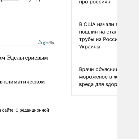
про россиян
В США начали пересмо
пошлин на стальные
трубы из России и с
Украины
ном Эдельгериевым
Врачи объяснили, как е
мороженое в жару без
в климатическом
вреда для здоровья
 сайте. О редакционной