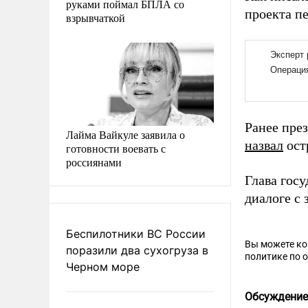
руками поймал БПЛА со
проекта пе
взрывчаткой
Ранее пре
Лайма Вайкуле заявила о
назвал
ост
готовности воевать с
россиянами
Глава гос
диалоге с
Беспилотники ВС России
Вы можете к
поразили два сухогруза в
политике по 
Черном море
Обсуждение