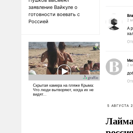
заявление Вайкуле о
готовности воевать с
Вл
2 м
Россией
А 
ха
От
Ми
2 м
до
От
5 АВГУСТА 2
Лайма 
росси