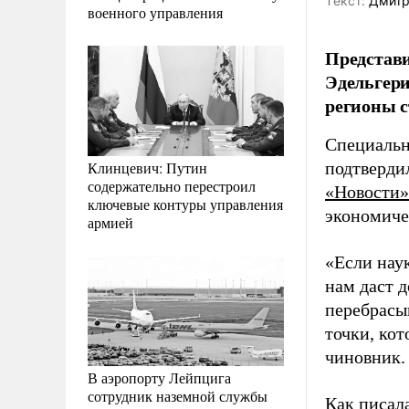
Tекст:
Дмитр
военного управления
Представи
Эдельгери
регионы 
Специальн
Клинцевич: Путин
подтверди
содержательно перестроил
«Новости»
ключевые контуры управления
экономиче
армией
«Если наук
нам даст д
перебрасыв
точки, ко
чиновник.
В аэропорту Лейпцига
сотрудник наземной службы
Как писал