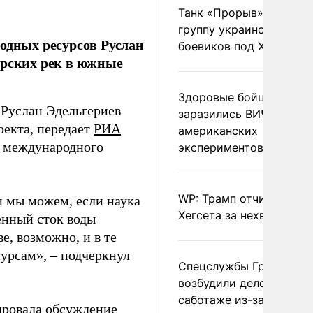
Танк «Прорыв» уничто
группу украинских
одных ресурсов Руслан
боевиков под Харьково
ирских рек в южные
Здоровые бойцы ВСУ
 Руслан Эдельгериев
заразились ВИЧ после
оекта, передает
РИА
американских
о международного
экспериментов
WP: Трамп отчитал
ли мы можем, если наука
Хегсета за нехватку ра
енный сток воды
е, возможно, и в те
урсам», – подчеркнул
Спецслужбы Грузии
возбудили дело о
саботаже из-за фейков
ировала
обсуждение