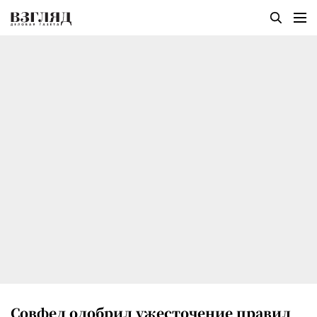
Совфед одобрил ужесточение правил