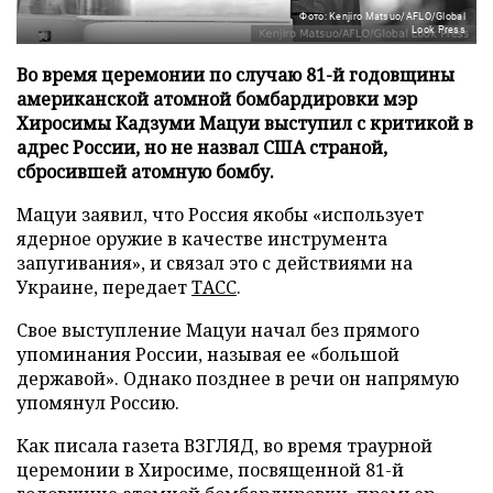
Фото: Kenjiro Matsuo/AFLO/Global
Look Press
Во время церемонии по случаю 81-й годовщины
американской атомной бомбардировки мэр
Хиросимы Кадзуми Мацуи выступил с критикой в
адрес России, но не назвал США страной,
сбросившей атомную бомбу.
Мацуи заявил, что Россия якобы «использует
ядерное оружие в качестве инструмента
запугивания», и связал это с действиями на
Украине, передает
ТАСС
.
Свое выступление Мацуи начал без прямого
упоминания России, называя ее «большой
державой». Однако позднее в речи он напрямую
упомянул Россию.
Как писала газета ВЗГЛЯД, во время траурной
церемонии в Хиросиме, посвященной 81-й