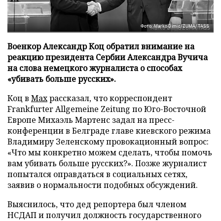
Фото: Marko Dimic/ZUMA/TASS
Военкор Александр Коц обратил внимание на
реакцию президента Сербии Александра Вучича
на слова немецкого журналиста о способах
«убивать больше русских».
Коц в
Мах
рассказал, что корреспондент
Frankfurter Allgemeine Zeitung по Юго-Восточной
Европе Михаэль Мартенс задал на пресс-
конференции в Белграде главе киевского режима
Владимиру Зеленскому провокационный вопрос:
«Что мы конкретно можем сделать, чтобы помочь
вам убивать больше русских?». Позже журналист
попытался оправдаться в социальных сетях,
заявив о нормальности подобных обсуждений.
Выяснилось, что дед репортера был членом
НСДАП и получил должность государственного