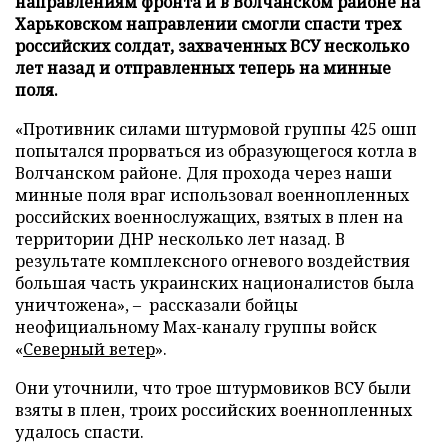
направлениям фронта и в Волчанском районе на
Харьковском направлении смогли спасти трех
российских солдат, захваченных ВСУ несколько
лет назад и отправленных теперь на минные
поля.
«Противник силами штурмовой группы 425 ошп
попытался прорваться из образующегося котла в
Волчанском районе. Для прохода через наши
минные поля враг использовал военнопленных
российских военнослужащих, взятых в плен на
территории ДНР несколько лет назад. В
результате комплексного огневого воздействия
большая часть украинских националистов была
уничтожена», – рассказали бойцы
неофициальному Max-каналу группы войск
«
Северный ветер
».
Они уточнили, что трое штурмовиков ВСУ были
взяты в плен, троих российских военнопленных
удалось спасти.