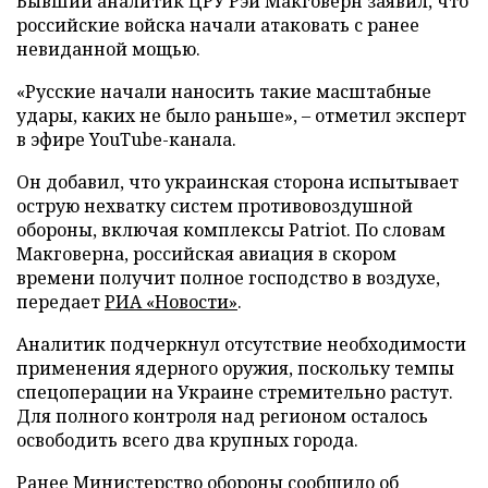
Бывший аналитик ЦРУ Рэй Макговерн заявил, что
российские войска начали атаковать с ранее
невиданной мощью.
«Русские начали наносить такие масштабные
удары, каких не было раньше», – отметил эксперт
в эфире YouTube-канала.
Он добавил, что украинская сторона испытывает
острую нехватку систем противовоздушной
обороны, включая комплексы Patriot. По словам
Макговерна, российская авиация в скором
времени получит полное господство в воздухе,
передает
РИА «Новости»
.
Аналитик подчеркнул отсутствие необходимости
применения ядерного оружия, поскольку темпы
спецоперации на Украине стремительно растут.
Для полного контроля над регионом осталось
освободить всего два крупных города.
Ранее Министерство обороны сообщило об