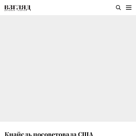
Кнайсль посоветовала США