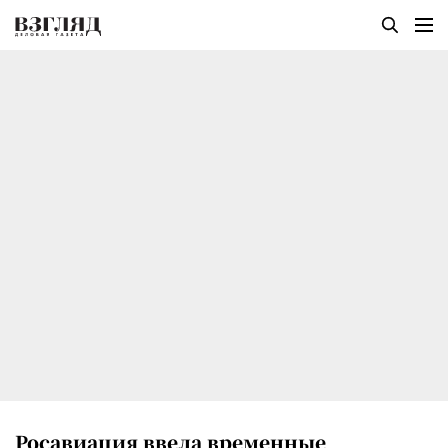
Росавиация ввела временные