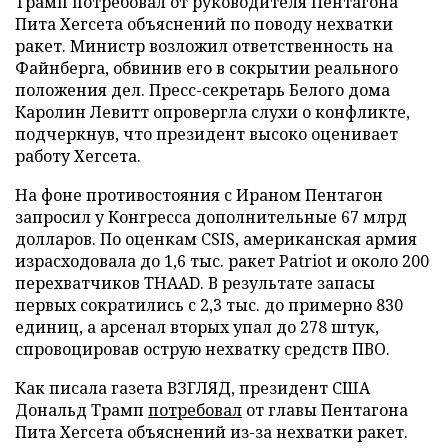
Трамп потребовал от руководителя Пентагона
Пита Хегсета объяснений по поводу нехватки
ракет. Министр возложил ответственность на
Файнберга, обвинив его в сокрытии реального
положения дел. Пресс-секретарь Белого дома
Каролин Левитт опровергла слухи о конфликте,
подчеркнув, что президент высоко оценивает
работу Хегсета.
На фоне противостояния с Ираном Пентагон
запросил у Конгресса дополнительные 67 млрд
долларов. По оценкам CSIS, американская армия
израсходовала до 1,6 тыс. ракет Patriot и около 200
перехватчиков THAAD. В результате запасы
первых сократились с 2,3 тыс. до примерно 830
единиц, а арсенал вторых упал до 278 штук,
спровоцировав острую нехватку средств ПВО.
Как писала газета ВЗГЛЯД, президент США
Дональд Трамп
потребовал
от главы Пентагона
Пита Хегсета объяснений из-за нехватки ракет.