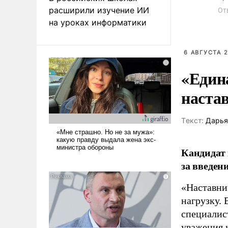
расширили изучение ИИ
От
на уроках информатики
6 АВГУСТА 2
«Един
наста
Tекст:
Дарья
Кандидат 
за введен
«Наставни
нагрузку. 
специалис
уважения к