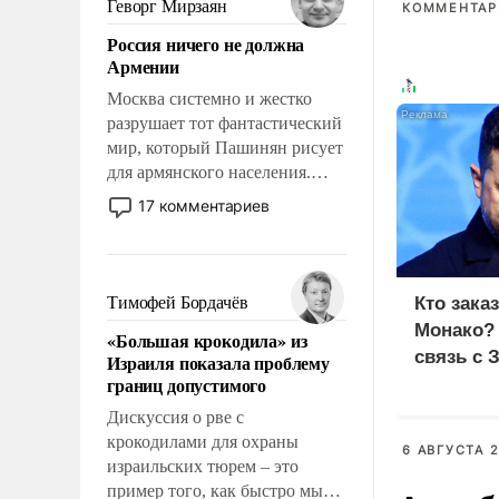
Геворг Мирзаян
КОММЕНТАРИ
означает многолетний период
Россия ничего не должна
уязвимости США, например,
Армении
перед Китаем.
Москва системно и жестко
разрушает тот фантастический
мир, который Пашинян рисует
для армянского населения.
Мир, где политические
17 комментариев
прожекты будут безусловно
оплачиваться за счет
российских
налогоплательщиков и где
Тимофей Бордачёв
Кто зака
Еревану за свои поступки не
Монако?
«Большая крокодила» из
нужно отвечать.
связь с 
Израиля показала проблему
границ допустимого
Дискуссия о рве с
крокодилами для охраны
6 АВГУСТА 2
израильских тюрем – это
пример того, как быстро мы