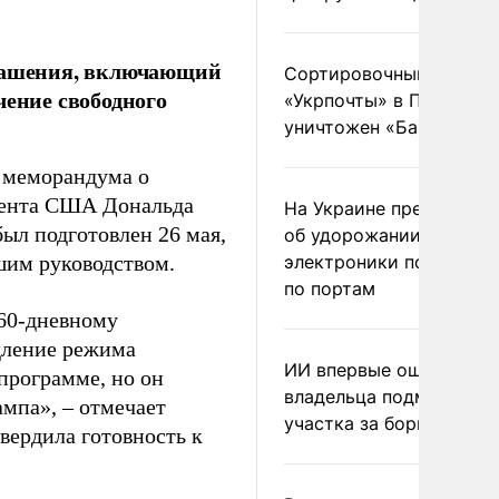
глашения, включающий
Сортировочный пункт
чение свободного
«Укрпочты» в Павлогра
уничтожен «Бандероль
 меморандума о
дента США Дональда
На Украине предупреди
был подготовлен 26 мая,
об удорожании китайс
шим руководством.
электроники после уда
по портам
60-дневному
дление режима
ИИ впервые оштрафова
программе, но он
владельца подмосковн
ампа», – отмечает
участка за борщевик
вердила готовность к