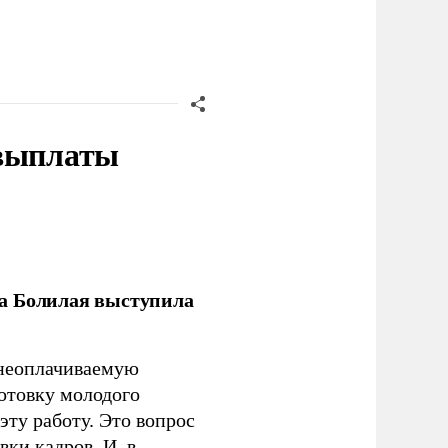
 выплаты
ла Болилая выступила
 неоплачиваемую
готовку молодого
ту работу. Это вопрос
ки кадров. И, в