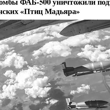
омбы ФАБ-500 уничтожили под
нских «Птиц Мадьяра»