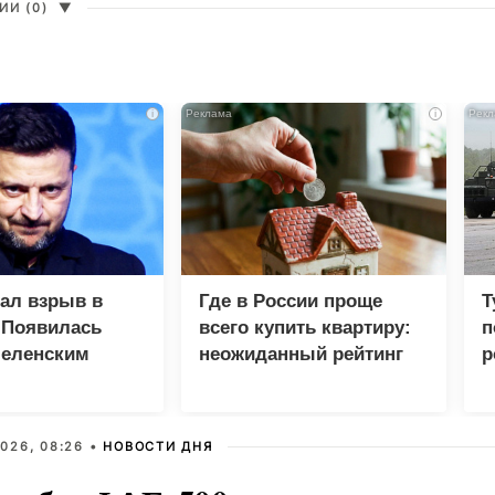
И (0)
▼
i
i
зал взрыв в
Где в России проще
Т
 Появилась
всего купить квартиру:
п
Зеленским
неожиданный рейтинг
р
026, 08:26 •
НОВОСТИ ДНЯ