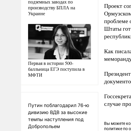
подземных заводах по
Проект со
производству БПЛА на
Украине
Ормузском
проблеме 
Штаты гот
республик
Как писал
меморанду
Первая в истории 500-
балльница ЕГЭ поступила в
Президен
МФТИ
документо
Госсекрет
случае про
Путин поблагодарил 76-ю
дивизию ВДВ за высокие
темпы наступления под
Вы можете к
Добропольем
политике по 