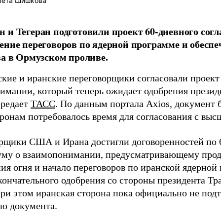
вета Шишкова
 и Тегеран подготовили проект 60-дневного со
ение переговоров по ядерной программе и обеспе
ва в Ормузском проливе.
кие и иранские переговорщики согласовали проект
имании, который теперь ожидает одобрения прези
ередает
ТАСС
. По данным портала Axios, документ 
оронам потребовалось время для согласования с выс
рщики США и Ирана достигли договоренностей по 
му о взаимопонимании, предусматривающему про
ия огня и начало переговоров по иранской ядерной 
кончательного одобрения со стороны президента Тр
При этом иранская сторона пока официально не подт
ю документа.