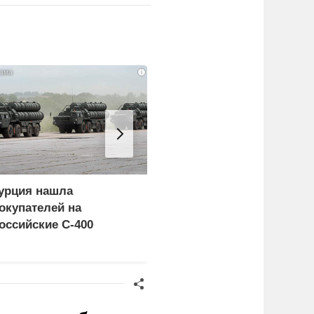
i
урция нашла
Россия больше не буде
окупателей на
церемониться - теперь
оссийские C-400
это законная цель в
Германии