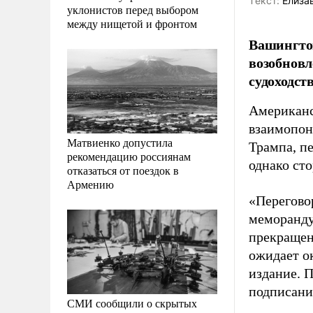
Tекст:
Елиза
уклонистов перед выбором
между нищетой и фронтом
Вашингтон
возобновл
судоходст
Американс
взаимопон
Матвиенко допустила
Трампа, п
рекомендацию россиянам
однако ст
отказаться от поездок в
Армению
«Перегово
меморанду
прекращен
ожидает о
издание. 
подписани
СМИ сообщили о скрытых