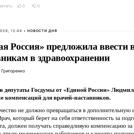
ветить
0
0
026, 12:44 •
НОВОСТИ ДНЯ
ая Россия» предложила ввести
вникам в здравоохранении
 Григоренко
в депутаты Госдумы от «Единой России» Людми
ие компенсаций для врачей-наставников.
чество не должно превращаться в дополнительную
Врач, который берет на себя ответственность за под
та, должен получать справедливую компенсацию за э
 труду медицинских работников и качества подготов