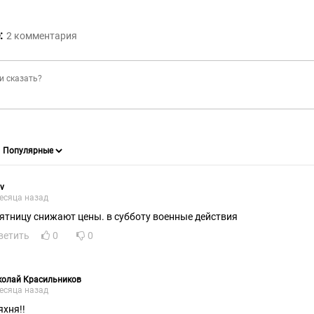
:
2
комментария
v
есяца назад
пятницу снижают цены. в субботу военные действия
ветить
0
0
колай Красильников
есяца назад
яхня!!