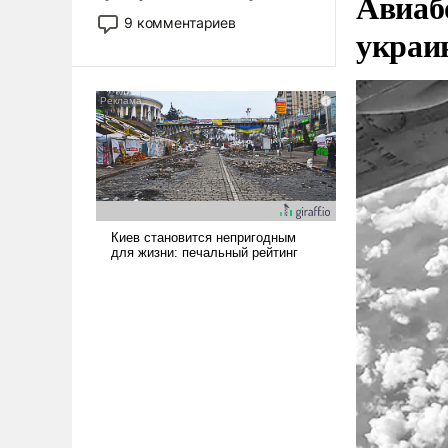
Авиаб
двигаемся по пути
9 комментариев
украи
революционных изменений.
То, что несколько лет назад
было образом для
псевдонаучной фантастики,
стало всерьез обсуждаемой
идеей.