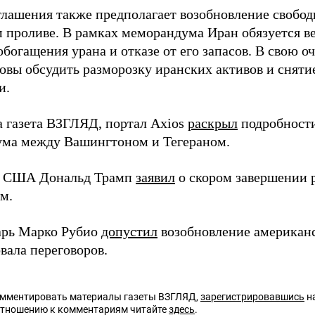
глашения также предполагает возобновление свободн
 проливе. В рамках меморандума Иран обязуется ве
обогащения урана и отказе от его запасов. В свою 
овы обсудить разморозку иранских активов и сняти
и.
а газета ВЗГЛЯД, портал Axios
раскрыл
подробности
ма между Вашингтоном и Тегераном.
т США Дональд Трамп
заявил
о скором завершении 
м.
арь Марко Рубио
допустил
возобновление американс
вала переговоров.
омментировать материалы газеты ВЗГЛЯД,
зарегистрировавшись
на
отношению к комментариям читайте
здесь
.