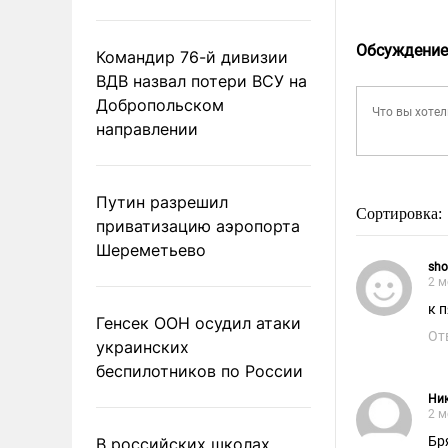
Обсуждение
Командир 76-й дивизии
ВДВ назвал потери ВСУ на
Добропольском
направлении
Путин разрешил
Сортировка:
приватизацию аэропорта
Шереметьево
sho
2 м
к 
Генсек ООН осудил атаки
От
украинских
беспилотников по России
Ни
2 м
Бр
В российских школах