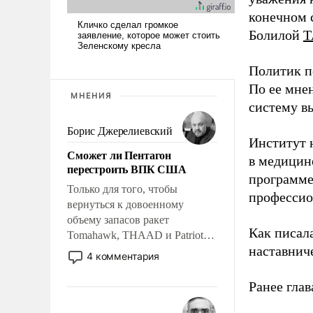
конечном с
Болилой
Т
Политик п
По ее мне
МНЕНИЯ
систему в
Борис Джерелиевский
Институт 
Сможет ли Пентагон
в медицине
перестроить ВПК США
программе
Только для того, чтобы
профессио
вернуться к довоенному
объему запасов ракет
Как писал
Tomahawk, THAAD и Patriot
наставнич
США потребуется более трех
4 комментария
лет. Даже небольшая война с
Ираном опустошила
Ранее глав
американские арсеналы.
Сложившаяся ситуация