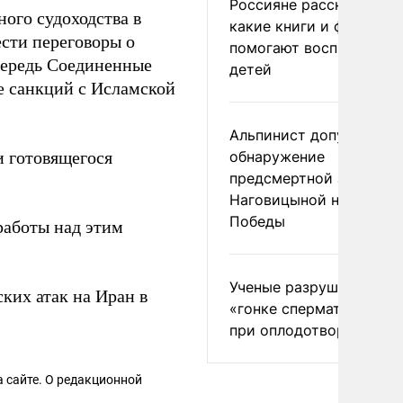
Россияне рассказали,
ого судоходства в
какие книги и фильмы
сти переговоры о
помогают воспитывать
очередь Соединенные
детей
е санкций с Исламской
Альпинист допустил
 готовящегося
обнаружение
предсмертной записки
Наговицыной на пике
Победы
работы над этим
Ученые разрушили миф
ких атак на Иран в
«гонке сперматозоидов
при оплодотворении
 сайте. О редакционной