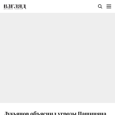
Лукьянов объяснил угрозы Пашиняна