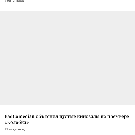
9 минут назад
BadComedian объяснил пустые кинозалы на премьере
«Колобка»
11 минут назад