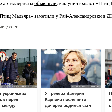
е артиллеристы
объясняли
, как уничтожают «Птиц 
«Птиц Мадьяра»
заметили
у Рай-Александровки в Д
И (12)
▼
т украинских
У тренера Валерия
П
ов перед
Карпина после пяти
в
 между
дочерей родился сын
с
 и фронтом