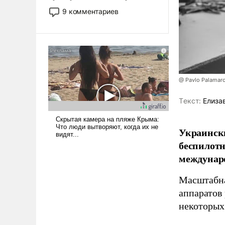
двигаемся по пути
9 комментариев
революционных изменений.
То, что несколько лет назад
было образом для
псевдонаучной фантастики,
стало всерьез обсуждаемой
идеей.
@ Pavlo Palamar
Tекст:
Елиза
Украински
беспилотн
междунаро
Масштабна
аппаратов
некоторых