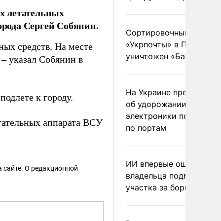
х летательных
орода Сергей Собянин.
Сортировочный пункт
«Укрпочты» в Павлогра
ых средств. На месте
уничтожен «Бандероль
– указал Собянин в
На Украине предупреди
одлете к городу.
об удорожании китайс
электроники после уда
тательных аппарата ВСУ
по портам
ИИ впервые оштрафова
 сайте. О редакционной
владельца подмосковн
участка за борщевик