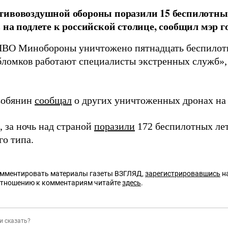
тивовоздушной обороны поразили 15 беспилотны
 на подлете к российской столице, сообщил мэр г
ВО Минобороны уничтожено пятнадцать беспилотн
бломков работают специалисты экстренных служб», 
Собянин
сообщал
о других уничтоженных дронах на п
 за ночь над страной
поразили
172 беспилотных ле
го типа.
омментировать материалы газеты ВЗГЛЯД,
зарегистрировавшись
на
отношению к комментариям читайте
здесь
.