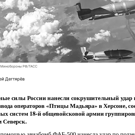
 Минобороны РФ/ТАСС
ей Дегтярёв
ные силы России нанесли сокрушительный удар 
звода операторов «Птицы Мадьяра» в Херсоне, с
ых систем 18-й общевойсковой армии группиров
 Северск.
 помощью авиабомб ФАБ-500 нанесла удар по подз