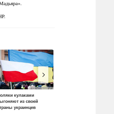
Мадьяра».
НР.
оляки кулаками
Сикорский:
ыгоняют из своей
Посягательство на
траны украинцев
посольство России
грозит разрывом