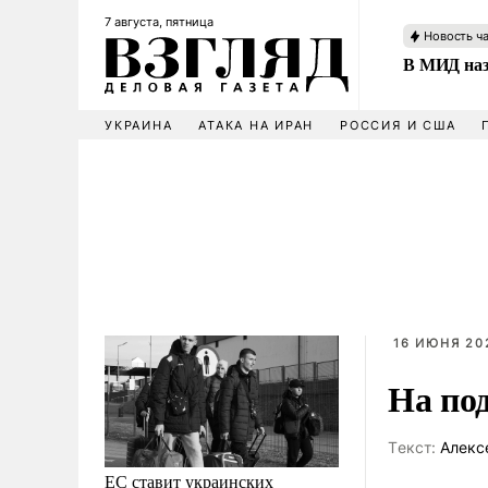
7 августа, пятница
Новость ч
В МИД наз
УКРАИНА
АТАКА НА ИРАН
РОССИЯ И США
16 ИЮНЯ 202
На под
Tекст:
Алекс
ЕС ставит украинских