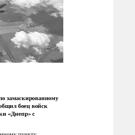
по замаскированному
ообщил боец войск
ки «Днепр» с
емному пункту