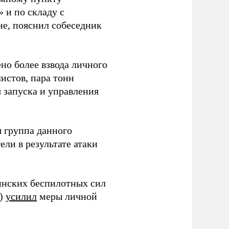
 и по складу с
не, пояснил собеседник
но более взвода личного
истов, пара тонн
я запуска и управления
 группа данного
ли в результате атаки
инских беспилотных сил
и)
усилил
меры личной