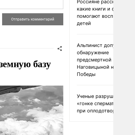
Россияне рассказали,
какие книги и фильмы
помогают воспитывать
детей
Альпинист допустил
обнаружение
земную базу
предсмертной записки
Наговицыной на пике
Победы
Ученые разрушили миф
«гонке сперматозоидов
при оплодотворении