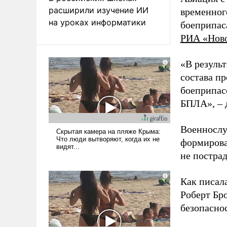
расширили изучение ИИ
временног
на уроках информатики
боеприпас
РИА «Нов
«В резуль
состава п
боеприпасо
БПЛА», – 
Военнослу
формирова
не пострад
Как писал
Роберт Бро
безопасно