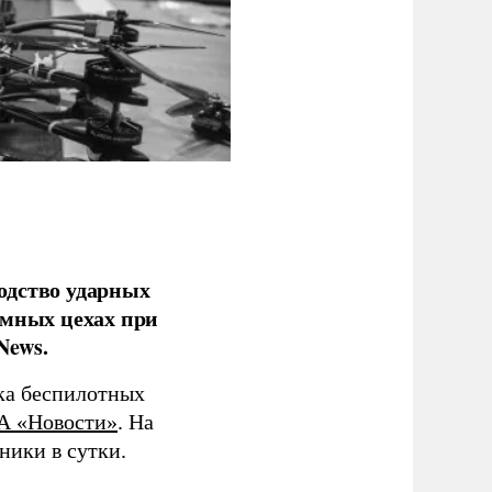
одство ударных
емных цехах при
News.
ка беспилотных
А «Новости»
. На
ники в сутки.