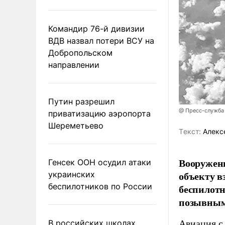
Командир 76-й дивизии
ВДВ назвал потери ВСУ на
Добропольском
направлении
Путин разрешил
@ Пресс-служба
приватизацию аэропорта
Шереметьево
Tекст:
Алекс
Вооружен
Генсек ООН осудил атаки
объекту в
украинских
беспилотников по России
беспилотн
позывным
В российских школах
Авиация с