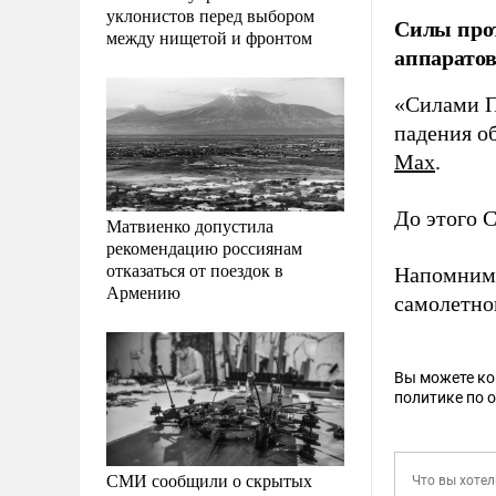
уклонистов перед выбором
Силы про
между нищетой и фронтом
аппаратов
«Силами П
падения о
Max
.
До этого 
Матвиенко допустила
рекомендацию россиянам
отказаться от поездок в
Напомним,
Армению
самолетно
Вы можете к
политике по 
СМИ сообщили о скрытых