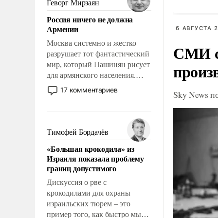
Геворг Мирзаян
означает многолетний период
Россия ничего не должна
уязвимости США, например,
Армении
6 АВГУСТА 2
перед Китаем.
Москва системно и жестко
СМИ с
разрушает тот фантастический
произ
мир, который Пашинян рисует
для армянского населения.
Мир, где политические
17 комментариев
Sky News п
прожекты будут безусловно
оплачиваться за счет
российских
налогоплательщиков и где
Тимофей Бордачёв
Еревану за свои поступки не
«Большая крокодила» из
нужно отвечать.
Израиля показала проблему
границ допустимого
Дискуссия о рве с
крокодилами для охраны
израильских тюрем – это
пример того, как быстро мы