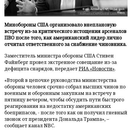
Фото: AdMedia/CNP/Global Look
Press
Минобороны США организовало внеплановую
встречу из-за критического истощения арсеналов
ПВО после того, как американский лидер лично
отчитал ответственного за снабжение чиновника.
Заместитель министра обороны США Стивен
Файнберг провел экстренное совещание из-за
дефицита снарядов, передает
РИА «Новости»
.
«Второй в цепочке руководства министерства
обороны человек срочно собрал высших чинов по
военным и оборонным закупкам на встречу в
пятницу вечером, чтобы обсудить пути быстрого
реагирования на недостатку американских
боеприпасов, - после того как он получил гневный
звонок от президента Дональда Трампа», –
сообщает канал NBC.