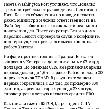
Газета Washington Post уточняет, что Дональд
Трамп потребовал от руководителя Пентагона
Пита Хегсета объяснений по поводу нехватки
ракет. Министр возложил ответственность на
Файнберга, обвинив его в сокрытии реального
положения дел. Пресс-секретарь Белого дома
Каролин Левитт опровергла слухи о конфликте,
подчеркнув, что президент высоко оценивает
работу Хегсета.
На фоне противостояния с Ираном Пентагон
запросил у Конгресса дополнительные 67 млрд
долларов. По оценкам CSIS, американская армия
израсходовала до 1,6 тыс. ракет Patriot и около 200
перехватчиков THAAD. В результате запасы
первых сократились с 2,3 тыс. до примерно 830
единиц, а арсенал вторых упал до 278 штук,
спровоцировав острую нехватку средств ПВО.
Как писала газета ВЗГЛЯД, президент США
Дональд Трамп
потребовал
от главы Пентагона